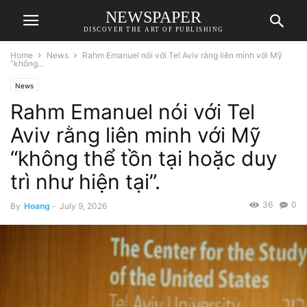
NEWSPAPER
DISCOVER THE ART OF PUBLISHING
Home
News
Rahm Emanuel nói với Tel Aviv rằng liên minh với Mỹ
“không...
News
Rahm Emanuel nói với Tel
Aviv rằng liên minh với Mỹ
“không thể tồn tại hoặc duy
trì như hiện tại”.
36
0
By
Hoang
-
July 9, 2026