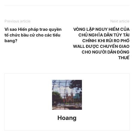
Previous article
Next article
Vì sao Hiến pháp trao quyền
VÒNG LẶP NGUY HIỂM CỦA
tổ chức bầu cử cho các tiểu
CHỦ NGHĨA DÂN TÚY TÀI
bang?
CHÍNH: KHI RỦI RO PHỐ
WALL ĐƯỢC CHUYỂN GIAO
CHO NGƯỜI DÂN ĐÓNG
THUẾ
Hoang