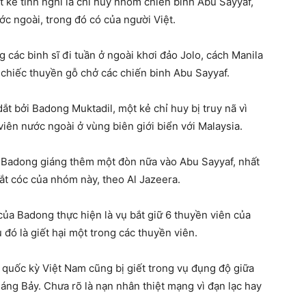
t kẻ tình nghi là chỉ huy nhóm chiến binh Abu Sayyaf,
ước ngoài, trong đó có của người Việt.
 các binh sĩ đi tuần ở ngoài khơi đảo Jolo, cách Manila
chiếc thuyền gỗ chở các chiến binh Abu Sayyaf.
ắt bởi Badong Muktadil, một kẻ chỉ huy bị truy nã vì
 viên nước ngoài ở vùng biên giới biển với Malaysia.
ết Badong giáng thêm một đòn nữa vào Abu Sayyaf, nhất
bắt cóc của nhóm này, theo Al Jazeera.
ủa Badong thực hiện là vụ bắt giữ 6 thuyền viên của
 đó là giết hại một trong các thuyền viên.
 quốc kỳ Việt Nam cũng bị giết trong vụ đụng độ giữa
háng Bảy. Chưa rõ là nạn nhân thiệt mạng vì đạn lạc hay