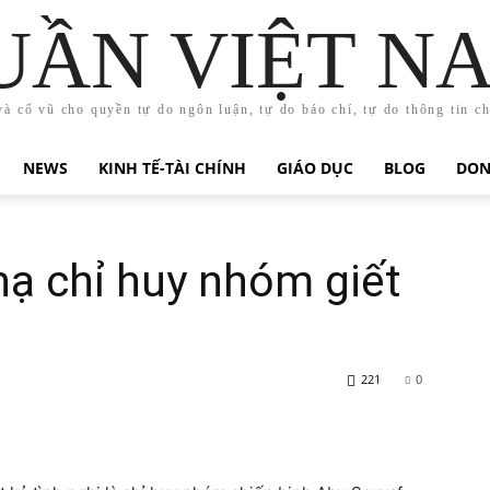
UẦN VIỆT N
và cổ vũ cho quyền tự do ngôn luận, tự do báo chí, tự do thông tin c
NEWS
KINH TẾ-TÀI CHÍNH
GIÁO DỤC
BLOG
DON
 hạ chỉ huy nhóm giết
221
0