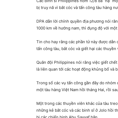
Các binh sĩ Philippines hôm 12/8 đã “hạ” mộ
bị truy nã vì bắt cóc và tấn công tàu hàng n
DPA dẫn lời chính quyền địa phương nói rằng
1000 km về hướng nam, thì đụng độ với một 
Tin cho hay rằng các phần tử này được dẫn d
tấn công tàu, bắt cóc và giết hại các thuyền
Quân đội Philippines nói rằng việc giết ch
là liên quan tới các hoạt động khủng bố và 
Trong số các vụ tấn công gần đây do nhóm c
một tàu hàng Việt Nam hồi tháng Hai, rồi sau
Một trong các thuyền viên khác của tàu treo
những kẻ bắt cóc và các binh sĩ ở Jolo hồi t
bị các chiến binh Abu Sayyaf bắn.