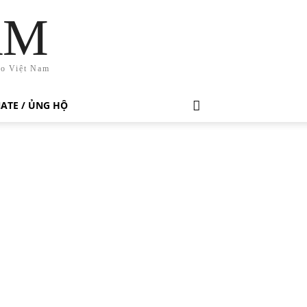
AM
ho Việt Nam
ATE / ỦNG HỘ