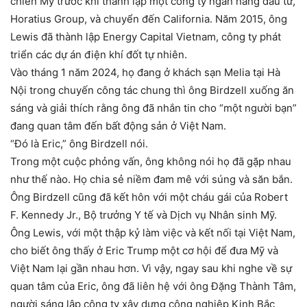
chiến Mỹ trước khi thành lập một công ty ngân hàng đầu tư,
Horatius Group, và chuyển đến California. Năm 2015, ông
Lewis đã thành lập Energy Capital Vietnam, công ty phát
triển các dự án điện khí đốt tự nhiên.
Vào tháng 1 năm 2024, họ đang ở khách sạn Melia tại Hà
Nội trong chuyến công tác chung thì ông Birdzell xuống ăn
sáng và giải thích rằng ông đã nhắn tin cho “một người bạn”
đang quan tâm đến bất động sản ở Việt Nam.
“Đó là Eric,” ông Birdzell nói.
Trong một cuộc phỏng vấn, ông không nói họ đã gặp nhau
như thế nào. Họ chia sẻ niềm đam mê với súng và săn bắn.
Ông Birdzell cũng đã kết hôn với một cháu gái của Robert
F. Kennedy Jr., Bộ trưởng Y tế và Dịch vụ Nhân sinh Mỹ.
Ông Lewis, với một thập kỷ làm việc và kết nối tại Việt Nam,
cho biết ông thấy ở Eric Trump một cơ hội để đưa Mỹ và
Việt Nam lại gần nhau hơn. Vì vậy, ngay sau khi nghe về sự
quan tâm của Eric, ông đã liên hệ với ông Đặng Thành Tâm,
người sáng lập công ty xây dựng công nghiệp Kinh Bắc