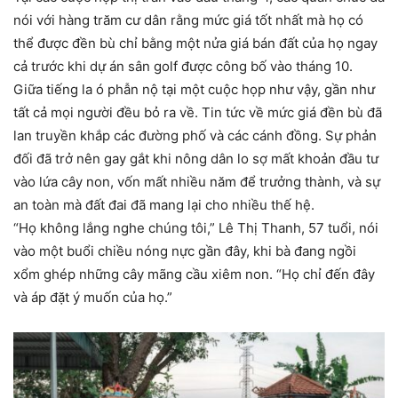
nói với hàng trăm cư dân rằng mức giá tốt nhất mà họ có
thể được đền bù chỉ bằng một nửa giá bán đất của họ ngay
cả trước khi dự án sân golf được công bố vào tháng 10.
Giữa tiếng la ó phẫn nộ tại một cuộc họp như vậy, gần như
tất cả mọi người đều bỏ ra về. Tin tức về mức giá đền bù đã
lan truyền khắp các đường phố và các cánh đồng. Sự phản
đối đã trở nên gay gắt khi nông dân lo sợ mất khoản đầu tư
vào lứa cây non, vốn mất nhiều năm để trưởng thành, và sự
an toàn mà đất đai đã mang lại cho nhiều thế hệ.
“Họ không lắng nghe chúng tôi,” Lê Thị Thanh, 57 tuổi, nói
vào một buổi chiều nóng nực gần đây, khi bà đang ngồi
xổm ghép những cây mãng cầu xiêm non. “Họ chỉ đến đây
và áp đặt ý muốn của họ.”