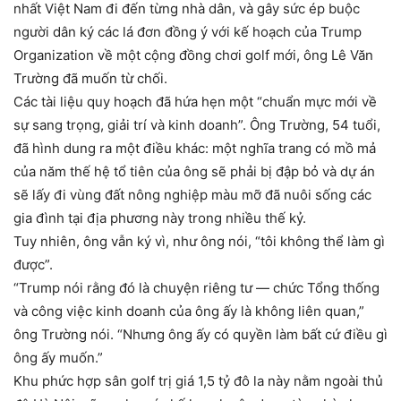
nhất Việt Nam đi đến từng nhà dân, và gây sức ép buộc
người dân ký các lá đơn đồng ý với kế hoạch của Trump
Organization về một cộng đồng chơi golf mới, ông Lê Văn
Trường đã muốn từ chối.
Các tài liệu quy hoạch đã hứa hẹn một “chuẩn mực mới về
sự sang trọng, giải trí và kinh doanh”. Ông Trường, 54 tuổi,
đã hình dung ra một điều khác: một nghĩa trang có mồ mả
của năm thế hệ tổ tiên của ông sẽ phải bị đập bỏ và dự án
sẽ lấy đi vùng đất nông nghiệp màu mỡ đã nuôi sống các
gia đình tại địa phương này trong nhiều thế kỷ.
Tuy nhiên, ông vẫn ký vì, như ông nói, “tôi không thể làm gì
được”.
“Trump nói rằng đó là chuyện riêng tư — chức Tổng thống
và công việc kinh doanh của ông ấy là không liên quan,”
ông Trường nói. “Nhưng ông ấy có quyền làm bất cứ điều gì
ông ấy muốn.”
Khu phức hợp sân golf trị giá 1,5 tỷ đô la này nằm ngoài thủ