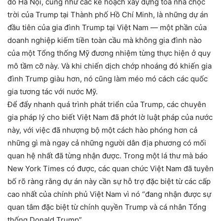
đô Hà Nội, cũng như các kế hoạch xây dựng tòa nhà chọc
trời của Trump tại Thành phố Hồ Chí Minh, là những dự án
đầu tiên của gia đình Trump tại Việt Nam — một phần của
doanh nghiệp kiếm tiền toàn cầu mà không gia đình nào
của một Tổng thống Mỹ đương nhiệm từng thực hiện ở quy
mô tầm cỡ này. Và khi chiến dịch chớp nhoáng đó khiến gia
đình Trump giàu hơn, nó cũng làm méo mó cách các quốc
gia tương tác với nước Mỹ.
Để đẩy nhanh quá trình phát triển của Trump, các chuyên
gia pháp lý cho biết Việt Nam đã phớt lờ luật pháp của nước
này, với việc đã nhượng bộ một cách hào phóng hơn cả
những gì mà ngay cả những người dân địa phương có mối
quan hệ nhất đã từng nhận được. Trong một lá thư mà báo
New York Times có được, các quan chức Việt Nam đã tuyên
bố rõ ràng rằng dự án này cần sự hỗ trợ đặc biệt từ các cấp
cao nhất của chính phủ Việt Nam vì nó “đang nhận được sự
quan tâm đặc biệt từ chính quyền Trump và cá nhân Tổng
thống Donald Trump”.