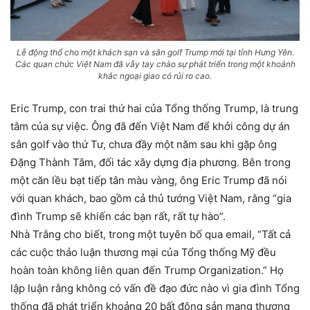
Lễ động thổ cho một khách sạn và sân golf Trump mới tại tỉnh Hưng Yên.
Các quan chức Việt Nam đã vẫy tay chào sự phát triển trong một khoảnh
khắc ngoại giao có rủi ro cao.
Eric Trump, con trai thứ hai của Tổng thống Trump, là trung
tâm của sự việc. Ông đã đến Việt Nam để khởi công dự án
sân golf vào thứ Tư, chưa đầy một năm sau khi gặp ông
Đặng Thành Tâm, đối tác xây dựng địa phương. Bên trong
một căn lều bạt tiếp tân màu vàng, ông Eric Trump đã nói
với quan khách, bao gồm cả thủ tướng Việt Nam, rằng “gia
đình Trump sẽ khiến các bạn rất, rất tự hào”.
Nhà Trắng cho biết, trong một tuyên bố qua email, “Tất cả
các cuộc thảo luận thương mại của Tổng thống Mỹ đều
hoàn toàn không liên quan đến Trump Organization.” Họ
lập luận rằng không có vấn đề đạo đức nào vì gia đình Tổng
thống đã phát triển khoảng 20 bất động sản mang thương