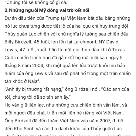
“Chúng tôi sẽ không có gì cả.”
2. Những người Mỹ đóng vai trò kết nối
Dự án đầu tiên của Trump tại Việt Nam bắt đầu bằng những
nỗ lực chưa từng được tiết lộ của hai cựu chỉ huy trung đội
Thủy quân Lục chiến với chủ nghĩa lý tưởng sau chiến đấu.
Billy Birdzell, 45 tuổi, lớn lên tại Larchmont, NY David
Lewis, 47 tuổi, xuất thân từ một gia đình dầu khí ở Texas.
Cuộc chiến tranh Iraq đã gắn kết họ mãi mãi sau ngày 5
tháng 8 năm 2004, khi một quả tên lửa trượt khỏi mũ bảo
hiểm của ông Lewis và sau đó phát nổ trong một trận chiến
tàn khốc ở Najaf.
“Anh ấy bị thương rất nặng,” ông Birdzell nói. “Các anh của
tôi, chúng tôi đã sơ tán anh ấy.”
Họ vẫn giữ liên lạc, như những cựu chiến binh vẫn làm, và
mỗi người đều phát triển mối liên hệ riêng với Việt Nam.
Ông Birdzell đã đến thăm Việt Nam vào năm 2007, đi bộ
đến Khe Sanh và các địa danh khác của Thủy quân Lục