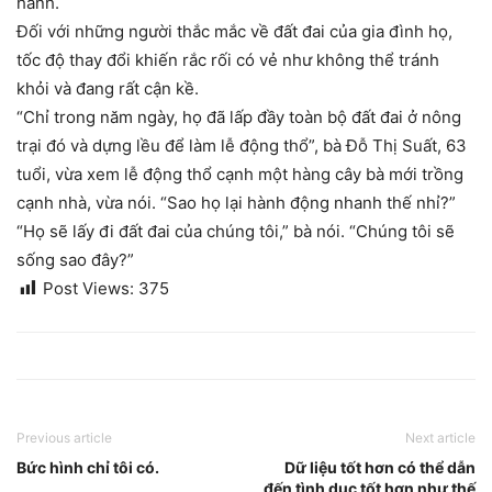
hành.
Đối với những người thắc mắc về đất đai của gia đình họ,
tốc độ thay đổi khiến rắc rối có vẻ như không thể tránh
khỏi và đang rất cận kề.
“Chỉ trong năm ngày, họ đã lấp đầy toàn bộ đất đai ở nông
trại đó và dựng lều để làm lễ động thổ”, bà Đỗ Thị Suất, 63
tuổi, vừa xem lễ động thổ cạnh một hàng cây bà mới trồng
cạnh nhà, vừa nói. “Sao họ lại hành động nhanh thế nhỉ?”
“Họ sẽ lấy đi đất đai của chúng tôi,” bà nói. “Chúng tôi sẽ
sống sao đây?”
Post Views:
375
Previous article
Next article
Bức hình chỉ tôi có.
Dữ liệu tốt hơn có thể dẫn
đến tình dục tốt hơn như thế