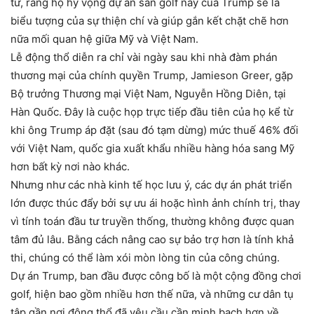
tư, rằng họ hy vọng dự án sân golf này của Trump sẽ là
biểu tượng của sự thiện chí và giúp gắn kết chặt chẽ hơn
nữa mối quan hệ giữa Mỹ và Việt Nam.
Lễ động thổ diễn ra chỉ vài ngày sau khi nhà đàm phán
thương mại của chính quyền Trump, Jamieson Greer, gặp
Bộ trưởng Thương mại Việt Nam, Nguyễn Hồng Diên, tại
Hàn Quốc. Đây là cuộc họp trực tiếp đầu tiên của họ kể từ
khi ông Trump áp đặt (sau đó tạm dừng) mức thuế 46% đối
với Việt Nam, quốc gia xuất khẩu nhiều hàng hóa sang Mỹ
hơn bất kỳ nơi nào khác.
Nhưng như các nhà kinh tế học lưu ý, các dự án phát triển
lớn được thúc đẩy bởi sự ưu ái hoặc hình ảnh chính trị, thay
vì tính toán đầu tư truyền thống, thường không được quan
tâm đủ lâu. Bằng cách nâng cao sự bảo trợ hơn là tính khả
thi, chúng có thể làm xói mòn lòng tin của công chúng.
Dự án Trump, ban đầu được công bố là một cộng đồng chơi
golf, hiện bao gồm nhiều hơn thế nữa, và những cư dân tụ
tập gần nơi động thổ đã yêu cầu cần minh bạch hơn về