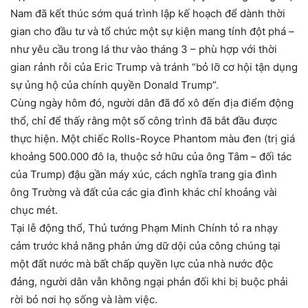
Nam đã kết thúc sớm quá trình lập kế hoạch để dành thời
gian cho đầu tư và tổ chức một sự kiện mang tính đột phá –
như yêu cầu trong lá thư vào tháng 3 – phù hợp với thời
gian rảnh rỗi của Eric Trump và tránh “bỏ lỡ cơ hội tận dụng
sự ủng hộ của chính quyền Donald Trump”.
Cùng ngày hôm đó, người dân đã đổ xô đến địa điểm động
thổ, chỉ để thấy rằng một số công trình đã bắt đầu được
thực hiện. Một chiếc Rolls-Royce Phantom màu đen (trị giá
khoảng 500.000 đô la, thuộc sở hữu của ông Tâm – đối tác
của Trump) đậu gần máy xúc, cách nghĩa trang gia đình
ông Trường và đất của các gia đình khác chỉ khoảng vài
chục mét.
Tại lễ động thổ, Thủ tướng Phạm Minh Chính tỏ ra nhạy
cảm trước khả năng phản ứng dữ dội của công chúng tại
một đất nước mà bất chấp quyền lực của nhà nước độc
đảng, người dân vẫn không ngại phản đối khi bị buộc phải
rời bỏ nơi họ sống và làm việc.