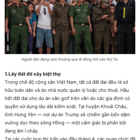
Người dân đang xem thoáng qua lễ động thổ vào thứ Tư.
1. Lấy đất để xây biệt thự
Trong chế độ cộng sản Việt Nam, tất cả đất đai đều là sở
hữu toàn dân và do nhà nước quản lý hoặc cho thuê. Hầu
hết đất đai cho dự án sân golf trên vẫn do các gia đình có
quyền sử dụng lâu dài kiểm soát. Tại huyện Khoái Châu,
tỉnh Hưng Yên — nơi dự án Trump sẽ chiếm gần bốn dặm
vuông dọc theo sông Hồng — một cảm giác bị phản bội
đang âm ỉ cháy.
Tại các cuộc họp thị trấn vào đầu tháng 4, các quan chức đã