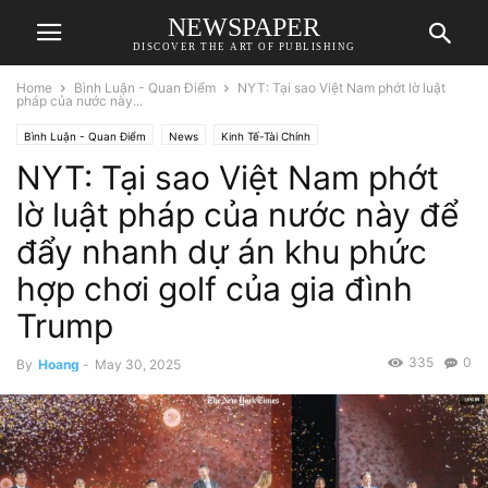
NEWSPAPER
DISCOVER THE ART OF PUBLISHING
Home
Bình Luận - Quan Điểm
NYT: Tại sao Việt Nam phớt lờ luật
pháp của nước này...
Bình Luận - Quan Điểm
News
Kinh Tế-Tài Chính
NYT: Tại sao Việt Nam phớt
lờ luật pháp của nước này để
đẩy nhanh dự án khu phức
hợp chơi golf của gia đình
Trump
335
0
By
Hoang
-
May 30, 2025