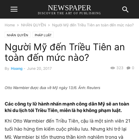
NEWSPAPER
DISCOVER THE ART OF PUBLISHING
Home
NHÂN QUYỀN
Người Mỹ đến Triều Tiên an toàn đến mức nào?
NHÂN QUYỀN
PHÁP LUẬT
Người Mỹ đến Triều Tiên an
toàn đến mức nào?
323
0
By
Hoang
-
June 20, 2017
Otto Warmbier được đưa về Mỹ ngày 13/6. Ảnh: Reuters
Các công ty lữ hành nhấn mạnh công dân Mỹ sẽ an toàn
khi du lịch tới Triều Tiên, miễn là họ không phạm luật.
Khi Otto Warmbier đến Triều Tiên, cậu là một sinh viên 21
tuổi hào hứng tìm kiếm cuộc phiêu lưu. Nhưng khi trở lại
Mỹ, Warmbier bị tổn thương thần kinh nghiêm trọng và