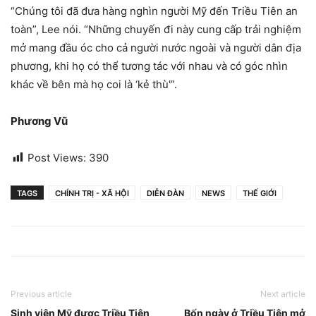
“Chúng tôi đã đưa hàng nghìn người Mỹ đến Triều Tiên an
toàn”, Lee nói. “Những chuyến đi này cung cấp trải nghiệm
mở mang đầu óc cho cả người nước ngoài và người dân địa
phương, khi họ có thể tương tác với nhau và có góc nhìn
khác về bên mà họ coi là ‘kẻ thù'”.
Phương Vũ
Post Views:
390
TAGS
CHÍNH TRỊ - XÃ HỘI
DIỄN ĐÀN
NEWS
THẾ GIỚI
Previous article
Next article
Sinh viên Mỹ được Triều Tiên
Bốn ngày ở Triều Tiên mở