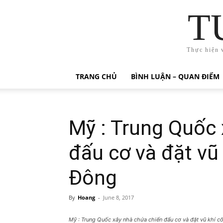
T
Thực hiện 
TRANG CHỦ
BÌNH LUẬN – QUAN ĐIỂM
Mỹ : Trung Quốc 
đấu cơ và đặt vũ 
Đông
By
Hoang
-
June 8, 2017
Mỹ : Trung Quốc xây nhà chứa chiến đấu cơ và đặt vũ khí c