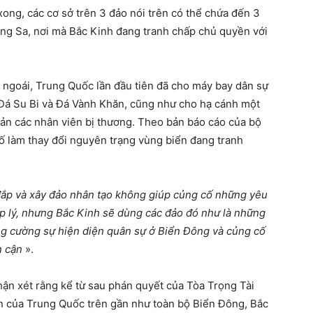
ng, các cơ sở trên 3 đảo nói trên có thể chứa đến 3
ng Sa, nơi mà Bắc Kinh đang tranh chấp chủ quyền với
 ngoái, Trung Quốc lần đầu tiên đã cho máy bay dân sự
Đá Su Bi và Đá Vành Khăn, cũng như cho hạ cánh một
ản các nhân viên bị thương. Theo bản báo cáo của bộ
ố làm thay đổi nguyên trạng vùng biển đang tranh
đắp và xây đảo nhân tạo không giúp củng cố những yêu
 lý, nhưng Bắc Kinh sẽ dùng các đảo đó như là những
ng cường sự hiện diện quân sự ở Biển Đông và củng cố
n cận
».
hận xét rằng kể từ sau phán quyết của Tòa Trọng Tài
 của Trung Quốc trên gần như toàn bộ Biển Đông, Bắc