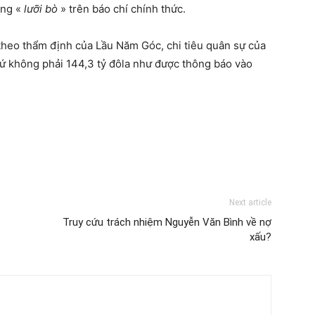
ờng «
lưỡi bò
» trên báo chí chính thức.
heo thẩm định của Lầu Năm Góc, chi tiêu quân sự của
hứ không phải 144,3 tỷ đôla như được thông báo vào
Next article
Truy cứu trách nhiệm Nguyễn Văn Bình về nợ
xấu?