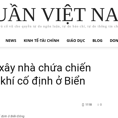
UẦN VIỆT N
và cổ vũ cho quyền tự do ngôn luận, tự do báo chí, tự do thông tin c
NEWS
KINH TẾ-TÀI CHÍNH
GIÁO DỤC
BLOG
DON
xây nhà chứa chiến
khí cố định ở Biển
1118
0
ố định ở Biển Đông