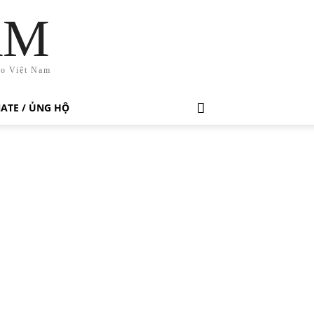
AM
ho Việt Nam
ATE / ỦNG HỘ