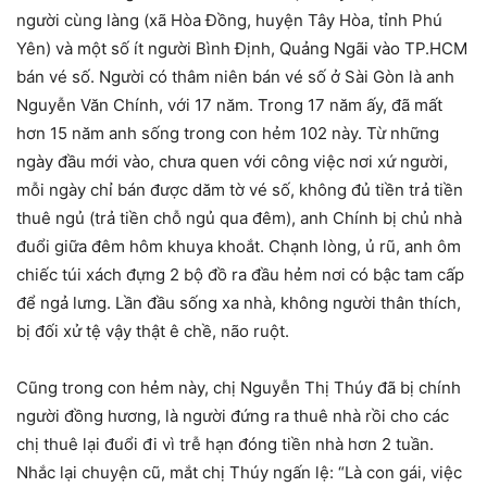
người cùng làng (xã Hòa Đồng, huyện Tây Hòa, tỉnh Phú
Yên) và một số ít người Bình Định, Quảng Ngãi vào TP.HCM
bán vé số. Người có thâm niên bán vé số ở Sài Gòn là anh
Nguyễn Văn Chính, với 17 năm. Trong 17 năm ấy, đã mất
hơn 15 năm anh sống trong con hẻm 102 này. Từ những
ngày đầu mới vào, chưa quen với công việc nơi xứ người,
mỗi ngày chỉ bán được dăm tờ vé số, không đủ tiền trả tiền
thuê ngủ (trả tiền chỗ ngủ qua đêm), anh Chính bị chủ nhà
đuổi giữa đêm hôm khuya khoắt. Chạnh lòng, ủ rũ, anh ôm
chiếc túi xách đựng 2 bộ đồ ra đầu hẻm nơi có bậc tam cấp
để ngả lưng. Lần đầu sống xa nhà, không người thân thích,
bị đối xử tệ vậy thật ê chề, não ruột.
Cũng trong con hẻm này, chị Nguyễn Thị Thúy đã bị chính
người đồng hương, là người đứng ra thuê nhà rồi cho các
chị thuê lại đuổi đi vì trễ hạn đóng tiền nhà hơn 2 tuần.
Nhắc lại chuyện cũ, mắt chị Thúy ngấn lệ: “Là con gái, việc