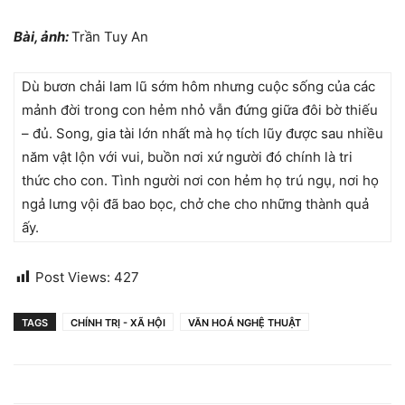
Bài, ảnh:
Trần Tuy An
Dù bươn chải lam lũ sớm hôm nhưng cuộc sống của các
mảnh đời trong con hẻm nhỏ vẫn đứng giữa đôi bờ thiếu
– đủ. Song, gia tài lớn nhất mà họ tích lũy được sau nhiều
năm vật lộn với vui, buồn nơi xứ người đó chính là tri
thức cho con. Tình người nơi con hẻm họ trú ngụ, nơi họ
ngả lưng vội đã bao bọc, chở che cho những thành quả
ấy.
Post Views:
427
TAGS
CHÍNH TRỊ - XÃ HỘI
VĂN HOÁ NGHỆ THUẬT