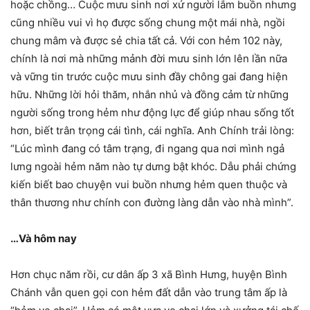
hoặc chồng… Cuộc mưu sinh nơi xứ người lắm buồn nhưng
cũng nhiều vui vì họ được sống chung một mái nhà, ngồi
chung mâm và được sẻ chia tất cả. Với con hẻm 102 này,
chính là nơi mà những mảnh đời mưu sinh lớn lên lần nữa
và vững tin trước cuộc mưu sinh đầy chông gai đang hiện
hữu. Những lời hỏi thăm, nhắn nhủ và đồng cảm từ những
người sống trong hẻm như động lực để giúp nhau sống tốt
hơn, biết trân trọng cái tình, cái nghĩa. Anh Chính trải lòng:
“Lúc mình đang có tâm trạng, đi ngang qua nơi mình ngả
lưng ngoài hẻm năm nào tự dưng bật khóc. Dẫu phải chứng
kiến biết bao chuyện vui buồn nhưng hẻm quen thuộc và
thân thương như chính con đường làng dẫn vào nhà mình”.
…Và hôm nay
Hơn chục năm rồi, cư dân ấp 3 xã Bình Hưng, huyện Bình
Chánh vẫn quen gọi con hẻm đất dẫn vào trung tâm ấp là