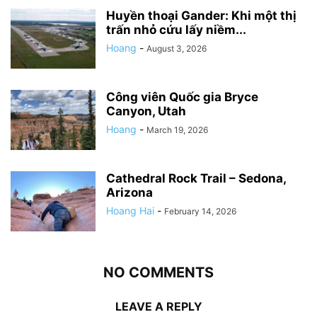
Huyền thoại Gander: Khi một thị
trấn nhỏ cứu lấy niềm...
Hoang
-
August 3, 2026
Công viên Quốc gia Bryce
Canyon, Utah
Hoang
-
March 19, 2026
Cathedral Rock Trail – Sedona,
Arizona
Hoang Hai
-
February 14, 2026
NO COMMENTS
LEAVE A REPLY