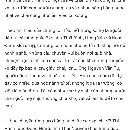
“hẻm ve chai”. Hẻm có một vựa ve chai lớn và xưởng tái chế
với gần 100 con người nương tựa vào nhau sống bằng nghề
nhặt ve chai cũng như làm việc tại xưởng.
Theo tìm hiểu của chúng tôi, hầu hết trong số họ là người
đến từ các tỉnh phía Bắc như Thái Bình, Hưng Yên và Nam
Định. Mỗi sáng, từ trong con hẻm nhỏ họ tản đi khắp nơi để
hành nghề. Những câu chuyện vui buồn nơi quê nhà,
chuyện học hành của con cái lại bắt đầu khi những chuyến
xe đầy ắp bao nilon, giấy, chai, lon… Ông Nguyễn Văn Tự,
người dân ở “hẻm ve chai” cho biết: “Hơn chục năm rồi, tại
đây có nhiều đứa học hành tử tế, không ít đã ra trường, có
việc làm ổn định. Tôi cảm phục sự hy sinh của những người
cha người mẹ chịu thương chịu khó, vất vả lam lũ để lo cho
con”.
Hì hục chuyển từng bao hàng từ chiếc xe đạp, chị Võ Thị
Hạnh (quê Đông Hưng, tỉnh Thái Nguyên) hào hứng góp