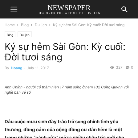
NEWSPAPER
DISCOVER THE ART OF PUBLISHING
Home
Blog
Du lịch
Ký sự hẻm Sài Gòn: Kỳ cuối: Đời tươi sáng
Blog
Du lịch
Ký sự hẻm Sài Gòn: Kỳ cuối:
Đời tươi sáng
327
0
By
Hoang
-
July 11, 2017
Anh Chính - người có thâm niên 17 năm sống ở hẻm 102 Cống Quỳnh với
nghề bán vé số
Dẫu cuộc mưu sinh đầy trắc trở song chính tình yêu
thương, đồng cảm của cộng đồng cư dân hẻm là một
trong những “cánh cửa” mở ra nhiều chân trời mới cho