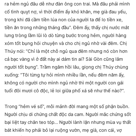
ra hẻm ngủ đâu dễ như đàn ông con trai. Mà đâu phải mình
cố tình quỵt nợ, vì thời điểm ấy khó khăn, mẹ già đau yếu,
trong khi đã cầm tiền lúa non của người ta để lo tiền xe,
tiền ăn trong những tháng đầu”. Đêm ấy, thấy chị nước mắt
lưng tròng lầm lũi lò dò từng bước trong hẻm, người hàng
xóm tốt bụng hỏi chuyện và cho chị ngủ nhờ vài đêm. Chị
Thúy nói: “Chỉ là một chỗ ngủ qua đêm nhưng nó còn hơn
cả bạc vàng vì ở đất này ai dám tin ai? Sài Gòn cũng lắm
người tốt bụng”. Trầm ngâm hồi lâu, giọng chị Thúy chùng
xuống: “Tôi từng tự hỏi mình nhiều lần, nếu đêm năm ấy,
không có người cho mình ngủ nhờ thì một người con gái
tuổi đôi mươi cô độc, lẻ loi giữa phố xá sẽ như thế nào?”.
Trong “hẻm vé số”, mỗi mảnh đời mang một số phận buồn.
Người chịu di chứng chất độc da cam. Người mắc chứng sốt
bại liệt tay chân teo tóp… Người lành lặn nhưng mùa vụ thất
bát khiến họ phải bỏ lại ruộng vườn, mẹ già, con cái, vợ