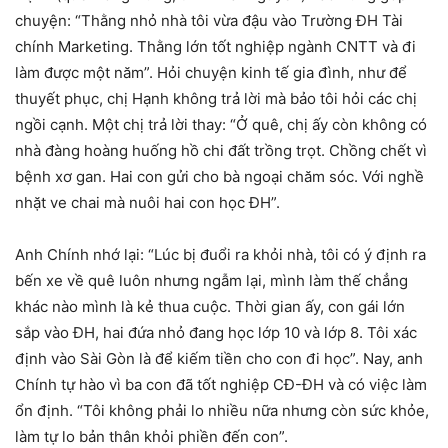
chuyện: “Thằng nhỏ nhà tôi vừa đậu vào Trường ĐH Tài
chính Marketing. Thằng lớn tốt nghiệp ngành CNTT và đi
làm được một năm”. Hỏi chuyện kinh tế gia đình, như để
thuyết phục, chị Hạnh không trả lời mà bảo tôi hỏi các chị
ngồi cạnh. Một chị trả lời thay: “Ở quê, chị ấy còn không có
nhà đàng hoàng huống hồ chi đất trồng trọt. Chồng chết vì
bệnh xơ gan. Hai con gửi cho bà ngoại chăm sóc. Với nghề
nhặt ve chai mà nuôi hai con học ĐH”.
Anh Chính nhớ lại: “Lúc bị đuổi ra khỏi nhà, tôi có ý định ra
bến xe về quê luôn nhưng ngẫm lại, mình làm thế chẳng
khác nào mình là kẻ thua cuộc. Thời gian ấy, con gái lớn
sắp vào ĐH, hai đứa nhỏ đang học lớp 10 và lớp 8. Tôi xác
định vào Sài Gòn là để kiếm tiền cho con đi học”. Nay, anh
Chính tự hào vì ba con đã tốt nghiệp CĐ-ĐH và có việc làm
ổn định. “Tôi không phải lo nhiều nữa nhưng còn sức khỏe,
làm tự lo bản thân khỏi phiền đến con”.