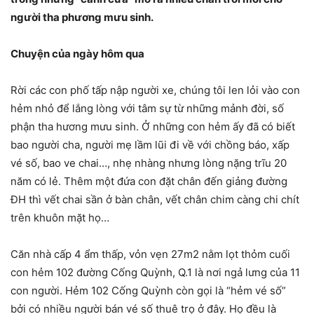
người tha phương mưu sinh.
Chuyện của ngày hôm qua
Rời các con phố tấp nập người xe, chúng tôi len lỏi vào con
hẻm nhỏ để lắng lòng với tâm sự từ những mảnh đời, số
phận tha hương mưu sinh. Ở những con hẻm ấy đã có biết
bao người cha, người mẹ lầm lũi đi về với chồng báo, xấp
vé số, bao ve chai…, nhẹ nhàng nhưng lòng nặng trĩu 20
năm có lẻ. Thêm một đứa con đặt chân đến giảng đường
ĐH thì vết chai sần ở bàn chân, vết chân chim càng chi chít
trên khuôn mặt họ…
Căn nhà cấp 4 ẩm thấp, vỏn vẹn 27m2 nằm lọt thỏm cuối
con hẻm 102 đường Cống Quỳnh, Q.1 là nơi ngả lưng của 11
con người. Hẻm 102 Cống Quỳnh còn gọi là “hẻm vé số”
bởi có nhiều người bán vé số thuê trọ ở đây. Họ đều là