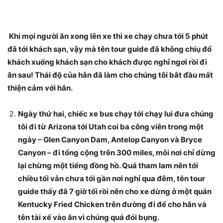
Khi mọi người ăn xong lên xe thì xe chạy chưa tới 5 phút
đã tới khách sạn, vậy mà tên tour guide đã không chiụ đổ
khách xuống khách sạn cho khách được nghỉ ngơi rồi đi
ăn sau! Thái độ của hắn đã làm cho chúng tôi bắt đầu mất
thiện cảm với hắn.
Ngày thứ hai, chiếc xe bus chạy tới chạy lui đưa chúng
tôi đi từ Arizona tới Utah coi ba công viên trong một
ngày – Glen Canyon Dam, Antelop Canyon và Bryce
Canyon – đi tổng cộng trên 300 miles, mỗi nơi chỉ dừng
lại chừng một tiếng đồng hồ. Quá tham lam nên tới
chiều tối vẫn chưa tới gần nơi nghỉ qua đêm, tên tour
guide thấy đã 7 giờ tối rồi nên cho xe dừng ở một quán
Kentucky Fried Chicken trên đường đi để cho hắn và
tên tài xế vào ăn vì chúng quá đói bụng.