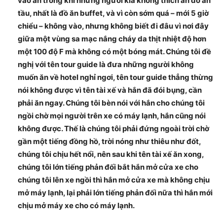
vào ăn trong khi những người kia không thích ăn đồ ăn
tầu, nhất là đồ ăn buffet, và vì còn sớm quá – mới 5 giờ
chiểu – không vào, nhưng không biết đi đâu vì nơi đây
giữa một vùng sa mạc nắng cháy da thịt nhiệt độ hơn
một 100 độ F mà không có một bóng mát. Chúng tôi đề
nghị với tên tour guide là đưa những người không
muốn ăn về hotel nghỉ ngơi, tên tour guide thẳng thừng
nói không được vì tên tài xế và hắn đã đói bụng, cần
phải ăn ngay. Chúng tôi bèn nói với hắn cho chúng tôi
ngồi chờ mọi người trên xe có máy lạnh, hắn cũng nói
không được. Thế là chúng tôi phải đứng ngoài trời chờ
gần một tiếng đồng hồ, trời nóng như thiêu như đốt,
chúng tôi chịu hết nổi, nên sau khi tên tài xế ăn xong,
chúng tôi lớn tiếng phản đối bắt hắn mở cửa xe cho
chúng tôi lên xe ngồi thì hắn mở cửa xe mà không chịu
mở máy lạnh, lại phải lớn tiếng phản đối nữa thì hắn mới
chịu mở máy xe cho có máy lạnh.