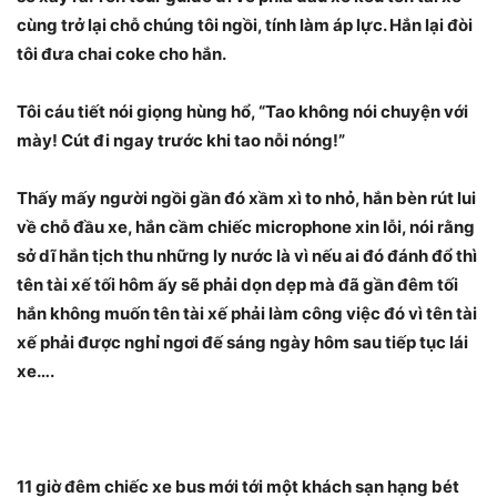
cùng trở lại chỗ chúng tôi ngồi, tính làm áp lực. Hắn lại đòi
tôi đưa chai coke cho hắn.
Tôi cáu tiết nói giọng hùng hổ, “Tao không nói chuyện với
mày! Cút đi ngay trước khi tao nỗi nóng!”
Thấy mấy người ngồi gần đó xầm xì to nhỏ, hắn bèn rút lui
về chỗ đầu xe, hắn cầm chiếc microphone xin lỗi, nói rằng
sở dĩ hắn tịch thu những ly nước là vì nếu ai đó đánh đổ thì
tên tài xế tối hôm ấy sẽ phải dọn dẹp mà đã gần đêm tối
hắn không muốn tên tài xế phải làm công việc đó vì tên tài
xế phải được nghỉ ngơi đế sáng ngày hôm sau tiếp tục lái
xe….
11 giờ đêm chiếc xe bus mới tới một khách sạn hạng bét