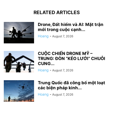
RELATED ARTICLES
Drone, Đất hiếm và AI: Mặt trận
mới trong cuộc cạnh...
Hoang
-
August 7, 2026
CUỘC CHIẾN DRONE MỸ –
TRUNG: ĐÒN “KÉO LƯỚI” CHUỖI
CUNG...
Hoang
-
August 7, 2026
Trung Quốc đã công bố một loạt
các biện pháp kinh...
Hoang
-
August 7, 2026