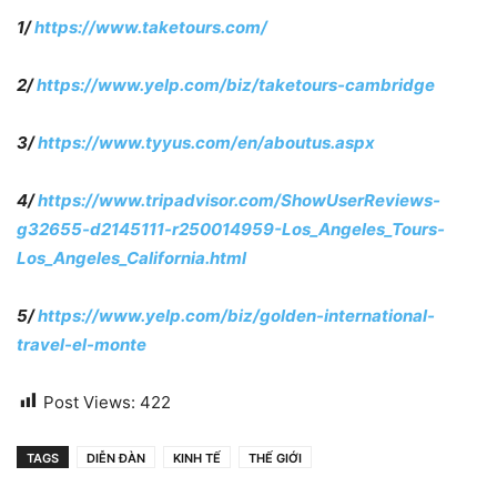
1/
https://www.taketours.com/
2/
https://www.yelp.com/biz/taketours-cambridge
3/
https://www.tyyus.com/en/aboutus.aspx
4/
https://www.tripadvisor.com/ShowUserReviews-
g32655-d2145111-r250014959-Los_Angeles_Tours-
Los_Angeles_California.html
5/
https://www.yelp.com/biz/golden-international-
travel-el-monte
Post Views:
422
TAGS
DIỄN ĐÀN
KINH TẾ
THẾ GIỚI