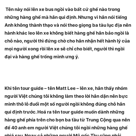
Tên này nói lên xe bus ngồi vào bất cứ ghế nào trong
những hàng ghế mà hắn qui định. Nhưng vì hắn nói tiếng
Anh không thành thạo và nói theo giọng ba tàu lục địa nên
hành khác leo lên xe không biết hàng ghế hắn bảo ngồi là
chỗ nào, người thì đứng chờ cho hắn nhận hết hành lý của
mọi người xong rồi lên xe sẽ chỉ cho biết, người thì ngồi
đại và hàng ghế trống mình ưng ý.
Khi tên tour guide – tên Matt Lee – lên xe, hắn thấy nhóm
người Việt chúng tôi không làm theo lời hắn dặn nên bực
mình thô lỗ đuổi một số người ngồi không đúng chỗ hắn
qui định trước. Hoá ra tên tour guide muốn dành những
hàng ghế phía trên cho bọn ba tầu từ Trung Cộng qua nên
để 40 anh em người Việt chúng tôi ngồi những hàng ghế
phiá sau. Ngay cả những người Mỹ gốc Tầu cũng phải