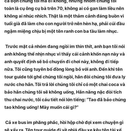
cả bọn chúng tôi mà đi không, nhưng nhóm chúng tôi
toàn là cụ ông cụ bà trên 70, không ai có gan làm liều nên
không ai nhúc nhích. Thật là một thảm cảnh đáng buồn vì
tuổi già đã làm cho con người trở nên hèn hạ, phải cúi đầu
ngậm miệng chịu bị một tên ranh con ba tầu làm nhục.
Trước mặt cả nhóm đang ngồi im thin thít, anh bạn tôi nói
anh không thể nhịn nhục vì thấy cái cảnh khốn nạn này và
anh quyết định sẽ bỏ chuyến đi chơi này, không đi tiếp
nữa. Tôi cũng tuyên bố đồng lòng bỏ với anh. Đến khi tên
tour guide tới ghế chúng tôi ngồi, hắn đòi chúng tôi đưa ly
nước cho hắn. Tôi trả lời chúng tôi chỉ có một chai coca và
bảo hắn chúng tôi sẽ không uống, Hắn nằng nặc đòi tích
thu chai nước, tôi cáu tiết nói lớn tiếng: “Tao đã bảo chúng
tao không uống! Mày muốn cái gì?”
Cả xe bus im phăng phắc, hồi hộp chờ đợi xem chuyện gì
sẽ xẩy ra. Tên tour guide đi về phiá đầu xe kêu tên tài xế