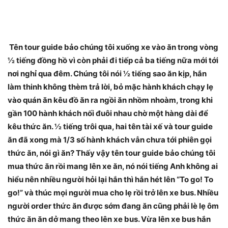
Tên tour guide bảo chúng tôi xuống xe vào ăn trong vòng
½ tiếng đồng hồ vì còn phải đi tiếp cả ba tiếng nữa mới tới
nơi nghỉ qua đêm. Chúng tôi nói ½ tiếng sao ăn kịp, hắn
làm thinh không thèm trả lời, bỏ mặc hành khách chạy lẹ
vào quán ăn kêu đồ ăn ra ngồi ăn nhồm nhoàm, trong khi
gần 100 hành khách nối đuôi nhau chờ một hàng dài để
kêu thức ăn. ½ tiếng trôi qua, hai tên tài xế và tour guide
ăn đã xong mà 1/3 số hành khách vẫn chưa tới phiên gọi
thức ăn, nói gì ăn? Thấy vậy tên tour guide bảo chúng tôi
mua thức ăn rồi mang lên xe ăn, nó nói tiếng Anh không ai
hiểu nên nhiều người hỏi lại hắn thì hắn hét lên “To go! To
go!” và thúc mọi người mua cho lẹ rồi trở lên xe bus. Nhiều
người order thức ăn được sớm đang ăn cũng phải lè lẹ ôm
thức ăn ăn dở mang theo lên xe bus. Vừa lên xe bus hắn