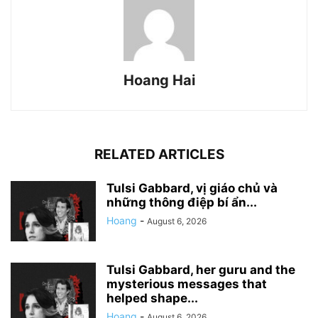
Hoang Hai
RELATED ARTICLES
Tulsi Gabbard, vị giáo chủ và
những thông điệp bí ẩn...
Hoang
-
August 6, 2026
Tulsi Gabbard, her guru and the
mysterious messages that
helped shape...
Hoang
-
August 6, 2026