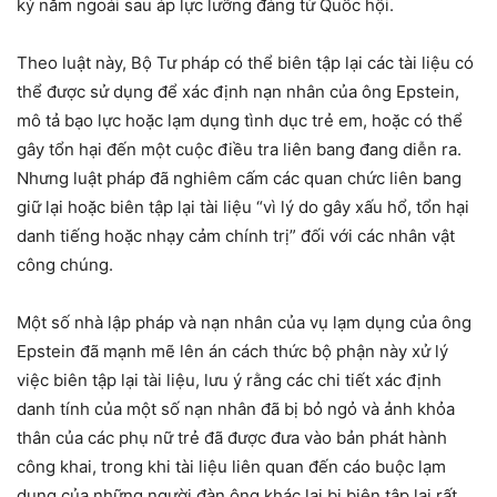
ký năm ngoái sau áp lực lưỡng đảng từ Quốc hội.
Theo luật này, Bộ Tư pháp có thể biên tập lại các tài liệu có
thể được sử dụng để xác định nạn nhân của ông Epstein,
mô tả bạo lực hoặc lạm dụng tình dục trẻ em, hoặc có thể
gây tổn hại đến một cuộc điều tra liên bang đang diễn ra.
Nhưng luật pháp đã nghiêm cấm các quan chức liên bang
giữ lại hoặc biên tập lại tài liệu “vì lý do gây xấu hổ, tổn hại
danh tiếng hoặc nhạy cảm chính trị” đối với các nhân vật
công chúng.
Một số nhà lập pháp và nạn nhân của vụ lạm dụng của ông
Epstein đã mạnh mẽ lên án cách thức bộ phận này xử lý
việc biên tập lại tài liệu, lưu ý rằng các chi tiết xác định
danh tính của một số nạn nhân đã bị bỏ ngỏ và ảnh khỏa
thân của các phụ nữ trẻ đã được đưa vào bản phát hành
công khai, trong khi tài liệu liên quan đến cáo buộc lạm
dụng của những người đàn ông khác lại bị biên tập lại rất