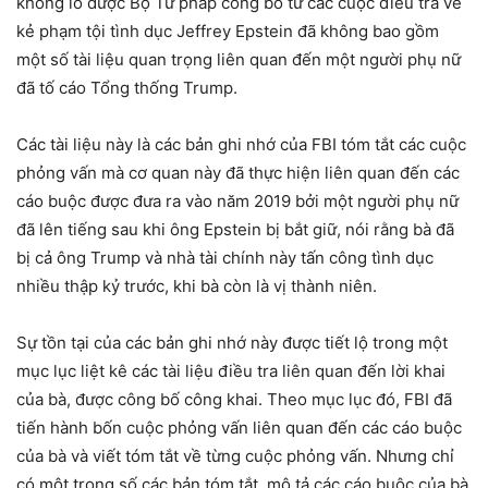
khổng lồ được Bộ Tư pháp công bố từ các cuộc điều tra về
kẻ phạm tội tình dục Jeffrey Epstein đã không bao gồm
một số tài liệu quan trọng liên quan đến một người phụ nữ
đã tố cáo Tổng thống Trump.
Các tài liệu này là các bản ghi nhớ của FBI tóm tắt các cuộc
phỏng vấn mà cơ quan này đã thực hiện liên quan đến các
cáo buộc được đưa ra vào năm 2019 bởi một người phụ nữ
đã lên tiếng sau khi ông Epstein bị bắt giữ, nói rằng bà đã
bị cả ông Trump và nhà tài chính này tấn công tình dục
nhiều thập kỷ trước, khi bà còn là vị thành niên.
Sự tồn tại của các bản ghi nhớ này được tiết lộ trong một
mục lục liệt kê các tài liệu điều tra liên quan đến lời khai
của bà, được công bố công khai. Theo mục lục đó, FBI đã
tiến hành bốn cuộc phỏng vấn liên quan đến các cáo buộc
của bà và viết tóm tắt về từng cuộc phỏng vấn. Nhưng chỉ
có một trong số các bản tóm tắt, mô tả các cáo buộc của bà