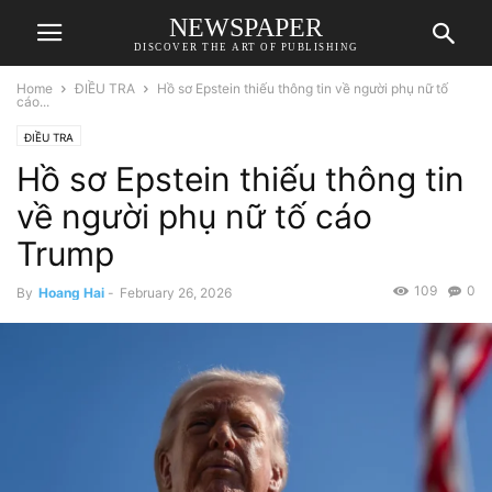
NEWSPAPER
DISCOVER THE ART OF PUBLISHING
Home
ĐIỀU TRA
Hồ sơ Epstein thiếu thông tin về người phụ nữ tố
cáo...
ĐIỀU TRA
Hồ sơ Epstein thiếu thông tin
về người phụ nữ tố cáo
Trump
109
0
By
Hoang Hai
-
February 26, 2026