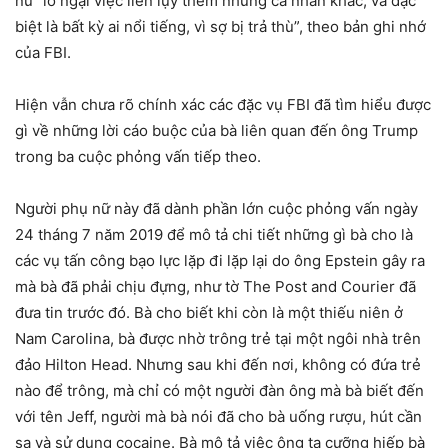
nữ “lo ngại việc liên lụy thêm những cá nhân khác, và đặc
biệt là bất kỳ ai nổi tiếng, vì sợ bị trả thù”, theo bản ghi nhớ
của FBI.
Hiện vẫn chưa rõ chính xác các đặc vụ FBI đã tìm hiểu được
gì về những lời cáo buộc của bà liên quan đến ông Trump
trong ba cuộc phỏng vấn tiếp theo.
Người phụ nữ này đã dành phần lớn cuộc phỏng vấn ngày
24 tháng 7 năm 2019 để mô tả chi tiết những gì bà cho là
các vụ tấn công bạo lực lặp đi lặp lại do ông Epstein gây ra
mà bà đã phải chịu đựng, như tờ The Post and Courier đã
đưa tin trước đó. Bà cho biết khi còn là một thiếu niên ở
Nam Carolina, bà được nhờ trông trẻ tại một ngôi nhà trên
đảo Hilton Head. Nhưng sau khi đến nơi, không có đứa trẻ
nào để trông, mà chỉ có một người đàn ông mà bà biết đến
với tên Jeff, người mà bà nói đã cho bà uống rượu, hút cần
sa và sử dụng cocaine. Bà mô tả việc ông ta cưỡng hiếp bà