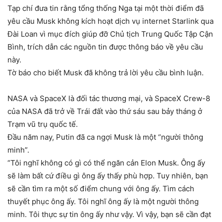
Tạp chí đưa tin rằng tổng thống Nga tại một thời điểm đã
yêu cầu Musk không kích hoạt dịch vụ internet Starlink qua
Đài Loan vì mục đích giúp đỡ Chủ tịch Trung Quốc Tập Cận
Bình, trích dẫn các nguồn tin được thông báo về yêu cầu
này.
Tờ báo cho biết Musk đã không trả lời yêu cầu bình luận.
NASA và SpaceX là đối tác thương mại, và SpaceX Crew-8
của NASA đã trở về Trái đất vào thứ sáu sau bảy tháng ở
Trạm vũ trụ quốc tế.
Đầu năm nay, Putin đã ca ngợi Musk là một “người thông
minh”.
“Tôi nghĩ không có gì có thể ngăn cản Elon Musk. Ông ấy
sẽ làm bất cứ điều gì ông ấy thấy phù hợp. Tuy nhiên, bạn
sẽ cần tìm ra một số điểm chung với ông ấy. Tìm cách
thuyết phục ông ấy. Tôi nghĩ ông ấy là một người thông
minh. Tôi thực sự tin ông ấy như vậy. Vì vậy, bạn sẽ cần đạt