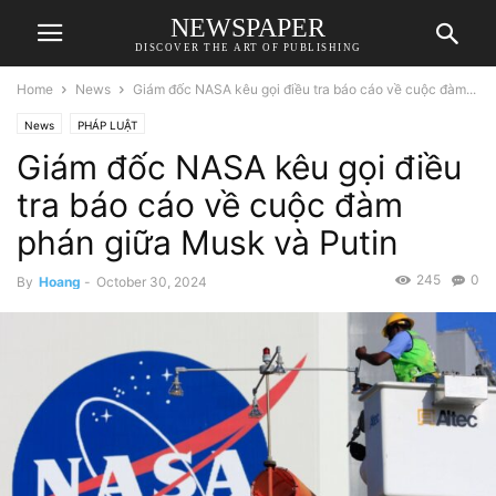
NEWSPAPER
DISCOVER THE ART OF PUBLISHING
Home
News
Giám đốc NASA kêu gọi điều tra báo cáo về cuộc đàm...
News
PHÁP LUẬT
Giám đốc NASA kêu gọi điều
tra báo cáo về cuộc đàm
phán giữa Musk và Putin
245
0
By
Hoang
-
October 30, 2024