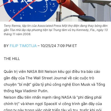
Terry Renna, tập tin của Associated Press Một thợ điện đang thay bóng đèn
gần Tòa nhà lắp ráp phương tiện tại Trung tâm vũ trụ Kennedy, Fla., ngày 13
tháng 11 năm 2008.
BY
FILIP TIMOTIJA
– 10/25/24 7:09 PM ET
THE HILL
Quản trị viên NASA Bill Nelson kêu gọi điều tra báo cáo
gần đây của The Wall Street Journal về các cuộc trò
chuyện “bí mật” giữa tỷ phú công nghệ Elon Musk và Tổng
thống Nga Vladimir Putin.
Nelson đầu tiên nhấn mạnh rằng NASA là “phi đảng phái
chính trị” và khen ngợi SpaceX vì công trình gần đây của
công ty này trong việc phát triển tàu vũ trụ, trước khi nói