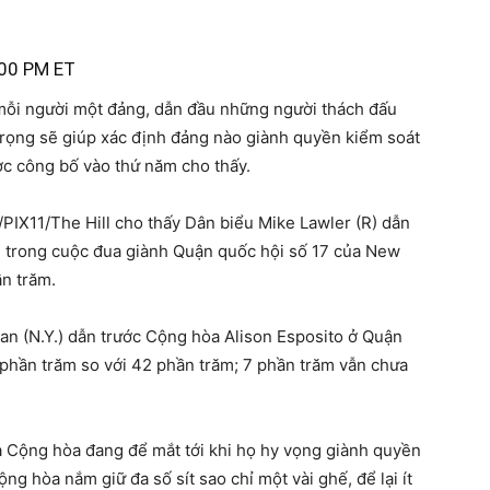
00 PM ET
mỗi người một đảng, dẫn đầu những người thách đấu
trọng sẽ giúp xác định đảng nào giành quyền kiểm soát
ợc công bố vào thứ năm cho thấy.
PIX11/The Hill cho thấy Dân biểu Mike Lawler (R) dẫn
) trong cuộc đua giành Quận quốc hội số 17 của New
ần trăm.
an (N.Y.) dẫn trước Cộng hòa Alison Esposito ở Quận
 phần trăm so với 42 phần trăm; 7 phần trăm vẫn chưa
và Cộng hòa đang để mắt tới khi họ hy vọng giành quyền
ng hòa nắm giữ đa số sít sao chỉ một vài ghế, để lại ít