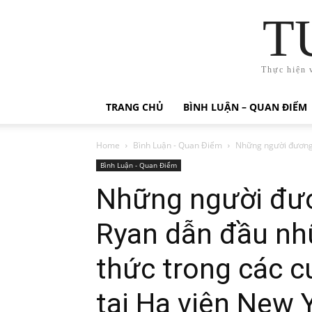
T
Thực hiện 
TRANG CHỦ
BÌNH LUẬN – QUAN ĐIỂM
Home
Bình Luận - Quan Điểm
Những người đương 
Bình Luận - Quan Điểm
Những người đươ
Ryan dẫn đầu nh
thức trong các c
tại Hạ viện New 