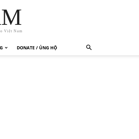
AM
ho Việt Nam
G
DONATE / ỦNG HỘ