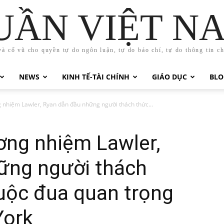
UẦN VIỆT N
và cổ vũ cho quyền tự do ngôn luận, tự do báo chí, tự do thông tin c
NEWS
KINH TẾ-TÀI CHÍNH
GIÁO DỤC
BLO
nhiệm Lawler, Ryan dẫn đầu những người thách thức...
ng nhiệm Lawler,
ững người thách
uộc đua quan trọng
York