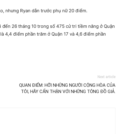
to, nhưng Ryan dẫn trước phụ nữ 20 điểm.
 đến 26 tháng 10 trong số 475 cử tri tiềm năng ở Quận
ố là 4,4 điểm phần trăm ở Quận 17 và 4,6 điểm phần
Next article
QUAN ĐIỂM: HỠI NHỮNG NGƯỜI CỘNG HÒA CỦA
TÔI, HÃY CẨN THẬN VỚI NHỮNG TÔNG ĐỒ GIẢ.