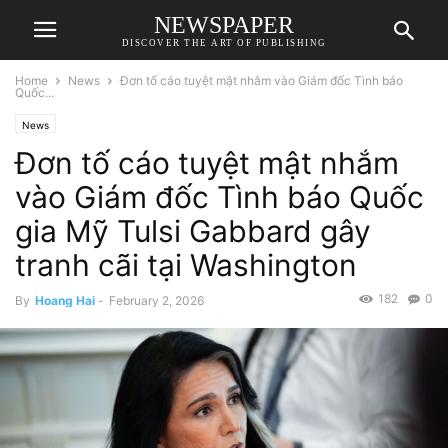
NEWSPAPER
DISCOVER THE ART OF PUBLISHING
Home
News
Đơn tố cáo tuyệt mật nhắm vào Giám đốc Tình báo
Quốc...
News
Đơn tố cáo tuyệt mật nhắm
vào Giám đốc Tình báo Quốc
gia Mỹ Tulsi Gabbard gây
tranh cãi tại Washington
182
0
By
Hoang Hai
-
February 2, 2026