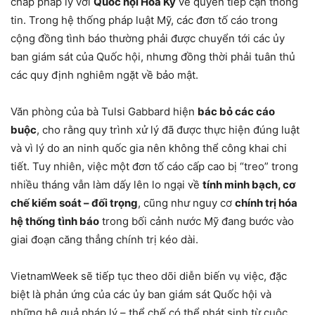
chấp pháp lý với
Quốc hội Hoa Kỳ
về quyền tiếp cận thông
tin. Trong hệ thống pháp luật Mỹ, các đơn tố cáo trong
cộng đồng tình báo thường phải được chuyển tới các ủy
ban giám sát của Quốc hội, nhưng đồng thời phải tuân thủ
các quy định nghiêm ngặt về bảo mật.
Văn phòng của bà Tulsi Gabbard hiện
bác bỏ các cáo
buộc
, cho rằng quy trình xử lý đã được thực hiện đúng luật
và vì lý do an ninh quốc gia nên không thể công khai chi
tiết. Tuy nhiên, việc một đơn tố cáo cấp cao bị “treo” trong
nhiều tháng vẫn làm dấy lên lo ngại về
tính minh bạch, cơ
chế kiểm soát – đối trọng
, cũng như nguy cơ
chính trị hóa
hệ thống tình báo
trong bối cảnh nước Mỹ đang bước vào
giai đoạn căng thẳng chính trị kéo dài.
VietnamWeek sẽ tiếp tục theo dõi diễn biến vụ việc, đặc
biệt là phản ứng của các ủy ban giám sát Quốc hội và
những hệ quả pháp lý – thể chế có thể phát sinh từ cuộc