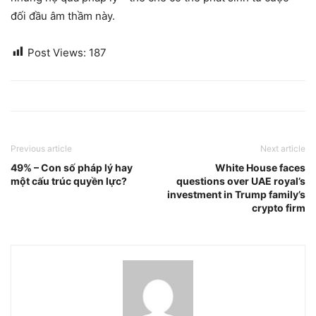
đối đầu âm thầm này.
Post Views:
187
Previous article
Next article
49% – Con số pháp lý hay
White House faces
một cấu trúc quyền lực?
questions over UAE royal’s
investment in Trump family’s
crypto firm