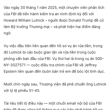
Vào ngày 30 tháng 1 năm 2025, một chuyên viên phân tích
của FBI đã tiến hành kiểm tra an ninh định kỳ đối với
Howard William Lutnick – người được Donald Trump đề cử
làm Bộ trưởng Thương mại – và phát hiện hai điểm đáng
ngờ.
Vụ việc đầu tiên liên quan đến hồ sơ vụ án rửa tiền, trong
đó Lutnick bị cáo buộc gian lận và rửa tiền trong cuộc
phỏng vấn ban đầu của FBI. Vụ thứ hai là trong vụ án 50D-
NY-3027571 — cuộc điều tra chính của FBI về Jeffrey
Epstein liên quan đến buôn bán trẻ em để bóc lột tình dục.
Mười chín ngày sau, Thượng viện đã phê chuẩn ông Lutnick
với tỷ lệ phiếu 51-45.
Tài liệu tiết lộ điều này — một chuỗi email nội bộ của FBI
hiện đã được công bố thông qua các bản phát hành hồ sơ