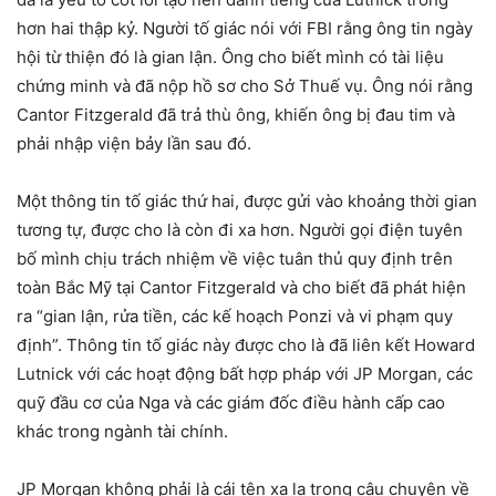
hơn hai thập kỷ. Người tố giác nói với FBI rằng ông tin ngày
hội từ thiện đó là gian lận. Ông cho biết mình có tài liệu
chứng minh và đã nộp hồ sơ cho Sở Thuế vụ. Ông nói rằng
Cantor Fitzgerald đã trả thù ông, khiến ông bị đau tim và
phải nhập viện bảy lần sau đó.
Một thông tin tố giác thứ hai, được gửi vào khoảng thời gian
tương tự, được cho là còn đi xa hơn. Người gọi điện tuyên
bố mình chịu trách nhiệm về việc tuân thủ quy định trên
toàn Bắc Mỹ tại Cantor Fitzgerald và cho biết đã phát hiện
ra “gian lận, rửa tiền, các kế hoạch Ponzi và vi phạm quy
định”. Thông tin tố giác này được cho là đã liên kết Howard
Lutnick với các hoạt động bất hợp pháp với JP Morgan, các
quỹ đầu cơ của Nga và các giám đốc điều hành cấp cao
khác trong ngành tài chính.
JP Morgan không phải là cái tên xa lạ trong câu chuyện về