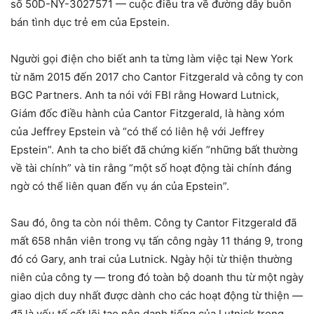
số 50D-NY-3027571 — cuộc điều tra về đường dây buôn
bán tình dục trẻ em của Epstein.
Người gọi điện cho biết anh ta từng làm việc tại New York
từ năm 2015 đến 2017 cho Cantor Fitzgerald và công ty con
BGC Partners. Anh ta nói với FBI rằng Howard Lutnick,
Giám đốc điều hành của Cantor Fitzgerald, là hàng xóm
của Jeffrey Epstein và “có thể có liên hệ với Jeffrey
Epstein”. Anh ta cho biết đã chứng kiến ​​”những bất thường
về tài chính” và tin rằng “một số hoạt động tài chính đáng
ngờ có thể liên quan đến vụ án của Epstein”.
Sau đó, ông ta còn nói thêm. Công ty Cantor Fitzgerald đã
mất 658 nhân viên trong vụ tấn công ngày 11 tháng 9, trong
đó có Gary, anh trai của Lutnick. Ngày hội từ thiện thường
niên của công ty — trong đó toàn bộ doanh thu từ một ngày
giao dịch duy nhất được dành cho các hoạt động từ thiện —
đã là yếu tố cốt lõi tạo nên danh tiếng của Lutnick trong