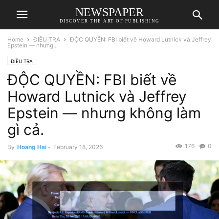
NEWSPAPER
DISCOVER THE ART OF PUBLISHING
Home
ĐIỀU TRA
ĐỘC QUYỀN: FBI biết về Howard Lutnick và Jeffrey
Epstein — nhưng...
ĐIỀU TRA
ĐỘC QUYỀN: FBI biết về
Howard Lutnick và Jeffrey
Epstein — nhưng không làm
gì cả.
176
0
By
Hoang Hai
-
February 18, 2026