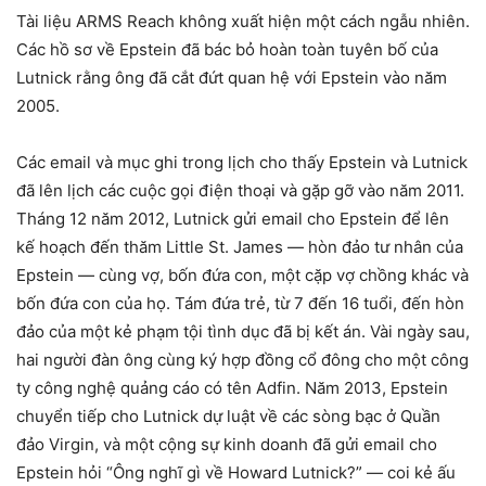
Tài liệu ARMS Reach không xuất hiện một cách ngẫu nhiên.
Các hồ sơ về Epstein đã bác bỏ hoàn toàn tuyên bố của
Lutnick rằng ông đã cắt đứt quan hệ với Epstein vào năm
2005.
Các email và mục ghi trong lịch cho thấy Epstein và Lutnick
đã lên lịch các cuộc gọi điện thoại và gặp gỡ vào năm 2011.
Tháng 12 năm 2012, Lutnick gửi email cho Epstein để lên
kế hoạch đến thăm Little St. James — hòn đảo tư nhân của
Epstein — cùng vợ, bốn đứa con, một cặp vợ chồng khác và
bốn đứa con của họ. Tám đứa trẻ, từ 7 đến 16 tuổi, đến hòn
đảo của một kẻ phạm tội tình dục đã bị kết án. Vài ngày sau,
hai người đàn ông cùng ký hợp đồng cổ đông cho một công
ty công nghệ quảng cáo có tên Adfin. Năm 2013, Epstein
chuyển tiếp cho Lutnick dự luật về các sòng bạc ở Quần
đảo Virgin, và một cộng sự kinh doanh đã gửi email cho
Epstein hỏi “Ông nghĩ gì về Howard Lutnick?” — coi kẻ ấu