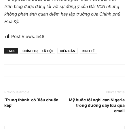
trên blog được đăng tải với sự đồng ý của Ðài VOA nhưng
không phản ánh quan điểm hay lập trường của Chính phủ
Hoa Kỳ.
Post Views:
548
TAGS
CHÍNH TRỊ - XÃ HỘI
DIỄN ĐÀN
KINH TẾ
Previous article
Next article
‘Trung thành’ có ‘tiêu chuẩn
Mỹ buộc tội nghi can Nigeria
kép’
trong đường dây lừa qua
email