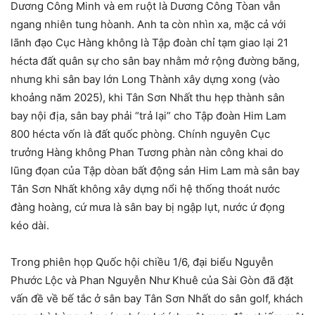
Dương Công Minh và em ruột là Dương Công Tòan vẫn
ngang nhiên tung hòanh. Anh ta còn nhìn xa, mặc cả với
lãnh đạo Cục Hàng không là Tập đoàn chỉ tạm giao lại 21
hécta đất quân sự cho sân bay nhằm mở rộng đường băng,
nhưng khi sân bay lớn Long Thành xây dựng xong (vào
khoảng năm 2025), khi Tân Sơn Nhất thu hẹp thành sân
bay nội địa, sân bay phải “trả lại” cho Tập đoàn Him Lam
800 hécta vốn là đất quốc phòng. Chính nguyên Cục
trưởng Hàng không Phan Tương phàn nàn công khai do
lũng đọan của Tập dòan bất động sản Him Lam mà sân bay
Tân Sơn Nhất không xây dựng nổi hệ thống thoát nước
đàng hoàng, cứ mưa là sân bay bị ngập lụt, nước ứ đọng
kéo dài.
Trong phiên họp Quốc hội chiều 1/6, đại biểu Nguyễn
Phước Lộc và Phan Nguyễn Như Khuê của Sài Gòn đã đặt
vấn đề về bế tắc ở sân bay Tân Sơn Nhất do sân golf, khách