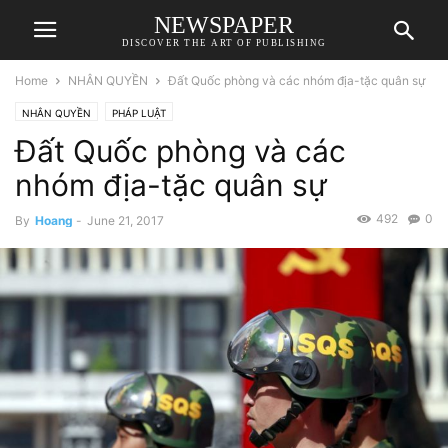
NEWSPAPER
DISCOVER THE ART OF PUBLISHING
Home
NHÂN QUYỀN
Đất Quốc phòng và các nhóm địa-tặc quân sự
NHÂN QUYỀN
PHÁP LUẬT
Đất Quốc phòng và các
nhóm địa-tặc quân sự
492
0
By
Hoang
-
June 21, 2017