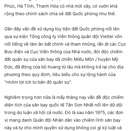
Phúc, Hà Tĩnh, Thanh Hóa có nhà mới xây, có vườn khá
rộng theo chính sách chia sẻ đất Quốc phòng như thế.
Gần đây vấn đề xử dụng tùy tiện đất Quốc phòng nổi lên
qua sự kiện Tổng công ty Viễn thông quân đội Viettel vốn
nổi tiếng về làm ăn bất chính và tham nhũng, lấn át các Cục
Bưu điện và Cục Viễn thông của Nhà nước, đòi độc chiếm
đất quân sự của sân bay dã chiến Miếu Môn / huyện Mỹ
Đức, đã đóng cửa bỏ hoang từ lâu mà không trả lại cho địa
phương theo quy định, tiêu biểu cho sự lộng hành của
“nhóm lợi ích tư bản đỏ quân sự”.
Nghiêm trọng hơn nữa là mấy tháng nay vấn đề độc chiếm
diện tích của sân bay quốc tế Tân Sơn Nhất nổi lên dữ dội
trong dư luận xã hội cả nước. Đó là sau năm 1975, các đơn
vị mang danh Quân đội Nhân dân vào chiếm lĩnh sân bay
này và tự cho mình quyền xử dụng không coi gì kỷ luật và