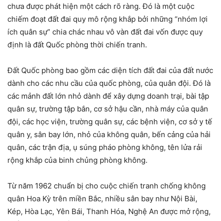
chưa được phát hiện một cách rõ ràng. Đó là một cuộc
chiếm đoạt đất đai quy mô rộng khắp bởi những “nhóm lợi
ích quân sự” chia chác nhau vô vàn đất đai vốn được quy
định là đất Quốc phòng thời chiến tranh.
Đất Quốc phòng bao gồm các diện tích đất đai của đất nước
dành cho các nhu cầu của quốc phòng, của quân đội. Đó là
các mảnh đất lớn nhỏ dành để xây dựng doanh trại, bài tập
quân sự, trường tập bắn, cơ sở hậu cần, nhà máy của quân
đội, các học viện, trường quân sự, các bệnh viện, cơ sở y tế
quân y, sân bay lớn, nhỏ của không quân, bến cảng của hải
quân, các trận địa, ụ súng pháo phòng không, tên lửa rải
rộng khắp của binh chủng phòng không.
Từ năm 1962 chuẩn bị cho cuộc chiến tranh chống không
quân Hoa Kỳ trên miền Bắc, nhiều sân bay như Nội Bài,
Kép, Hòa Lạc, Yên Bái, Thanh Hóa, Nghệ An được mở rộng,