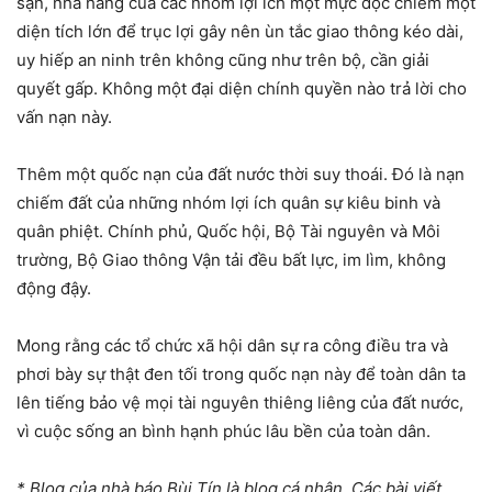
sạn, nhà hàng của các nhóm lợi ích một mực độc chiếm một
diện tích lớn để trục lợi gây nên ùn tắc giao thông kéo dài,
uy hiếp an ninh trên không cũng như trên bộ, cần giải
quyết gấp. Không một đại diện chính quyền nào trả lời cho
vấn nạn này.
Thêm một quốc nạn của đất nước thời suy thoái. Đó là nạn
chiếm đất của những nhóm lợi ích quân sự kiêu binh và
quân phiệt. Chính phủ, Quốc hội, Bộ Tài nguyên và Môi
trường, Bộ Giao thông Vận tải đều bất lực, im lìm, không
động đậy.
Mong rằng các tổ chức xã hội dân sự ra công điều tra và
phơi bày sự thật đen tối trong quốc nạn này để toàn dân ta
lên tiếng bảo vệ mọi tài nguyên thiêng liêng của đất nước,
vì cuộc sống an bình hạnh phúc lâu bền của toàn dân.
* Blog của nhà báo Bùi Tín là blog cá nhân. Các bài viết