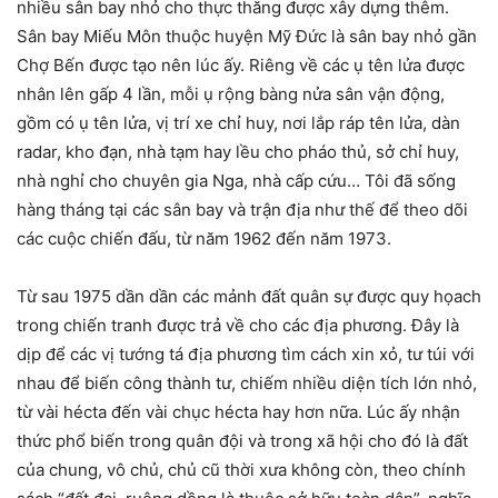
nhiều sân bay nhỏ cho thực thăng được xây dựng thêm.
Sân bay Miếu Môn thuộc huyện Mỹ Đức là sân bay nhỏ gần
Chợ Bến được tạo nên lúc ấy. Riêng về các ụ tên lửa được
nhân lên gấp 4 lần, mỗi ụ rộng bàng nửa sân vận động,
gồm có ụ tên lửa, vị trí xe chỉ huy, nơi lắp ráp tên lửa, dàn
radar, kho đạn, nhà tạm hay lều cho pháo thủ, sở chỉ huy,
nhà nghỉ cho chuyên gia Nga, nhà cấp cứu… Tôi đã sống
hàng tháng tại các sân bay và trận địa như thế để theo dõi
các cuộc chiến đấu, từ năm 1962 đến năm 1973.
Từ sau 1975 dần dần các mảnh đất quân sự được quy họach
trong chiến tranh được trả về cho các địa phương. Đây là
dịp để các vị tướng tá địa phương tìm cách xin xỏ, tư túi với
nhau để biến công thành tư, chiếm nhiều diện tích lớn nhỏ,
từ vài hécta đến vài chục hécta hay hơn nữa. Lúc ấy nhận
thức phổ biến trong quân đội và trong xã hội cho đó là đất
của chung, vô chủ, chủ cũ thời xưa không còn, theo chính