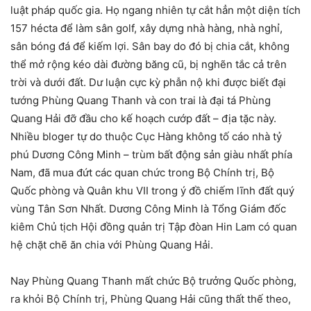
luật pháp quốc gia. Họ ngang nhiên tự cắt hẳn một diện tích
157 hécta để làm sân golf, xây dựng nhà hàng, nhà nghỉ,
sân bóng đá để kiếm lợi. Sân bay do đó bị chia cắt, không
thể mở rộng kéo dài đường băng cũ, bị nghẽn tắc cả trên
trời và dưới đất. Dư luận cực kỳ phẫn nộ khi được biết đại
tướng Phùng Quang Thanh và con trai là đại tá Phùng
Quang Hải đỡ đầu cho kế hoạch cướp đất – địa tặc này.
Nhiều bloger tự do thuộc Cục Hàng không tố cáo nhà tỷ
phú Dương Công Minh – trùm bất động sản giàu nhất phía
Nam, đã mua đứt các quan chức trong Bộ Chính trị, Bộ
Quốc phòng và Quân khu VII trong ý đồ chiếm lĩnh đất quý
vùng Tân Sơn Nhất. Dương Công Minh là Tổng Giám đốc
kiêm Chủ tịch Hội đồng quản trị Tập đòan Hin Lam có quan
hệ chặt chẽ ăn chia với Phùng Quang Hải.
Nay Phùng Quang Thanh mất chức Bộ trưởng Quốc phòng,
ra khỏi Bộ Chính trị, Phùng Quang Hải cũng thất thế theo,