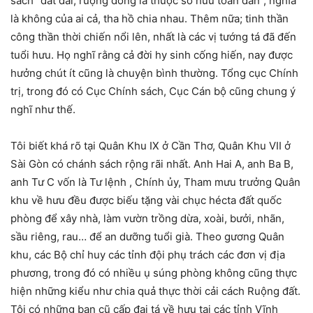
sách “đất đai, ruộng dồng là thuộc sở hữu toàn dân”, nghĩa
là không của ai cả, tha hồ chia nhau. Thêm nữa; tinh thần
công thần thời chiến nổi lên, nhất là các vị tướng tá đã đến
tuổi hưu. Họ nghĩ rằng cả đời hy sinh cống hiến, nay được
hưởng chút ít cũng là chuyện bình thường. Tổng cục Chính
trị, trong đó có Cục Chính sách, Cục Cán bộ cũng chung ý
nghĩ như thế.
Tôi biết khá rõ tại Quân Khu IX ở Cần Thơ, Quân Khu VII ở
Sài Gòn có chánh sách rộng rãi nhất. Anh Hai A, anh Ba B,
anh Tư C vốn là Tư lệnh , Chính ủy, Tham mưu trưởng Quân
khu về hưu đều được biếu tặng vài chục hécta đất quốc
phòng để xây nhà, làm vườn trồng dừa, xoài, bưởi, nhãn,
sầu riêng, rau… để an dưỡng tuổi già. Theo gương Quân
khu, các Bộ chỉ huy các tỉnh đội phụ trách các đơn vị địa
phương, trong đó có nhiều ụ súng phòng không cũng thực
hiện những kiểu như chia quả thực thời cải cách Ruộng đất.
Tôi có những bạn cũ cấp đại tá về hưu tại các tỉnh Vĩnh