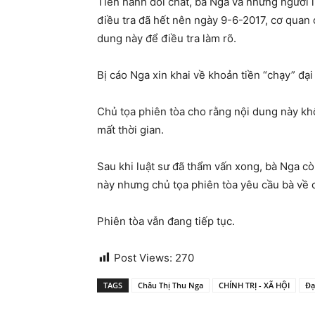
Tiến hành đối chất, bà Nga và những người l
điều tra đã hết nên ngày 9-6-2017, cơ quan 
dung này để điều tra làm rõ.
Bị cáo Nga xin khai về khoản tiền “chạy” đạ
Chủ tọa phiên tòa cho rằng nội dung này kh
mất thời gian.
Sau khi luật sư đã thẩm vấn xong, bà Nga cò
này nhưng chủ tọa phiên tòa yêu cầu bà về 
Phiên tòa vẫn đang tiếp tục.
Post Views:
270
TAGS
Châu Thị Thu Nga
CHÍNH TRỊ - XÃ HỘI
Đạ