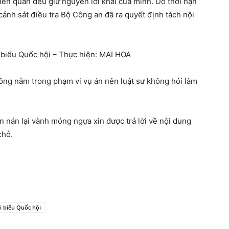
iên quan đều giữ nguyên lời khai của mình. Do thời hạn
cảnh sát điều tra Bộ Công an đã ra quyết định tách nội
i biểu Quốc hội – Thực hiện: MAI HOA
ông nằm trong phạm vi vụ án nên luật sư không hỏi làm
n nán lại vành móng ngựa xin được trả lời về nội dung
chỗ.
i biểu Quốc hội