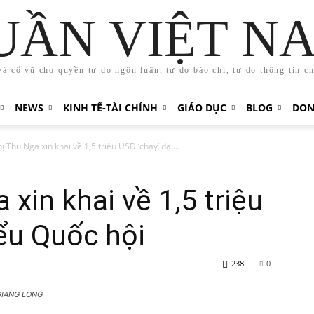
UẦN VIỆT N
và cổ vũ cho quyền tự do ngôn luận, tự do báo chí, tự do thông tin c
NEWS
KINH TẾ-TÀI CHÍNH
GIÁO DỤC
BLOG
DON
 Thu Nga xin khai về 1,5 triệu USD ‘chạy’ đại...
xin khai về 1,5 triệu
iểu Quốc hội
238
0
: GIANG LONG