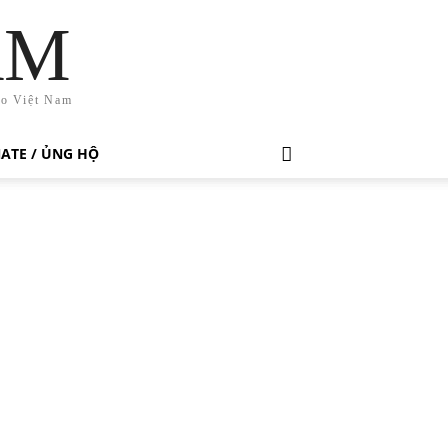
AM
ho Việt Nam
ATE / ỦNG HỘ