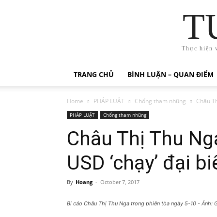
T
Thực hiện 
TRANG CHỦ
BÌNH LUẬN – QUAN ĐIỂM
Home
PHÁP LUẬT
Chống tham nhũng
Châu Thị
PHÁP LUẬT
Chống tham nhũng
Châu Thị Thu Nga 
USD ‘chạy’ đại b
By
Hoang
-
October 7, 2017
Bi cáo Châu Thị Thu Nga trong phiên tòa ngày 5-10 - Ảnh