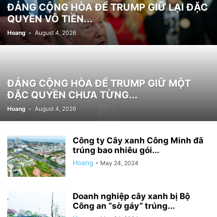
ĐẢNG CỘNG HÒA ĐỂ TRUMP GIỮ LẠI ĐẶC
QUYỀN VÔ TIỀN...
Hoang
-
August 4, 2026
ĐẢNG CỘNG HÒA ĐỂ TRUMP GIỮ MỘT
ĐẶC QUYỀN CHƯA TỪNG...
Hoang
-
August 4, 2026
Công ty Cây xanh Công Minh đã
trúng bao nhiêu gói...
Hoang
-
May 24, 2024
Doanh nghiệp cây xanh bị Bộ
Công an “sờ gáy” trúng...