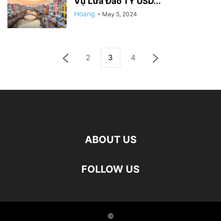
Vụ Lừa Đảo TỶ USD...
Hoang
-
May 5, 2024
2
3
4
ABOUT US
FOLLOW US
©