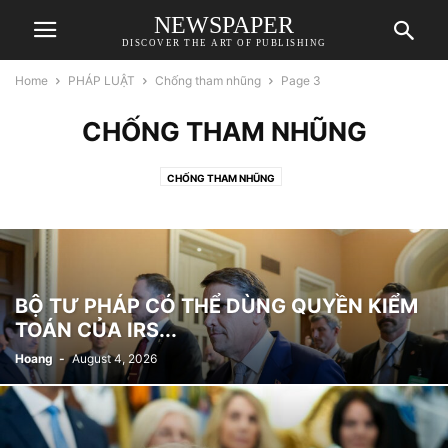
NEWSPAPER
DISCOVER THE ART OF PUBLISHING
Home
PHÁP LUẬT
Chống tham nhũng
Page 3
CHỐNG THAM NHŨNG
CHỐNG THAM NHŨNG
BỘ TƯ PHÁP CÓ THỂ DÙNG QUYỀN KIỂM
TOÁN CỦA IRS...
Hoang
-
August 4, 2026