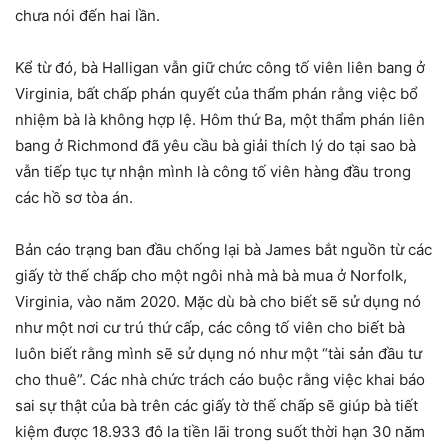
chưa nói đến hai lần.
Kể từ đó, bà Halligan vẫn giữ chức công tố viên liên bang ở
Virginia, bất chấp phán quyết của thẩm phán rằng việc bổ
nhiệm bà là không hợp lệ. Hôm thứ Ba, một thẩm phán liên
bang ở Richmond đã yêu cầu bà giải thích lý do tại sao bà
vẫn tiếp tục tự nhận mình là công tố viên hàng đầu trong
các hồ sơ tòa án.
Bản cáo trạng ban đầu chống lại bà James bắt nguồn từ các
giấy tờ thế chấp cho một ngôi nhà mà bà mua ở Norfolk,
Virginia, vào năm 2020. Mặc dù bà cho biết sẽ sử dụng nó
như một nơi cư trú thứ cấp, các công tố viên cho biết bà
luôn biết rằng mình sẽ sử dụng nó như một “tài sản đầu tư
cho thuê”. Các nhà chức trách cáo buộc rằng việc khai báo
sai sự thật của bà trên các giấy tờ thế chấp sẽ giúp bà tiết
kiệm được 18.933 đô la tiền lãi trong suốt thời hạn 30 năm