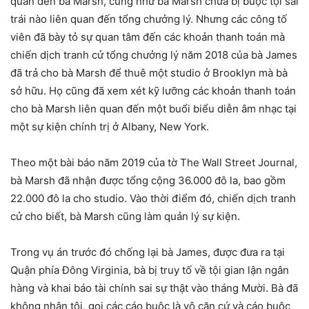
quan đến bà Marsh, cũng như bà Marsh chưa bị buộc tội sai
trái nào liên quan đến tổng chưởng lý. Nhưng các công tố
viên đã bày tỏ sự quan tâm đến các khoản thanh toán mà
chiến dịch tranh cử tổng chưởng lý năm 2018 của bà James
đã trả cho bà Marsh để thuê một studio ở Brooklyn mà bà
sở hữu. Họ cũng đã xem xét kỹ lưỡng các khoản thanh toán
cho bà Marsh liên quan đến một buổi biểu diễn âm nhạc tại
một sự kiện chính trị ở Albany, New York.
Theo một bài báo năm 2019 của tờ The Wall Street Journal,
bà Marsh đã nhận được tổng cộng 36.000 đô la, bao gồm
22.000 đô la cho studio. Vào thời điểm đó, chiến dịch tranh
cử cho biết, bà Marsh cũng làm quản lý sự kiện.
Trong vụ án trước đó chống lại bà James, được đưa ra tại
Quận phía Đông Virginia, bà bị truy tố về tội gian lận ngân
hàng và khai báo tài chính sai sự thật vào tháng Mười. Bà đã
không nhận tội, gọi các cáo buộc là vô căn cứ và cáo buộc