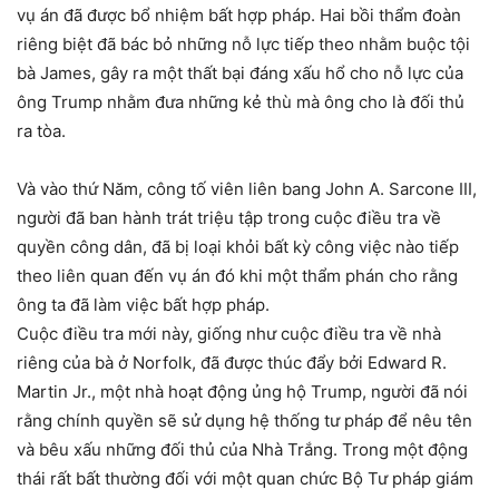
vụ án đã được bổ nhiệm bất hợp pháp. Hai bồi thẩm đoàn
riêng biệt đã bác bỏ những nỗ lực tiếp theo nhằm buộc tội
bà James, gây ra một thất bại đáng xấu hổ cho nỗ lực của
ông Trump nhằm đưa những kẻ thù mà ông cho là đối thủ
ra tòa.
Và vào thứ Năm, công tố viên liên bang John A. Sarcone III,
người đã ban hành trát triệu tập trong cuộc điều tra về
quyền công dân, đã bị loại khỏi bất kỳ công việc nào tiếp
theo liên quan đến vụ án đó khi một thẩm phán cho rằng
ông ta đã làm việc bất hợp pháp.
Cuộc điều tra mới này, giống như cuộc điều tra về nhà
riêng của bà ở Norfolk, đã được thúc đẩy bởi Edward R.
Martin Jr., một nhà hoạt động ủng hộ Trump, người đã nói
rằng chính quyền sẽ sử dụng hệ thống tư pháp để nêu tên
và bêu xấu những đối thủ của Nhà Trắng. Trong một động
thái rất bất thường đối với một quan chức Bộ Tư pháp giám