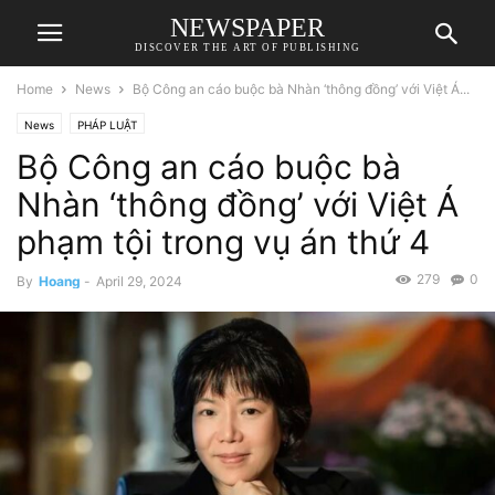
NEWSPAPER
DISCOVER THE ART OF PUBLISHING
Home
News
Bộ Công an cáo buộc bà Nhàn ‘thông đồng’ với Việt Á...
News
PHÁP LUẬT
Bộ Công an cáo buộc bà
Nhàn ‘thông đồng’ với Việt Á
phạm tội trong vụ án thứ 4
279
0
By
Hoang
-
April 29, 2024