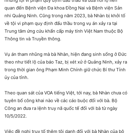
những tội vi phạm quy định đấu thầu và đưa hối lộ liên
quan đến Bệnh viện Đa khoa Đồng Nai và Bệnh viện Sản
nhi Quảng Ninh. Cũng trong năm 2023, bà Nhàn bị khởi tố
về tội vi phạm quy định đấu thầu trong vụ án xảy ra tại
Trung tâm ứng cứu khẩn cấp máy tính Việt Nam thuộc Bộ
Thông tin và Truyền thông.
Vụ án tham nhũng mà bà Nhàn, hiện đang sinh sống ở Đức
theo như tiết lộ của báo Taz, bị xét xử ở Quảng Ninh, xảy ra
trong thời gian ông Phạm Minh Chính giữ chức Bí thư Tỉnh
ủy của tỉnh.
Theo quan sát của VOA tiếng Việt, tới nay, bà Nhàn chưa có
tuyên bố công khai nào về các cáo buộc đối với bà. Bộ
Công an đưa ra lệnh truy nã quốc tế đối với bà từ ngày
10/5/2022.
Việc đề nghị truy tố thêm tội danh đối với bà Nhàn của bộ