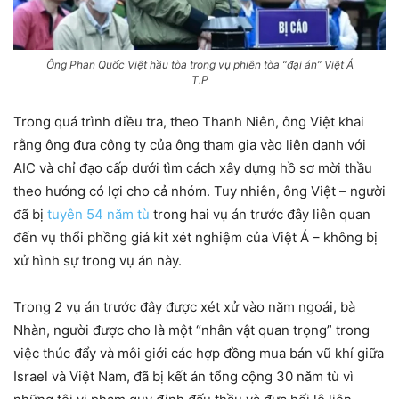
Ông Phan Quốc Việt hầu tòa trong vụ phiên tòa “đại án” Việt Á
T.P
Trong quá trình điều tra, theo Thanh Niên, ông Việt khai
rằng ông đưa công ty của ông tham gia vào liên danh với
AIC và chỉ đạo cấp dưới tìm cách xây dựng hồ sơ mời thầu
theo hướng có lợi cho cả nhóm. Tuy nhiên, ông Việt – người
đã bị
tuyên 54 năm tù
trong hai vụ án trước đây liên quan
đến vụ thổi phồng giá kit xét nghiệm của Việt Á – không bị
xử hình sự trong vụ án này.
Trong 2 vụ án trước đây được xét xử vào năm ngoái, bà
Nhàn, người được cho là một “nhân vật quan trọng” trong
việc thúc đẩy và môi giới các hợp đồng mua bán vũ khí giữa
Israel và Việt Nam, đã bị kết án tổng cộng 30 năm tù vì