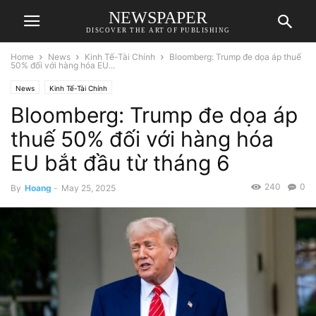
NEWSPAPER
DISCOVER THE ART OF PUBLISHING
Home
News
Kinh Tế-Tài Chính
Bloomberg: Trump đe dọa áp thuế
50% đối với hàng hóa EU...
News
Kinh Tế-Tài Chính
Bloomberg: Trump đe dọa áp
thuế 50% đối với hàng hóa
EU bắt đầu từ tháng 6
240
0
By
Hoang
-
May 25, 2025