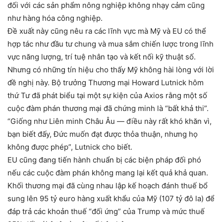
đối với các sản phẩm nông nghiệp không nhạy cảm cũng
như hàng hóa công nghiệp.
Đề xuất này cũng nêu ra các lĩnh vực mà Mỹ và EU có thể
hợp tác như đầu tư chung và mua sắm chiến lược trong lĩnh
vực năng lượng, trí tuệ nhân tạo và kết nối kỹ thuật số.
Nhưng có những tín hiệu cho thấy Mỹ không hài lòng với lời
đề nghị này. Bộ trưởng Thương mại Howard Lutnick hôm
thứ Tư đã phát biểu tại một sự kiện của Axios rằng một số
cuộc đàm phán thương mại đã chứng minh là “bất khả thi”.
“Giống như Liên minh Châu Âu — điều này rất khó khăn vì,
bạn biết đấy, Đức muốn đạt được thỏa thuận, nhưng họ
không được phép”, Lutnick cho biết.
EU cũng đang tiến hành chuẩn bị các biện pháp đối phó
nếu các cuộc đàm phán không mang lại kết quả khả quan.
Khối thương mại đã cùng nhau lập kế hoạch đánh thuế bổ
sung lên 95 tỷ euro hàng xuất khẩu của Mỹ (107 tỷ đô la) để
đáp trả các khoản thuế “đối ứng” của Trump và mức thuế