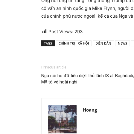
Ông nói ông tin rằng Tổng thống Trump đã t
cố vấn an ninh quốc gia Mike Flynn, người đ
của chính phủ nước ngoài, kể cả của Nga và
Post Views:
293
TAGS
CHÍNH TRỊ - XÃ HỘI
DIỄN ĐÀN
NEWS
Previous article
Nga nói họ đã tiêu diệt thủ lãnh IS al-Baghdadi,
Mỹ tỏ vẻ hoài nghi
Hoang