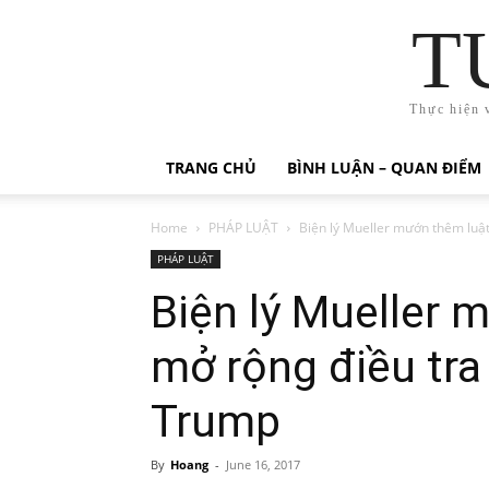
T
Thực hiện 
TRANG CHỦ
BÌNH LUẬN – QUAN ĐIỂM
Home
PHÁP LUẬT
Biện lý Mueller mướn thêm luật 
PHÁP LUẬT
Biện lý Mueller 
mở rộng điều tra 
Trump
By
Hoang
-
June 16, 2017