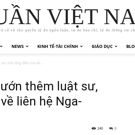
UẦN VIỆT N
và cổ vũ cho quyền tự do ngôn luận, tự do báo chí, tự do thông tin c
NEWS
KINH TẾ-TÀI CHÍNH
GIÁO DỤC
BLO
sư, mở rộng điều tra về...
mướn thêm luật sư,
về liên hệ Nga-
240
0