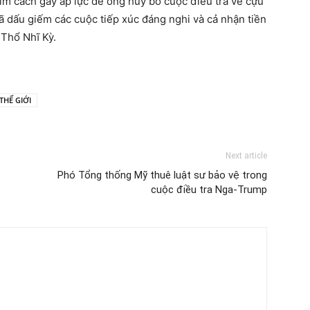
ìm cách gây áp lực để ông hủy bỏ cuộc điều tra về cựu
ã dấu giếm các cuộc tiếp xúc đáng nghi và cả nhận tiền
 Thổ Nhĩ Kỳ.
THẾ GIỚI
Next article
Phó Tổng thống Mỹ thuê luật sư bảo vệ trong
cuộc điều tra Nga-Trump