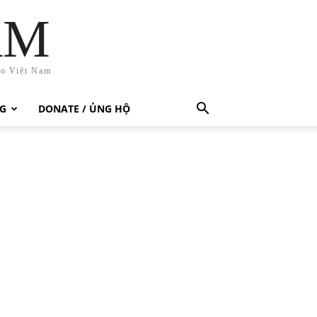
AM
ho Việt Nam
G
DONATE / ỦNG HỘ