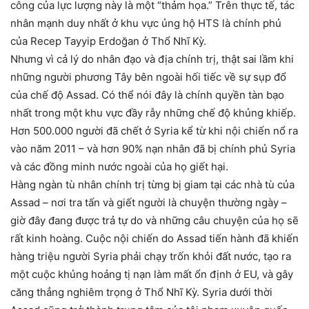
công của lực lượng này là một “thảm họa.” Trên thực tế, tác
nhân mạnh duy nhất ở khu vực ủng hộ HTS là chính phủ
của Recep Tayyip Erdoğan ở Thổ Nhĩ Kỳ.
Nhưng vì cả lý do nhân đạo và địa chính trị, thật sai lầm khi
những người phương Tây bên ngoài hối tiếc về sự sụp đổ
của chế độ Assad. Có thể nói đây là chính quyền tàn bạo
nhất trong một khu vực đầy rẫy những chế độ khủng khiếp.
Hơn 500.000 người đã chết ở Syria kể từ khi nội chiến nổ ra
vào năm 2011 – và hơn 90% nạn nhân đã bị chính phủ Syria
và các đồng minh nước ngoài của họ giết hại.
Hàng ngàn tù nhân chính trị từng bị giam tại các nhà tù của
Assad – nơi tra tấn và giết người là chuyện thường ngày –
giờ đây đang được trả tự do và những câu chuyện của họ sẽ
rất kinh hoàng. Cuộc nội chiến do Assad tiến hành đã khiến
hàng triệu người Syria phải chạy trốn khỏi đất nước, tạo ra
một cuộc khủng hoảng tị nạn làm mất ổn định ở EU, và gây
căng thẳng nghiêm trọng ở Thổ Nhĩ Kỳ. Syria dưới thời