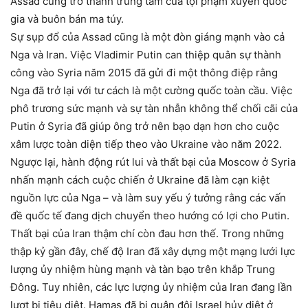
Assad cũng trở thành trung tâm của tội phạm xuyên quốc
gia và buôn bán ma túy.
Sự sụp đổ của Assad cũng là một đòn giáng mạnh vào cả
Nga và Iran. Việc Vladimir Putin can thiệp quân sự thành
công vào Syria năm 2015 đã gửi đi một thông điệp rằng
Nga đã trở lại với tư cách là một cường quốc toàn cầu. Việc
phô trương sức mạnh và sự tàn nhẫn không thể chối cãi của
Putin ở Syria đã giúp ông trở nên bạo dạn hơn cho cuộc
xâm lược toàn diện tiếp theo vào Ukraine vào năm 2022.
Ngược lại, hành động rút lui và thất bại của Moscow ở Syria
nhấn mạnh cách cuộc chiến ở Ukraine đã làm cạn kiệt
nguồn lực của Nga – và làm suy yếu ý tưởng rằng các vấn
đề quốc tế đang dịch chuyển theo hướng có lợi cho Putin.
Thất bại của Iran thậm chí còn đau hơn thế. Trong những
thập kỷ gần đây, chế độ Iran đã xây dựng một mạng lưới lực
lượng ủy nhiệm hùng mạnh và tàn bạo trên khắp Trung
Đông. Tuy nhiên, các lực lượng ủy nhiệm của Iran đang lần
lượt bị tiêu diệt. Hamas đã bị quân đội Israel hủy diệt ở