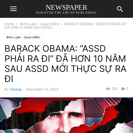
NEWSPAPER
DISCOVER THE ART OF PUBLISHING
Home
Bình Luận - Quan Điểm
BARACK OBAMA: “ASSD PHẢI RA ĐI”
ĐÃ HƠN 10 NĂM SAU ASSD...
Bình Luận - Quan Điểm
BARACK OBAMA: “ASSD
PHẢI RA ĐI” ĐÃ HƠN 10 NĂM
SAU ASSD MỚI THỰC SỰ RA
ĐI
250
0
By
Hoang
-
December 13, 2024