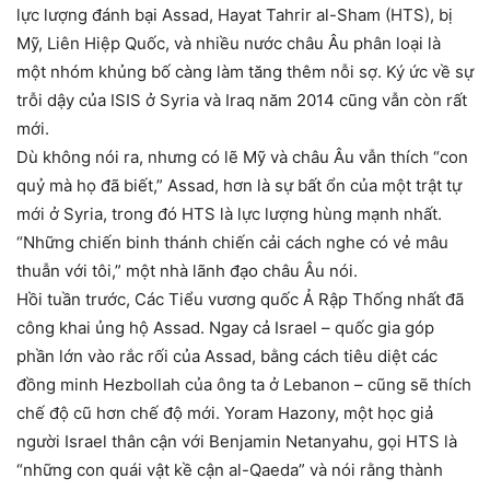
lực lượng đánh bại Assad, Hayat Tahrir al-Sham (HTS), bị
Mỹ, Liên Hiệp Quốc, và nhiều nước châu Âu phân loại là
một nhóm khủng bố càng làm tăng thêm nỗi sợ. Ký ức về sự
trỗi dậy của ISIS ở Syria và Iraq năm 2014 cũng vẫn còn rất
mới.
Dù không nói ra, nhưng có lẽ Mỹ và châu Âu vẫn thích “con
quỷ mà họ đã biết,” Assad, hơn là sự bất ổn của một trật tự
mới ở Syria, trong đó HTS là lực lượng hùng mạnh nhất.
“Những chiến binh thánh chiến cải cách nghe có vẻ mâu
thuẫn với tôi,” một nhà lãnh đạo châu Âu nói.
Hồi tuần trước, Các Tiểu vương quốc Ả Rập Thống nhất đã
công khai ủng hộ Assad. Ngay cả Israel – quốc gia góp
phần lớn vào rắc rối của Assad, bằng cách tiêu diệt các
đồng minh Hezbollah của ông ta ở Lebanon – cũng sẽ thích
chế độ cũ hơn chế độ mới. Yoram Hazony, một học giả
người Israel thân cận với Benjamin Netanyahu, gọi HTS là
“những con quái vật kề cận al-Qaeda” và nói rằng thành