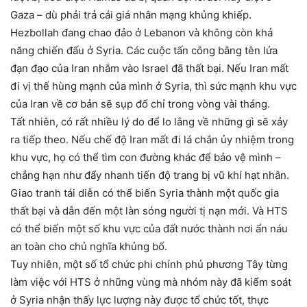
Gaza – dù phải trả cái giá nhân mạng khủng khiếp.
Hezbollah đang chao đảo ở Lebanon và không còn khả
năng chiến đấu ở Syria. Các cuộc tấn công bằng tên lửa
đạn đạo của Iran nhắm vào Israel đã thất bại. Nếu Iran mất
đi vị thế hùng mạnh của mình ở Syria, thì sức mạnh khu vực
của Iran về cơ bản sẽ sụp đổ chỉ trong vòng vài tháng.
Tất nhiên, có rất nhiều lý do để lo lắng về những gì sẽ xảy
ra tiếp theo. Nếu chế độ Iran mất đi lá chắn ủy nhiệm trong
khu vực, họ có thể tìm con đường khác để bảo vệ mình –
chẳng hạn như đẩy nhanh tiến độ trang bị vũ khí hạt nhân.
Giao tranh tái diễn có thể biến Syria thành một quốc gia
thất bại và dẫn đến một làn sóng người tị nạn mới. Và HTS
có thể biến một số khu vực của đất nước thành nơi ẩn náu
an toàn cho chủ nghĩa khủng bố.
Tuy nhiên, một số tổ chức phi chính phủ phương Tây từng
làm việc với HTS ở những vùng mà nhóm này đã kiểm soát
ở Syria nhận thấy lực lượng này được tổ chức tốt, thực