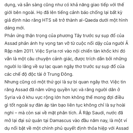
dụng, và sẵn sàng cũng như có khả năng giao tiếp với thế
giới bên ngoài. Họ đã lên tiếng cảnh báo chống lại bất kỳ
giả định nào rằng HTS sẽ trở thành al-Qaeda dưới một hình
dáng mới.
Phản ứng thận trọng của phương Tây trước sự sụp đổ của
Assad phản ánh hy vọng tan vỡ từ cuộc nổi dậy của người Ả
Rập năm 2011. Việc Syria rơi vào nội chiến tàn khốc khi đó
vẫn là một câu chuyện cảnh giác, được trích dẫn bởi những
người lo lắng về sự lạc quan ngây thơ trước sự sụp đổ của
các chế độ độc tài ở Trung Đông.
Nhưng cũng có một thứ gọi là sự bi quan ngây thơ. Việc tin
rằng Assad đã nắm vững quyền lực và rằng người dân ở
Syria và ở khu vực rộng lớn hơn không thể mong đợi điều
gì tốt ngoài sự đàn áp tàn bạo liên tục không chỉ là sự hoài
nghi – mà còn sai về mặt phân tích. Ả Rập Saudi, nước đã
mở lại đại sứ quán tại Damascus vào đầu năm nay, là một ví
dụ nổi bật về một chính phủ quyết định thỏa hiệp với Assad