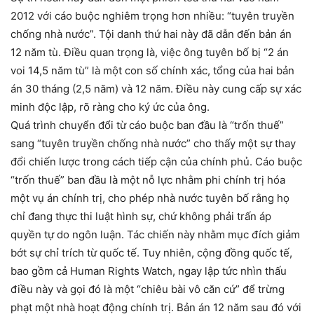
2012 với cáo buộc nghiêm trọng hơn nhiều: “tuyên truyền
chống nhà nước”. Tội danh thứ hai này đã dẫn đến bản án
12 năm tù. Điều quan trọng là, việc ông tuyên bố bị “2 án
voi 14,5 năm tù” là một con số chính xác, tổng của hai bản
án 30 tháng (2,5 năm) và 12 năm. Điều này cung cấp sự xác
minh độc lập, rõ ràng cho ký ức của ông.
Quá trình chuyển đổi từ cáo buộc ban đầu là “trốn thuế”
sang “tuyên truyền chống nhà nước” cho thấy một sự thay
đổi chiến lược trong cách tiếp cận của chính phủ. Cáo buộc
“trốn thuế” ban đầu là một nỗ lực nhằm phi chính trị hóa
một vụ án chính trị, cho phép nhà nước tuyên bố rằng họ
chỉ đang thực thi luật hình sự, chứ không phải trấn áp
quyền tự do ngôn luận. Tác chiến này nhằm mục đích giảm
bớt sự chỉ trích từ quốc tế. Tuy nhiên, cộng đồng quốc tế,
bao gồm cả Human Rights Watch, ngay lập tức nhìn thấu
điều này và gọi đó là một “chiêu bài vô căn cứ” để trừng
phạt một nhà hoạt động chính trị. Bản án 12 năm sau đó với