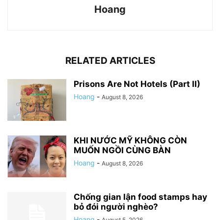
Hoang
RELATED ARTICLES
Prisons Are Not Hotels (Part II)
Hoang
-
August 8, 2026
KHI NƯỚC MỸ KHÔNG CÒN
MUỐN NGỒI CÙNG BÀN
Hoang
-
August 8, 2026
Chống gian lận food stamps hay
bỏ đói người nghèo?
Hoang
-
August 5, 2026