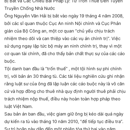
Bị Bắt và Các Chiêu Bài Pháp Lý: Từ Trốn Thuế Đến Tuyên
Truyền Chống Nhà Nước
Ông Nguyễn Văn Hải bị bắt vào ngày 19 tháng 4 năm 2008,
bởi các sĩ quan thuộc Cục An ninh Nội chính và Cục Phản
gián của Bộ Công an, một cơ quan “chủ yếu chịu trách
nhiệm theo dõi và can thiệp vào các vụ án chính trị”. Việc
sử dụng ngay lập tức bộ máy an ninh chính trị, thay vì một
cơ quan tài chính, đã cho thấy bản chất thực sự của các cáo
buộc.
Tội danh ban đầu là “trốn thuế” , một tội hình sự phi chính
trị, với bản án 30 tháng tù. Các tài liệu nghiên cứu ghi nhận
rằng luật sư của ông đã lập luận các cáo buộc này là vô căn
cứ và hợp đồng cho thuê nhà quy định người thuê phải chịu
trách nhiệm nộp thuế, điều này hoàn toàn hợp pháp theo
luật Việt Nam.
Sau bản án ban đầu, việc giam giữ ông bị kéo dài quá ngày
dự kiến ra tù vào tháng 10 năm 2010, “để tiếp tục điều tra”.
Sự trì hoãn này dẫn đến một phiên tòa thứ hai vào năm