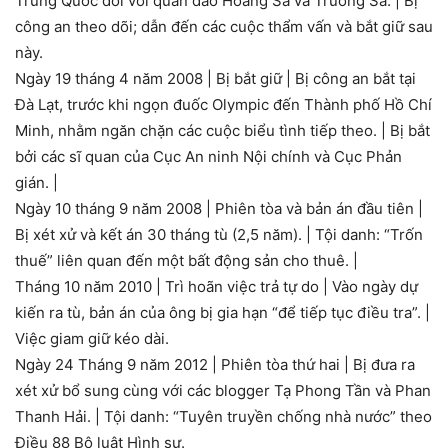
Trung Quốc đối với quần đảo Hoàng Sa và Trường Sa. | Bị
công an theo dõi; dẫn đến các cuộc thẩm vấn và bắt giữ sau
này.
Ngày 19 tháng 4 năm 2008 | Bị bắt giữ | Bị công an bắt tại
Đà Lạt, trước khi ngọn đuốc Olympic đến Thành phố Hồ Chí
Minh, nhằm ngăn chặn các cuộc biểu tình tiếp theo. | Bị bắt
bởi các sĩ quan của Cục An ninh Nội chính và Cục Phản
gián. |
Ngày 10 tháng 9 năm 2008 | Phiên tòa và bản án đầu tiên |
Bị xét xử và kết án 30 tháng tù (2,5 năm). | Tội danh: “Trốn
thuế” liên quan đến một bất động sản cho thuê. |
Tháng 10 năm 2010 | Trì hoãn việc trả tự do | Vào ngày dự
kiến ra tù, bản án của ông bị gia hạn “để tiếp tục điều tra”. |
Việc giam giữ kéo dài.
Ngày 24 Tháng 9 năm 2012 | Phiên tòa thứ hai | Bị đưa ra
xét xử bổ sung cùng với các blogger Tạ Phong Tần và Phan
Thanh Hải. | Tội danh: “Tuyên truyền chống nhà nước” theo
Điều 88 Bộ luật Hình sự.