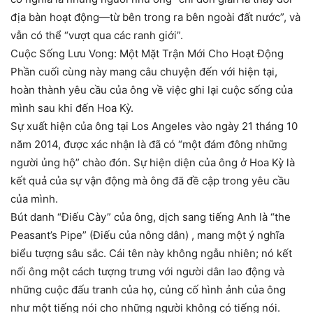
địa bàn hoạt động—từ bên trong ra bên ngoài đất nước”, và
vẫn có thể “vượt qua các ranh giới”.
Cuộc Sống Lưu Vong: Một Mặt Trận Mới Cho Hoạt Động
Phần cuối cùng này mang câu chuyện đến với hiện tại,
hoàn thành yêu cầu của ông về việc ghi lại cuộc sống của
mình sau khi đến Hoa Kỳ.
Sự xuất hiện của ông tại Los Angeles vào ngày 21 tháng 10
năm 2014, được xác nhận là đã có “một đám đông những
người ủng hộ” chào đón. Sự hiện diện của ông ở Hoa Kỳ là
kết quả của sự vận động mà ông đã đề cập trong yêu cầu
của mình.
Bút danh “Điếu Cày” của ông, dịch sang tiếng Anh là “the
Peasant’s Pipe” (Điếu của nông dân) , mang một ý nghĩa
biểu tượng sâu sắc. Cái tên này không ngẫu nhiên; nó kết
nối ông một cách tượng trưng với người dân lao động và
những cuộc đấu tranh của họ, củng cố hình ảnh của ông
như một tiếng nói cho những người không có tiếng nói.