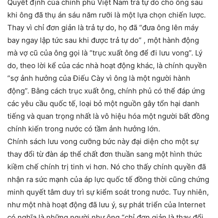
Quyết định của chính phủ Việt Nam trả tự do cho ông sau
khi ông đã thụ án sáu năm rưỡi là một lựa chọn chiến lược.
Thay vì chỉ đơn giản là trả tự do, họ đã “đưa ông lên máy
bay ngay lập tức sau khi được trả tự do” , một hành động
mà vợ cũ của ông gọi là “trục xuất ông để đi lưu vong”. Lý
do, theo lời kể của các nhà hoạt động khác, là chính quyền
“sợ ảnh hưởng của Điếu Cày vì ông là một người hành
động”. Bằng cách trục xuất ông, chính phủ có thể đáp ứng
các yêu cầu quốc tế, loại bỏ một nguồn gây tổn hại danh
tiếng và quan trọng nhất là vô hiệu hóa một người bất đồng
chính kiến trong nước có tầm ảnh hưởng lớn.
Chính sách lưu vong cưỡng bức này đại diện cho một sự
thay đổi từ đàn áp thể chất đơn thuần sang một hình thức
kiềm chế chính trị tinh vi hơn. Nó cho thấy chính quyền đã
nhận ra sức mạnh của áp lực quốc tế đồng thời cũng chứng
minh quyết tâm duy trì sự kiểm soát trong nước. Tuy nhiên,
như một nhà hoạt động đã lưu ý, sự phát triển của Internet
có nghĩa là những người như ông “chỉ đơn giản là thay đổi