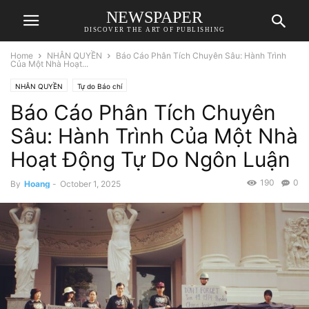
NEWSPAPER
DISCOVER THE ART OF PUBLISHING
Home
NHÂN QUYỀN
Báo Cáo Phân Tích Chuyên Sâu: Hành Trình
Của Một Nhà Hoạt...
NHÂN QUYỀN
Tự do Báo chí
Báo Cáo Phân Tích Chuyên
Sâu: Hành Trình Của Một Nhà
Hoạt Động Tự Do Ngôn Luận
190
0
By
Hoang
-
October 1, 2025