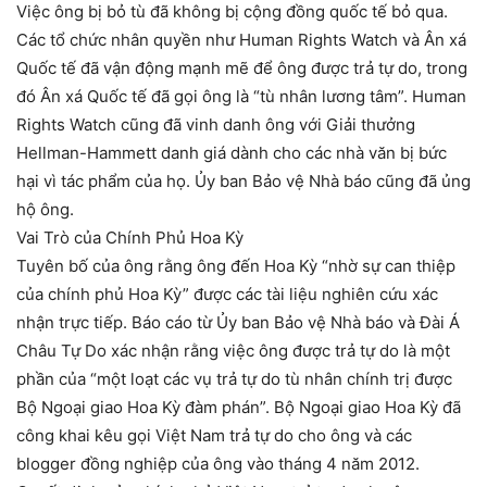
Việc ông bị bỏ tù đã không bị cộng đồng quốc tế bỏ qua.
Các tổ chức nhân quyền như Human Rights Watch và Ân xá
Quốc tế đã vận động mạnh mẽ để ông được trả tự do, trong
đó Ân xá Quốc tế đã gọi ông là “tù nhân lương tâm”. Human
Rights Watch cũng đã vinh danh ông với Giải thưởng
Hellman-Hammett danh giá dành cho các nhà văn bị bức
hại vì tác phẩm của họ. Ủy ban Bảo vệ Nhà báo cũng đã ủng
hộ ông.
Vai Trò của Chính Phủ Hoa Kỳ
Tuyên bố của ông rằng ông đến Hoa Kỳ “nhờ sự can thiệp
của chính phủ Hoa Kỳ” được các tài liệu nghiên cứu xác
nhận trực tiếp. Báo cáo từ Ủy ban Bảo vệ Nhà báo và Đài Á
Châu Tự Do xác nhận rằng việc ông được trả tự do là một
phần của “một loạt các vụ trả tự do tù nhân chính trị được
Bộ Ngoại giao Hoa Kỳ đàm phán”. Bộ Ngoại giao Hoa Kỳ đã
công khai kêu gọi Việt Nam trả tự do cho ông và các
blogger đồng nghiệp của ông vào tháng 4 năm 2012.