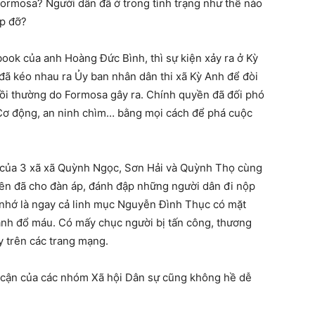
Formosa? Người dân đã ở trong tình trạng như thế nào
úp đỡ?
ebook của anh Hoàng Đức Bình, thì sự kiện xảy ra ở Kỳ
đã kéo nhau ra Ủy ban nhân dân thi xã Kỳ Anh để đòi
ồi thường do Formosa gây ra. Chính quyền đã đối phó
 Cơ động, an ninh chìm… bằng mọi cách để phá cuộc
ân của 3 xã xã Quỳnh Ngọc, Sơn Hải và Quỳnh Thọ cùng
yền đã cho đàn áp, đánh đập những người dân đi nộp
 nhớ là ngay cả linh mục Nguyễn Đình Thục có mặt
ánh đổ máu. Có mấy chục người bị tấn công, thương
y trên các trang mạng.
p cận của các nhóm Xã hội Dân sự cũng không hề dễ