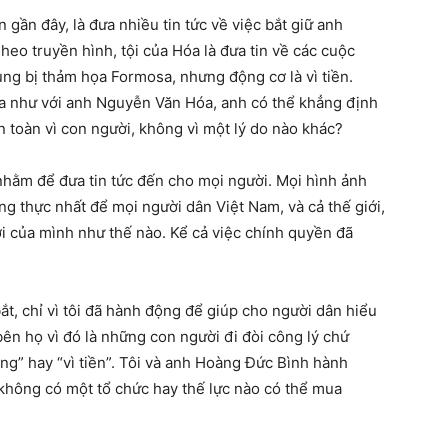
ần đây, là đưa nhiều tin tức về việc bắt giữ anh
eo truyền hình, tội của Hóa là đưa tin về các cuộc
ùng bị thảm họa Formosa, nhưng động cơ là vì tiền.
ra như với anh Nguyễn Văn Hóa, anh có thể khẳng định
 toàn vì con người, không vì một lý do nào khác?
nhằm để đưa tin tức đến cho mọi người. Mọi hình ảnh
ung thực nhất để mọi người dân Việt Nam, và cả thế giới,
i của mình như thế nào. Kể cả việc chính quyền đã
ắt, chỉ vì tôi đã hành động để giúp cho người dân hiểu
ên họ vì đó là những con người đi đòi công lý chứ
ng” hay “vì tiền”. Tôi và anh Hoàng Đức Bình hành
 không có một tổ chức hay thế lực nào có thể mua