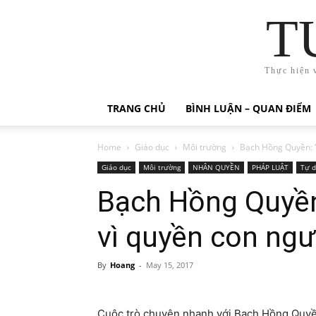
T
Thực hiện 
TRANG CHỦ
BÌNH LUẬN – QUAN ĐIỂM
Home
Giáo dục
Môi trường
Bạch Hồng Quyền: “
Giáo dục
Môi trường
NHÂN QUYỀN
PHÁP LUẬT
Tự d
Bạch Hồng Quyền
vì quyền con ngư
By
Hoang
-
May 15, 2017
Cuộc trò chuyện nhanh với Bạch Hồng Quyền