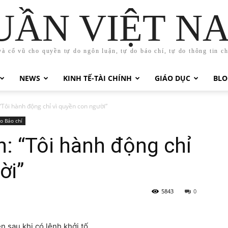
UẦN VIỆT N
và cổ vũ cho quyền tự do ngôn luận, tự do báo chí, tự do thông tin c
NEWS
KINH TẾ-TÀI CHÍNH
GIÁO DỤC
BLO
Tôi hành động chỉ vì quyền con người”
o Báo chí
: “Tôi hành động chỉ
ời”
5843
0
 sau khi có lệnh khởi tố