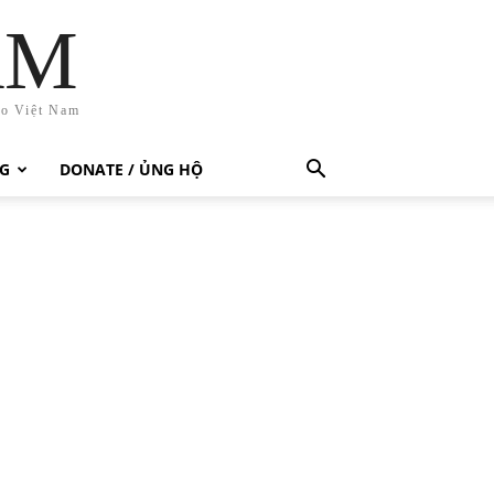
AM
ho Việt Nam
G
DONATE / ỦNG HỘ