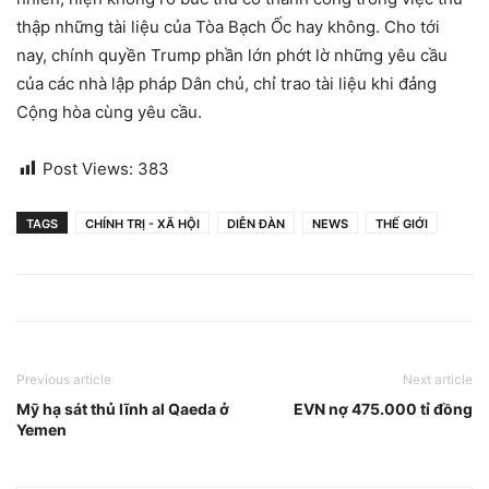
thập những tài liệu của Tòa Bạch Ốc hay không. Cho tới
nay, chính quyền Trump phần lớn phớt lờ những yêu cầu
của các nhà lập pháp Dân chủ, chỉ trao tài liệu khi đảng
Cộng hòa cùng yêu cầu.
Post Views:
383
TAGS
CHÍNH TRỊ - XÃ HỘI
DIỄN ĐÀN
NEWS
THẾ GIỚI
Previous article
Next article
Mỹ hạ sát thủ lĩnh al Qaeda ở
EVN nợ 475.000 tỉ đồng
Yemen