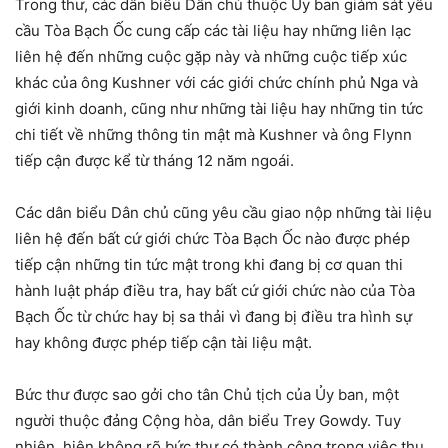
Trong thư, các dân biểu Dân chủ thuộc Ủy ban giám sát yêu
cầu Tòa Bạch Ốc cung cấp các tài liệu hay những liên lạc
liên hệ đến những cuộc gặp này và những cuộc tiếp xúc
khác của ông Kushner với các giới chức chính phủ Nga và
giới kinh doanh, cũng như những tài liệu hay những tin tức
chi tiết về những thông tin mật mà Kushner và ông Flynn
tiếp cận được kể từ tháng 12 năm ngoái.
Các dân biểu Dân chủ cũng yêu cầu giao nộp những tài liệu
liên hệ đến bất cứ giới chức Tòa Bạch Ốc nào được phép
tiếp cận những tin tức mật trong khi đang bị cơ quan thi
hành luật pháp điều tra, hay bất cứ giới chức nào của Tòa
Bạch Ốc từ chức hay bị sa thải vì đang bị điều tra hình sự
hay không được phép tiếp cận tài liệu mật.
Bức thư được sao gởi cho tân Chủ tịch của Ủy ban, một
người thuộc đảng Cộng hòa, dân biểu Trey Gowdy. Tuy
nhiên, hiện không rõ bức thư có thành công trong việc thu