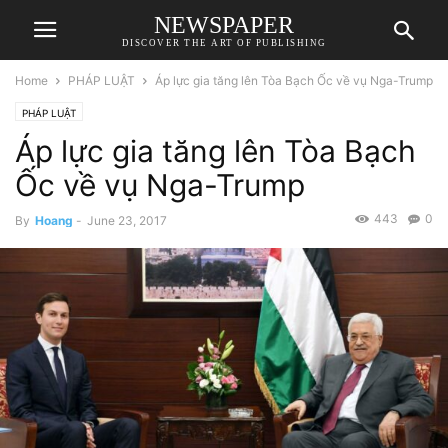
NEWSPAPER
DISCOVER THE ART OF PUBLISHING
Home
PHÁP LUẬT
Áp lực gia tăng lên Tòa Bạch Ốc về vụ Nga-Trump
PHÁP LUẬT
Áp lực gia tăng lên Tòa Bạch
Ốc về vụ Nga-Trump
443
0
By
Hoang
-
June 23, 2017