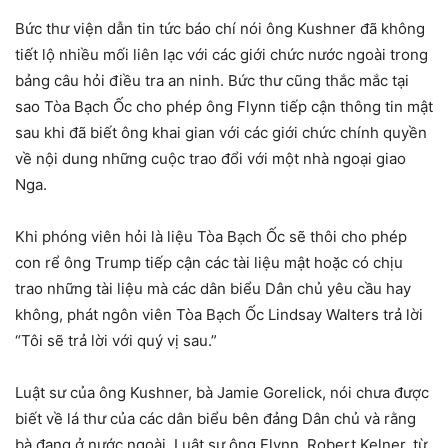
Bức thư viện dẫn tin tức báo chí nói ông Kushner đã không
tiết lộ nhiều mối liên lạc với các giới chức nước ngoài trong
bảng câu hỏi điều tra an ninh. Bức thư cũng thắc mắc tại
sao Tòa Bạch Ốc cho phép ông Flynn tiếp cận thông tin mật
sau khi đã biết ông khai gian với các giới chức chính quyền
về nội dung những cuộc trao đổi với một nhà ngoại giao
Nga.
Khi phóng viên hỏi là liệu Tòa Bạch Ốc sẽ thôi cho phép
con rể ông Trump tiếp cận các tài liệu mật hoặc có chịu
trao những tài liệu mà các dân biểu Dân chủ yêu cầu hay
không, phát ngôn viên Tòa Bạch Ốc Lindsay Walters trả lời
“Tôi sẽ trả lời với quý vị sau.”
Luật sư của ông Kushner, bà Jamie Gorelick, nói chưa được
biết về lá thư của các dân biểu bên đảng Dân chủ và rằng
bà đang ở nước ngoài. Luật sư ông Flynn, Robert Kelner, từ