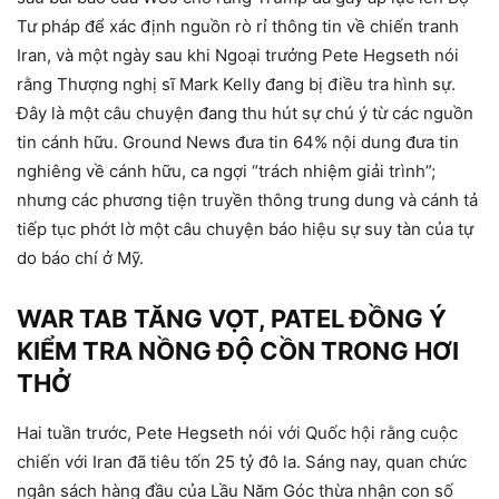
Tư pháp để xác định nguồn rò rỉ thông tin về chiến tranh
Iran, và một ngày sau khi Ngoại trưởng Pete Hegseth nói
rằng Thượng nghị sĩ Mark Kelly đang bị điều tra hình sự.
Đây là một câu chuyện đang thu hút sự chú ý từ các nguồn
tin cánh hữu. Ground News đưa tin 64% nội dung đưa tin
nghiêng về cánh hữu, ca ngợi “trách nhiệm giải trình”;
nhưng các phương tiện truyền thông trung dung và cánh tả
tiếp tục phớt lờ một câu chuyện báo hiệu sự suy tàn của tự
do báo chí ở Mỹ.
WAR TAB TĂNG VỌT, PATEL ĐỒNG Ý
KIỂM TRA NỒNG ĐỘ CỒN TRONG HƠI
THỞ
Hai tuần trước, Pete Hegseth nói với Quốc hội rằng cuộc
chiến với Iran đã tiêu tốn 25 tỷ đô la. Sáng nay, quan chức
ngân sách hàng đầu của Lầu Năm Góc thừa nhận con số