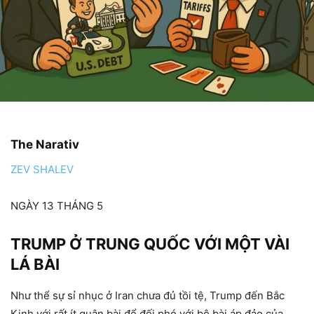
The Narativ
ZEV SHALEV
NGÀY 13 THÁNG 5
TRUMP Ở TRUNG QUỐC VỚI MỘT VÀI
LÁ BÀI
Như thể sự sỉ nhục ở Iran chưa đủ tồi tệ, Trump đến Bắc
Kinh với rất ít quân bài để đối phó với bộ bài áp đảo của