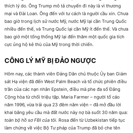
thích lý do. Ông Trump mô tả chuyến đi này là vì thương
mại và Đài Loan. Ông đến với tư cách là người cầu xin. Chưa
bao giờ trong lịch sử nước Mỹ, nước Mỹ lại cần Trung Quốc
nhiều đến thế, và Trung Quốc lại cần Mỹ ít đến thế. Và chưa
bao giờ một tổng thống Mỹ lại đến thăm một quốc gia tích
cực ủng hộ kẻ thù của Mỹ trong thời chiến.
CÔNG LÝ MỸ BỊ ĐẢO NGƯỢC
Hôm nay, các thành viên Đảng Dân chủ thuộc Ủy ban Giám
sát Hạ viện đã đến West Palm Beach và tổ chức phiên điều
trần của các nạn nhân Epstein, điều mà phe đa số Đảng
Cộng hòa từ chối triệu tập. Maria Farmer – người tố cáo
năm 1996, vừa trải qua 23 đêm nằm viện – đã mở đầu lời
khai bằng yêu cầu mà đất nước này nợ bà suốt 30 năm qua:
toàn bộ hồ sơ FBI của tôi.
Rosa đến từ Uzbekistan tiếp tục
làm chứng về việc Bộ Tư pháp của Trump đã bỏ che tên