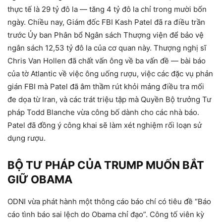
thực tế là 29 tỷ đô la — tăng 4 tỷ đô la chỉ trong mười bốn
ngày. Chiều nay, Giám đốc FBI Kash Patel đã ra điều trần
trước Ủy ban Phân bổ Ngân sách Thượng viện để bảo vệ
ngân sách 12,53 tỷ đô la của cơ quan này. Thượng nghị sĩ
Chris Van Hollen đã chất vấn ông về ba vấn đề — bài báo
của tờ Atlantic về việc ông uống rượu, việc các đặc vụ phản
gián FBI mà Patel đã âm thầm rút khỏi mảng điều tra mối
đe dọa từ Iran, và các trát triệu tập mà Quyền Bộ trưởng Tư
pháp Todd Blanche vừa công bố dành cho các nhà báo.
Patel đã đồng ý công khai sẽ làm xét nghiệm rối loạn sử
dụng rượu.
BỘ TƯ PHÁP CỦA TRUMP MUỐN BẮT
GIỮ OBAMA
ODNI vừa phát hành một thông cáo báo chí có tiêu đề “Báo
cáo tình báo sai lệch do Obama chỉ đạo”. Công tố viên kỳ