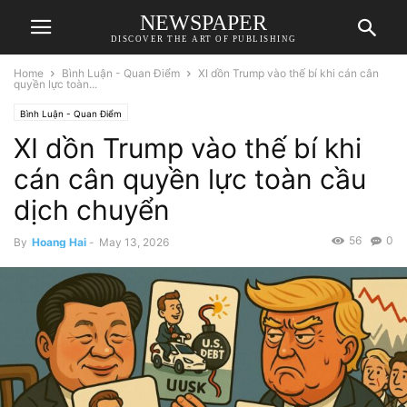
NEWSPAPER
DISCOVER THE ART OF PUBLISHING
Home
Bình Luận - Quan Điểm
XI dồn Trump vào thế bí khi cán cân
quyền lực toàn...
Bình Luận - Quan Điểm
XI dồn Trump vào thế bí khi
cán cân quyền lực toàn cầu
dịch chuyển
56
0
By
Hoang Hai
-
May 13, 2026