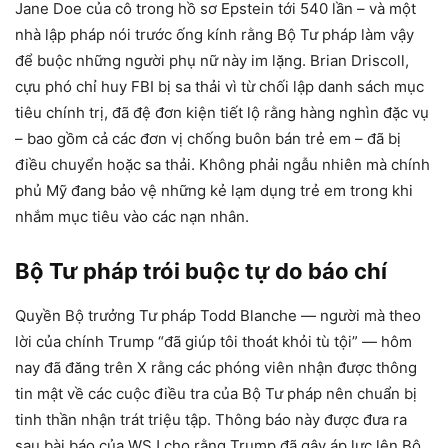
Jane Doe của cô trong hồ sơ Epstein tới 540 lần – và một
nhà lập pháp nói trước ống kính rằng Bộ Tư pháp làm vậy
để buộc những người phụ nữ này im lặng. Brian Driscoll,
cựu phó chỉ huy FBI bị sa thải vì từ chối lập danh sách mục
tiêu chính trị, đã đệ đơn kiện tiết lộ rằng hàng nghìn đặc vụ
– bao gồm cả các đơn vị chống buôn bán trẻ em – đã bị
điều chuyển hoặc sa thải. Không phải ngẫu nhiên mà chính
phủ Mỹ đang bảo vệ những kẻ lạm dụng trẻ em trong khi
nhắm mục tiêu vào các nạn nhân.
Bộ Tư pháp trói buộc tự do báo chí
Quyền Bộ trưởng Tư pháp Todd Blanche — người mà theo
lời của chính Trump “đã giúp tôi thoát khỏi tù tội” — hôm
nay đã đăng trên X rằng các phóng viên nhận được thông
tin mật về các cuộc điều tra của Bộ Tư pháp nên chuẩn bị
tinh thần nhận trát triệu tập. Thông báo này được đưa ra
sau bài báo của WSJ cho rằng Trump đã gây áp lực lên Bộ