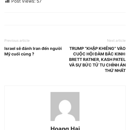
Post Views:
57
Previous article
Next article
Israel sẽ đánh Iran đến người
TRUMP “KHẬP KHIỄNG” VÀO
Mỹ cuối cùng ?
CUỘC HỘI ĐÀM BẮC KINH:
BRETT RATNER, KASH PATEL
VÀ SỰ BỨC TỬ TU CHÍNH ÁN
THỨ NHẤT
Hoang Hai