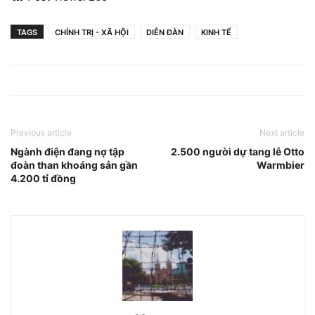
TAGS
CHÍNH TRỊ - XÃ HỘI
DIỄN ĐÀN
KINH TẾ
Previous article
Next article
Ngành điện đang nợ tập
2.500 người dự tang lễ Otto
đoàn than khoáng sản gần
Warmbier
4.200 tỉ đồng