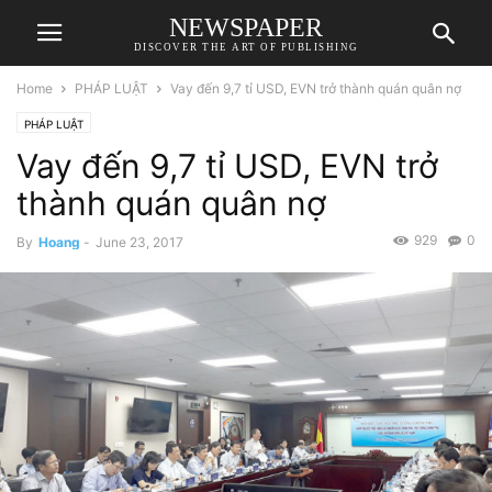
NEWSPAPER
DISCOVER THE ART OF PUBLISHING
Home
PHÁP LUẬT
Vay đến 9,7 tỉ USD, EVN trở thành quán quân nợ
PHÁP LUẬT
Vay đến 9,7 tỉ USD, EVN trở
thành quán quân nợ
929
0
By
Hoang
-
June 23, 2017