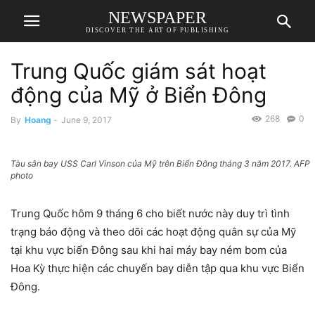
NEWSPAPER
DISCOVER THE ART OF PUBLISHING
Trung Quốc giám sát hoạt
động của Mỹ ở Biển Đông
268
0
By
Hoang
-
June 9, 2017
Tàu sân bay USS Carl Vinson của Mỹ trên Biển Đông tháng 3 năm 2017. AFP
photo
Trung Quốc hôm 9 tháng 6 cho biết nước này duy trì tình
trạng báo động và theo dõi các hoạt động quân sự của Mỹ
tại khu vực biển Đông sau khi hai máy bay ném bom của
Hoa Kỳ thực hiện các chuyến bay diễn tập qua khu vực Biển
Đông.