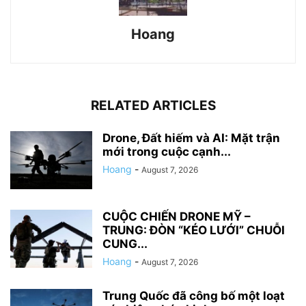
Hoang
RELATED ARTICLES
Drone, Đất hiếm và AI: Mặt trận
mới trong cuộc cạnh...
Hoang
-
August 7, 2026
CUỘC CHIẾN DRONE MỸ –
TRUNG: ĐÒN “KÉO LƯỚI” CHUỖI
CUNG...
Hoang
-
August 7, 2026
Trung Quốc đã công bố một loạt