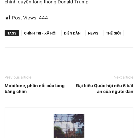
chính quyền tổng thống Donald Trump.
Post Views:
444
TAGS
CHÍNH TRỊ - XÃ HỘI
DIỄN ĐÀN
NEWS
THẾ GIỚI
Previous article
Next article
Mobifone, phần nổi của tảng
Đại biểu Quốc hội nêu 6 bất
băng chìm
an của người dân