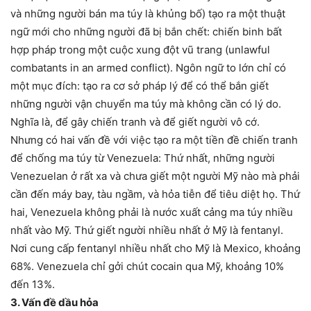
và những người bán ma túy là khủng bố) tạo ra một thuật
ngữ mới cho những người đã bị bắn chết: chiến binh bất
hợp pháp trong một cuộc xung đột vũ trang (unlawful
combatants in an armed conflict). Ngôn ngữ to lớn chỉ có
một mục đích: tạo ra cơ sở pháp lý để có thể bắn giết
những người vận chuyển ma túy mà không cần có lý do.
Nghĩa là, để gây chiến tranh và để giết người vô cớ.
Nhưng có hai vấn đề với việc tạo ra một tiền đề chiến tranh
để chống ma túy từ Venezuela: Thứ nhất, những người
Venezuelan ở rất xa và chưa giết một người Mỹ nào mà phải
cần đến máy bay, tàu ngầm, và hỏa tiễn để tiêu diệt họ. Thứ
hai, Venezuela không phải là nước xuất cảng ma túy nhiều
nhất vào Mỹ. Thứ giết người nhiều nhất ở Mỹ là fentanyl.
Nơi cung cấp fentanyl nhiều nhất cho Mỹ là Mexico, khoảng
68%. Venezuela chỉ gởi chút cocain qua Mỹ, khoảng 10%
đến 13%.
3. Vấn đề dầu hỏa