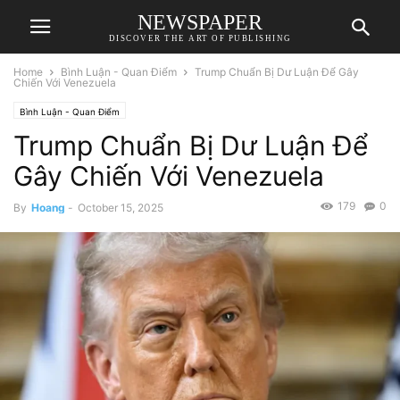
NEWSPAPER
DISCOVER THE ART OF PUBLISHING
Home
Bình Luận - Quan Điểm
Trump Chuẩn Bị Dư Luận Để Gây
Chiến Với Venezuela
Bình Luận - Quan Điểm
Trump Chuẩn Bị Dư Luận Để
Gây Chiến Với Venezuela
179
0
By
Hoang
-
October 15, 2025