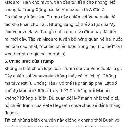
Maduro. Tiền cho mượn, tiền đầu tư, tiền cho không. Nói
chung là Trung Cộng bảo kê Venezuela từ A đến Z.
Có thể suy luận rằng Trump gây chiến với Venezuela để
tạo khó khăn cho Tàu. Nhưng cũng có thể áp lực của Mỹ
làm Venezuela và Tàu gần nhau hơn. Và điều này đã diễn
ra, mới đây, Tập và Maduro tuyên bố nâng quan hệ hai nước
lên tầm cao nhất, “đối tác chiến lược trong mọi thời tiết” (all
weather strategic partnership).
5. Chiếc lược của Trump
Không ai biết chiến lược của Trump đối với Venezuela là gì.
Gây chiến với Venezuela không thấy có lợi ích gì. Chống
ma túy? Rất ít. Chống Tàu? Có thể là phản áp phê. Lật đổ
chế độ Maduro? Rồi ai thay thế? Có thắng nổi Maduro
không? Không ai biết. Dù quân đội Mỹ mạnh nhất thế giới,
bộ chiến tranh của Pete Hegseth chưa chắc sẽ đánh thắng
được ai.
Tất cả những biến chuyển này giống y chang thời Bush với