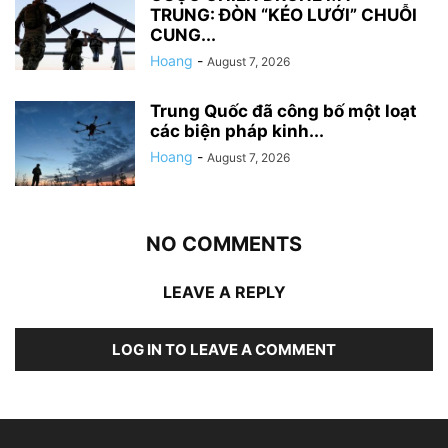
TRUNG: ĐÒN “KÉO LƯỚI” CHUỖI
CUNG...
Hoang
-
August 7, 2026
Trung Quốc đã công bố một loạt
các biện pháp kinh...
Hoang
-
August 7, 2026
NO COMMENTS
LEAVE A REPLY
LOG IN TO LEAVE A COMMENT