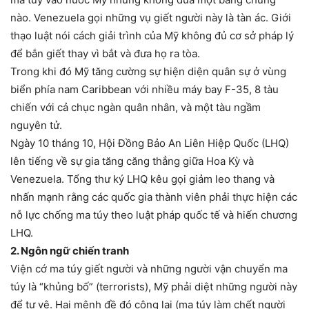
nào. Venezuela gọi những vụ giết người này là tàn ác. Giới
thạo luật nói cách giải trình của Mỹ không đủ cơ sở pháp lý
để bắn giết thay vì bắt và đưa họ ra tòa.
Trong khi đó Mỹ tăng cường sự hiện diện quân sự ở vùng
biển phía nam Caribbean với nhiều máy bay F-35, 8 tàu
chiến với cả chục ngàn quân nhân, và một tàu ngầm
nguyên tử.
Ngày 10 tháng 10, Hội Đồng Bảo An Liên Hiệp Quốc (LHQ)
lên tiếng về sự gia tăng căng thẳng giữa Hoa Kỳ và
Venezuela. Tổng thư ký LHQ kêu gọi giảm leo thang và
nhấn mạnh rằng các quốc gia thành viên phải thực hiện các
nỗ lực chống ma túy theo luật pháp quốc tế và hiến chương
LHQ.
2. Ngôn ngữ chiến tranh
Viện cớ ma túy giết người và những người vận chuyển ma
túy là “khủng bố” (terrorists), Mỹ phải diệt những người này
để tự vệ. Hai mệnh đề đó cộng lại (ma túy làm chết người