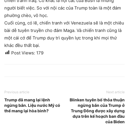
chiến tranh Iraq. Có khác là nội các của Bush là những
người biết việc. So với nội các của Trump toàn là một đám
phường chèo, vô học.
Cuối cùng, có lẽ, chiến tranh với Venezuela sẽ là một chiêu
bài dễ tuyên truyền cho đám Maga. Và chiến tranh cũng là
một cái cớ để Trump duy trì quyền lực trong khi mọi thứ
khác đều thất bại.
Post Views:
179
Previous article
Next article
Trump đã mang lại lệnh
Blinken tuyên bố thỏa thuận
ngừng bắn. Liệu nước Mỹ có
ngừng bắn của Trump ở
thể mang lại hòa bình?
Trung Đông được xây dựng
dựa trên kế hoạch ban đầu
của Biden