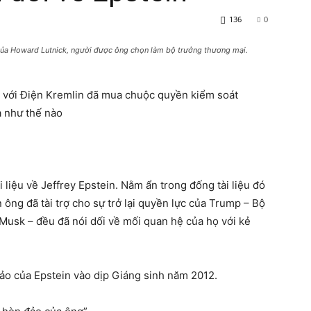
136
0
​​của Howard Lutnick, người được ông chọn làm bộ trưởng thương mại.
ận với Điện Kremlin đã mua chuộc quyền kiểm soát
a như thế nào
 liệu về Jeffrey Epstein. Nằm ẩn trong đống tài liệu đó
n ông đã tài trợ cho sự trở lại quyền lực của Trump – Bộ
usk – đều đã nói dối về mối quan hệ của họ với kẻ
ảo của Epstein vào dịp Giáng sinh năm 2012.