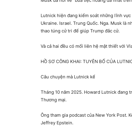
Musk đã hỏi về “bữa tiệc hoang dã nhất trên
Lutnick hiện đang kiểm soát những lĩnh vực
Ukraine. Israel. Trung Quốc. Nga. Musk là n
thao túng cử tri để giúp Trump đắc cử.
Và cả hai đều có mối liên hệ mật thiết với Vl
HỒ SƠ CÔNG KHAI: TUYÊN BỐ CỦA LUTNI
Câu chuyện mà Lutnick kể
Tháng 10 năm 2025. Howard Lutnick đang t
Thương mại.
Ông tham gia podcast của New York Post. K
Jeffrey Epstein.