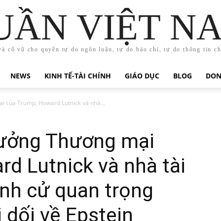
UẦN VIỆT N
và cổ vũ cho quyền tự do ngôn luận, tự do báo chí, tự do thông tin c
NEWS
KINH TẾ-TÀI CHÍNH
GIÁO DỤC
BLOG
DON
 của Trump, Howard Lutnick và nhà...
rưởng Thương mại
d Lutnick và nhà tài
ranh cử quan trọng
 dối về Epstein