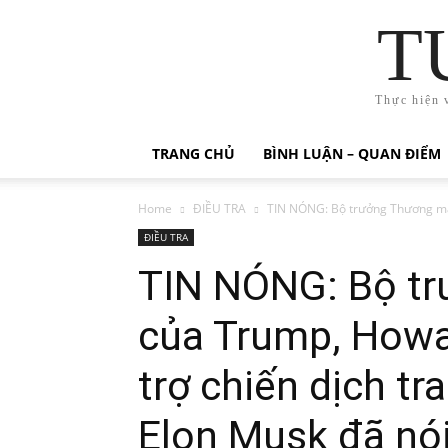
T
Thực hiện 
TRANG CHỦ
BÌNH LUẬN – QUAN ĐIỂM
Home
ĐIỀU TRA
TIN NÓNG: Bộ trưởng Thương mại
ĐIỀU TRA
TIN NÓNG: Bộ t
của Trump, Howar
trợ chiến dịch t
Elon Musk đã nói