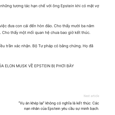
 những tương tác hạn chế với ông Epstein khi có mặt vợ
ề việc đưa con cái đến hòn đảo. Cho thấy mười ba năm
h. Cho thấy một mối quan hệ chưa bao giờ kết thúc.
 điều trần xác nhận. Bộ Tư pháp có bằng chứng. Họ đã
ỦA ELON MUSK VỀ EPSTEIN BỊ PHƠI BÀY
Next article
“Vụ án khép lại” không có nghĩa là kết thúc: Các
nạn nhân của Epstein yêu cầu sự minh bạch.