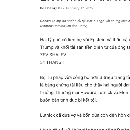
By
Hoang Hai
-
February 12, 2026
Donald Trump đã phát biểu tại Mar-a-Lago với chứng kiến ​​
(Andrew Harnik/Hình ảnh Getty)
Hai tỷ phú có liên hệ với Epstein và thân c
Trump và khối tài sản tiền điện tử của ông t
ZEV SHALEV
31 THÁNG 1
∙
Bộ Tư pháp vừa công bố hơn 3 triệu trang tài
là bằng chứng tài liệu cho thấy hai người đà
trưởng Thương mại Howard Lutnick và Elon M
buôn bán tình dục bị kết tội.
Lutnick đã đưa vợ và bốn đứa con đến hòn đ