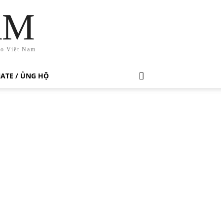
AM
ho Việt Nam
ATE / ỦNG HỘ