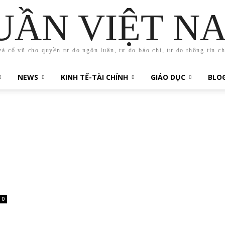
UẦN VIỆT N
và cổ vũ cho quyền tự do ngôn luận, tự do báo chí, tự do thông tin c
NEWS
KINH TẾ-TÀI CHÍNH
GIÁO DỤC
BLO
0