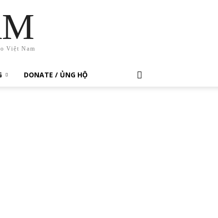
AM
ho Việt Nam
G
DONATE / ỦNG HỘ