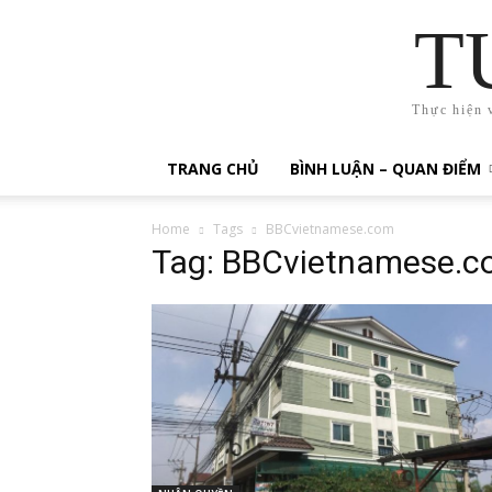
T
Thực hiện 
TRANG CHỦ
BÌNH LUẬN – QUAN ĐIỂM
Home
Tags
BBCvietnamese.com
Tag: BBCvietnamese.