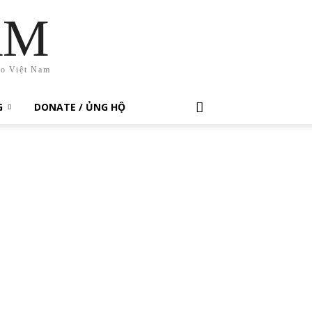
AM
ho Việt Nam
G
DONATE / ỦNG HỘ