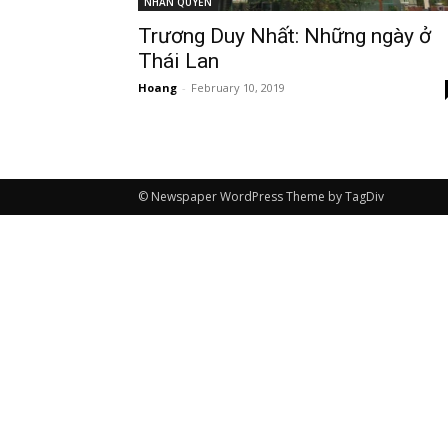
NHÂN QUYỀN
Trương Duy Nhất: Những ngày ở
Thái Lan
Hoang
-
February 10, 2019
© Newspaper WordPress Theme by TagDiv