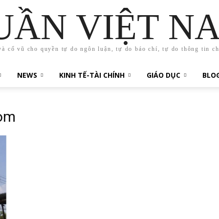
UẦN VIỆT N
và cổ vũ cho quyền tự do ngôn luận, tự do báo chí, tự do thông tin c
NEWS
KINH TẾ-TÀI CHÍNH
GIÁO DỤC
BLO
com