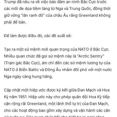
Trump đã nêu ra về việc bảo đảm an ninh Bắc Cực trước
các mối đe dọa tiềm tàng từ Nga và Trung Quốc, đồng thời
giữ vững “lằn ranh đỏ” của châu Âu rằng Greenland không
phải để bán.
Để làm được điều đó, các đề xuất sẽ:
Tạo ra một sứ mệnh mới quan trọng của NATO ở Bắc Cực.
Nhiều quan chức đã gọi sứ mệnh này là “Arctic Sentry”
(Trạm gác Bắc Cực), ám chỉ đến các sứ mệnh tương tự của
NATO ở Biển Baltic và Đông Âu nhằm đối phó với một nước
Nga ngày càng hung hăng.
Cập nhật một hiệp ước được ký kết giữa Đan Mạch và Hoa
Kỳ năm 1951. Hiệp ước này cho phép quân đội Hoa Kỳ tiếp
cận rộng rãi Greenland, một lãnh thổ tự trị của Đan Mạch,
cho các hoạt động bao gồm xây dựng và vận hành các căn