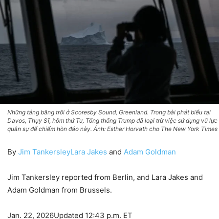
Những tảng băng trôi ở Scoresby Sound, Greenland. Trong bài phát biểu tại
Davos, Thụy Sĩ, hôm thứ Tư, Tổng thống Trump đã loại trừ việc sử dụng vũ lực
quân sự để chiếm hòn đảo này. Ảnh: Esther Horvath cho The New York Times
By
Jim Tankersley
Lara Jakes
and
Adam Goldman
Jim Tankersley reported from Berlin, and Lara Jakes and
Adam Goldman from Brussels.
Jan. 22, 2026
Updated
12:43 p.m. ET