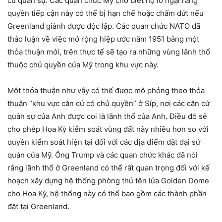
cứ quân sự. Các quan chức Mỹ cho biết họ lo ngại rằng
quyền tiếp cận này có thể bị hạn chế hoặc chấm dứt nếu
Greenland giành được độc lập. Các quan chức NATO đã
thảo luận về việc mở rộng hiệp ước năm 1951 bằng một
thỏa thuận mới, trên thực tế sẽ tạo ra những vùng lãnh thổ
thuộc chủ quyền của Mỹ trong khu vực này.
Một thỏa thuận như vậy có thể được mô phỏng theo thỏa
thuận “khu vực căn cứ có chủ quyền” ở Síp, nơi các căn cứ
quân sự của Anh được coi là lãnh thổ của Anh. Điều đó sẽ
cho phép Hoa Kỳ kiểm soát vùng đất này nhiều hơn so với
quyền kiểm soát hiện tại đối với các địa điểm đặt đại sứ
quán của Mỹ. Ông Trump và các quan chức khác đã nói
rằng lãnh thổ ở Greenland có thể rất quan trọng đối với kế
hoạch xây dựng hệ thống phòng thủ tên lửa Golden Dome
cho Hoa Kỳ, hệ thống này có thể bao gồm các thành phần
đặt tại Greenland.