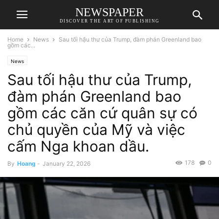
NEWSPAPER
DISCOVER THE ART OF PUBLISHING
Home
News
Sau tối hậu thư của Trump, đàm phán Greenland bao
gồm các...
News
Sau tối hậu thư của Trump,
đàm phán Greenland bao
gồm các căn cứ quân sự có
chủ quyền của Mỹ và việc
cấm Nga khoan dầu.
178
0
By
Hoang
-
January 22, 2026