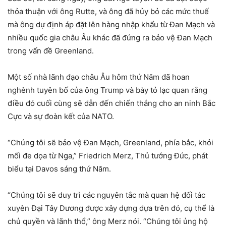
thỏa thuận với ông Rutte, và ông đã hủy bỏ các mức thuế
mà ông dự định áp đặt lên hàng nhập khẩu từ Đan Mạch và
nhiều quốc gia châu Âu khác đã đứng ra bảo vệ Đan Mạch
trong vấn đề Greenland.
Một số nhà lãnh đạo châu Âu hôm thứ Năm đã hoan
nghênh tuyên bố của ông Trump và bày tỏ lạc quan rằng
điều đó cuối cùng sẽ dẫn đến chiến thắng cho an ninh Bắc
Cực và sự đoàn kết của NATO.
“Chúng tôi sẽ bảo vệ Đan Mạch, Greenland, phía bắc, khỏi
mối đe dọa từ Nga,” Friedrich Merz, Thủ tướng Đức, phát
biểu tại Davos sáng thứ Năm.
“Chúng tôi sẽ duy trì các nguyên tắc mà quan hệ đối tác
xuyên Đại Tây Dương được xây dựng dựa trên đó, cụ thể là
chủ quyền và lãnh thổ,” ông Merz nói. “Chúng tôi ủng hộ