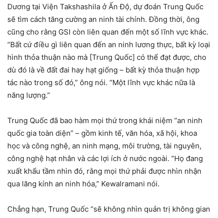
Dương tại Viện Takshashila ở Ấn Độ, dự đoán Trung Quốc
sẽ tìm cách tăng cường an ninh tài chính. Đồng thời, ông
cũng cho rằng GSI còn liên quan đến một số lĩnh vực khác.
“Bất cứ điều gì liên quan đến an ninh lương thực, bất kỳ loại
hình thỏa thuận nào mà [Trung Quốc] có thể đạt được, cho
dù đó là về đất đai hay hạt giống – bất kỳ thỏa thuận hợp
tác nào trong số đó,” ông nói. “Một lĩnh vực khác nữa là
năng lượng.”
Trung Quốc đã bao hàm mọi thứ trong khái niệm “an ninh
quốc gia toàn diện” – gồm kinh tế, văn hóa, xã hội, khoa
học và công nghệ, an ninh mạng, môi trường, tài nguyên,
công nghệ hạt nhân và các lợi ích ở nước ngoài. “Họ đang
xuất khẩu tầm nhìn đó, rằng mọi thứ phải được nhìn nhận
qua lăng kính an ninh hóa,” Kewalramani nói.
Chẳng hạn, Trung Quốc “sẽ không nhìn quản trị không gian