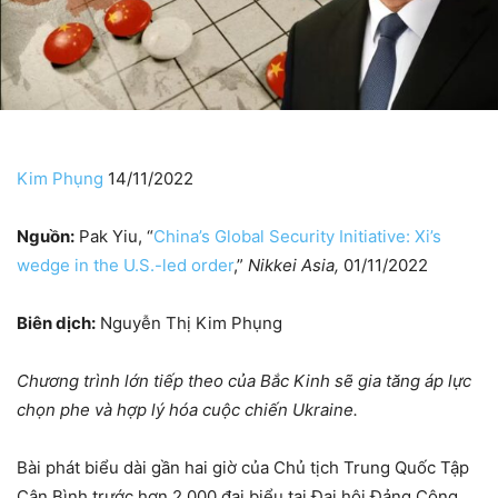
Kim Phụng
14/11/2022
Nguồn:
Pak Yiu, “
China’s Global Security Initiative: Xi’s
wedge in the U.S.-led order
,”
Nikkei Asia,
01/11/2022
Biên dịch:
Nguyễn Thị Kim Phụng
Chương trình lớn tiếp theo của Bắc Kinh sẽ gia tăng áp lực
chọn phe và hợp lý hóa cuộc chiến Ukraine.
Bài phát biểu dài gần hai giờ của Chủ tịch Trung Quốc Tập
Cận Bình trước hơn 2.000 đại biểu tại Đại hội Đảng Cộng