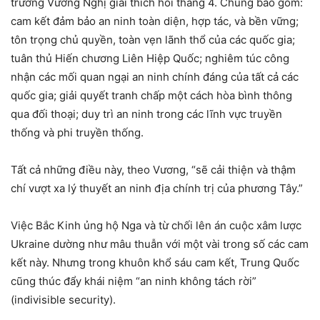
trưởng Vương Nghị giải thích hồi tháng 4. Chúng bao gồm:
cam kết đảm bảo an ninh toàn diện, hợp tác, và bền vững;
tôn trọng chủ quyền, toàn vẹn lãnh thổ của các quốc gia;
tuân thủ Hiến chương Liên Hiệp Quốc; nghiêm túc công
nhận các mối quan ngại an ninh chính đáng của tất cả các
quốc gia; giải quyết tranh chấp một cách hòa bình thông
qua đối thoại; duy trì an ninh trong các lĩnh vực truyền
thống và phi truyền thống.
Tất cả những điều này, theo Vương, “sẽ cải thiện và thậm
chí vượt xa lý thuyết an ninh địa chính trị của phương Tây.”
Việc Bắc Kinh ủng hộ Nga và từ chối lên án cuộc xâm lược
Ukraine dường như mâu thuẫn với một vài trong số các cam
kết này. Nhưng trong khuôn khổ sáu cam kết, Trung Quốc
cũng thúc đẩy khái niệm “an ninh không tách rời”
(indivisible security).