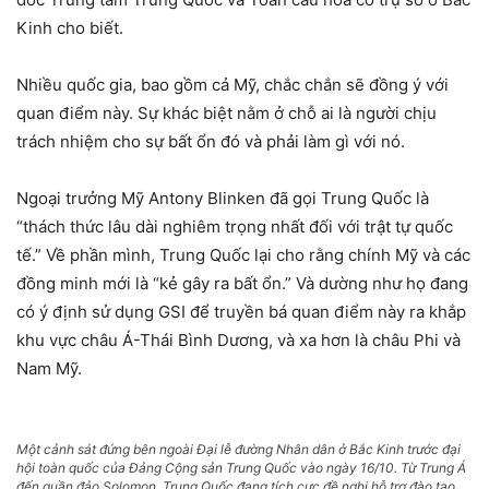
Kinh cho biết.
Nhiều quốc gia, bao gồm cả Mỹ, chắc chắn sẽ đồng ý với
quan điểm này. Sự khác biệt nằm ở chỗ ai là người chịu
trách nhiệm cho sự bất ổn đó và phải làm gì với nó.
Ngoại trưởng Mỹ Antony Blinken đã gọi Trung Quốc là
“thách thức lâu dài nghiêm trọng nhất đối với trật tự quốc
tế.” Về phần mình, Trung Quốc lại cho rằng chính Mỹ và các
đồng minh mới là “kẻ gây ra bất ổn.” Và dường như họ đang
có ý định sử dụng GSI để truyền bá quan điểm này ra khắp
khu vực châu Á-Thái Bình Dương, và xa hơn là châu Phi và
Nam Mỹ.
Một cảnh sát đứng bên ngoài Đại lễ đường Nhân dân ở Bắc Kinh trước đại
hội toàn quốc của Đảng Cộng sản Trung Quốc vào ngày 16/10. Từ Trung Á
đến quần đảo Solomon, Trung Quốc đang tích cực đề nghị hỗ trợ đào tạo