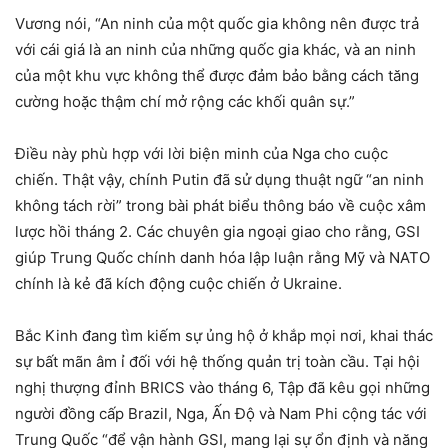
Vương nói, “An ninh của một quốc gia không nên được trả
với cái giá là an ninh của những quốc gia khác, và an ninh
của một khu vực không thể được đảm bảo bằng cách tăng
cường hoặc thậm chí mở rộng các khối quân sự.”
Điều này phù hợp với lời biện minh của Nga cho cuộc
chiến. Thật vậy, chính Putin đã sử dụng thuật ngữ “an ninh
không tách rời” trong bài phát biểu thông báo về cuộc xâm
lược hồi tháng 2. Các chuyên gia ngoại giao cho rằng, GSI
giúp Trung Quốc chính danh hóa lập luận rằng Mỹ và NATO
chính là kẻ đã kích động cuộc chiến ở Ukraine.
Bắc Kinh đang tìm kiếm sự ủng hộ ở khắp mọi nơi, khai thác
sự bất mãn âm ỉ đối với hệ thống quản trị toàn cầu. Tại hội
nghị thượng đỉnh BRICS vào tháng 6, Tập đã kêu gọi những
người đồng cấp Brazil, Nga, Ấn Độ và Nam Phi cộng tác với
Trung Quốc “để vận hành GSI, mang lại sự ổn định và năng