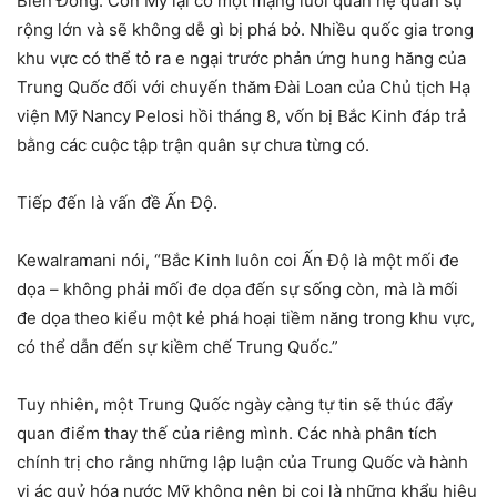
Biển Đông. Còn Mỹ lại có một mạng lưới quan hệ quân sự
rộng lớn và sẽ không dễ gì bị phá bỏ. Nhiều quốc gia trong
khu vực có thể tỏ ra e ngại trước phản ứng hung hăng của
Trung Quốc đối với chuyến thăm Đài Loan của Chủ tịch Hạ
viện Mỹ Nancy Pelosi hồi tháng 8, vốn bị Bắc Kinh đáp trả
bằng các cuộc tập trận quân sự chưa từng có.
Tiếp đến là vấn đề Ấn Độ.
Kewalramani nói, “Bắc Kinh luôn coi Ấn Độ là một mối đe
dọa – không phải mối đe dọa đến sự sống còn, mà là mối
đe dọa theo kiểu một kẻ phá hoại tiềm năng trong khu vực,
có thể dẫn đến sự kiềm chế Trung Quốc.”
Tuy nhiên, một Trung Quốc ngày càng tự tin sẽ thúc đẩy
quan điểm thay thế của riêng mình. Các nhà phân tích
chính trị cho rằng những lập luận của Trung Quốc và hành
vi ác quỷ hóa nước Mỹ không nên bị coi là những khẩu hiệu