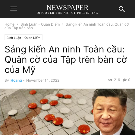
NEWSPAPER
DISCOVER THE ART OF PUBLISHING
Home
Bình Luận - Quan Điểm
Sáng kiến An ninh Toàn cầu: Quân cờ
của Tập trên bàn...
Bình Luận - Quan Điểm
Sáng kiến An ninh Toàn cầu:
Quân cờ của Tập trên bàn cờ
của Mỹ
216
0
By
Hoang
-
November 14, 2022