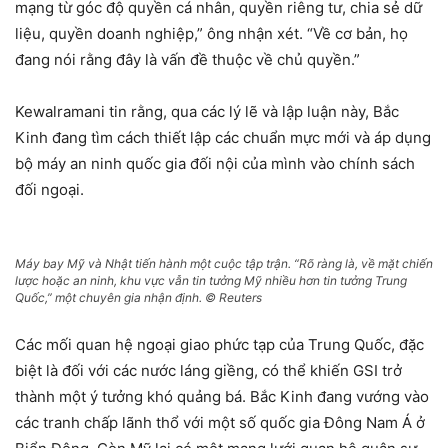
mạng từ góc độ quyền cá nhân, quyền riêng tư, chia sẻ dữ
liệu, quyền doanh nghiệp,” ông nhận xét. “Về cơ bản, họ
đang nói rằng đây là vấn đề thuộc về chủ quyền.”
Kewalramani tin rằng, qua các lý lẽ và lập luận này, Bắc
Kinh đang tìm cách thiết lập các chuẩn mực mới và áp dụng
bộ máy an ninh quốc gia đối nội của mình vào chính sách
đối ngoại.
Máy bay Mỹ và Nhật tiến hành một cuộc tập trận. “Rõ ràng là, về mặt chiến
lược hoặc an ninh, khu vực vẫn tin tưởng Mỹ nhiều hơn tin tưởng Trung
Quốc,” một chuyên gia nhận định. © Reuters
Các mối quan hệ ngoại giao phức tạp của Trung Quốc, đặc
biệt là đối với các nước láng giềng, có thể khiến GSI trở
thành một ý tưởng khó quảng bá. Bắc Kinh đang vướng vào
các tranh chấp lãnh thổ với một số quốc gia Đông Nam Á ở