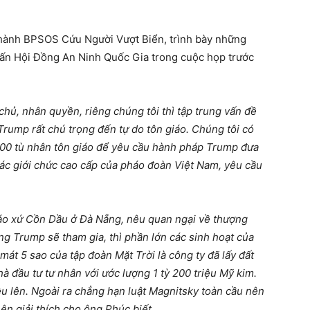
 hành BPSOS Cứu Người Vượt Biển, trình bày những
vấn Hội Đồng An Ninh Quốc Gia trong cuộc họp trước
hủ, nhân quyền, riêng chúng tôi thì tập trung vấn đề
 Trump rất chú trọng đến tự do tôn giáo. Chúng tôi có
100 tù nhân tôn giáo để yêu cầu hành pháp Trump đưa
ác giới chức cao cấp của pháo đoàn Việt Nam, yêu cầu
Giáo xứ Cồn Dầu ở Đà Nẵng, nêu quan ngại về thượng
 Trump sẽ tham gia, thì phần lớn các sinh hoạt của
mát 5 sao của tập đoàn Mặt Trời là công ty đã lấy đất
 đầu tư tư nhân với ước lượng 1 tỳ 200 triệu Mỹ kim.
u lên. Ngoài ra chẳng hạn luật Magnitsky toàn cầu nên
n giải thích cho ông Phúc biết.