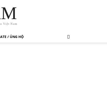
AM
ho Việt Nam
ATE / ỦNG HỘ