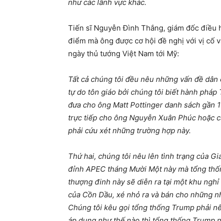
như các lãnh vực khác.
Tiến sĩ Nguyễn Đình Thắng, giám đốc điều
điểm mà ông được cơ hội đề nghị với vị cố 
ngày thủ tướng Việt Nam tới Mỹ:
Tất cả chúng tôi đều nêu những vấn đề dân c
tự do tôn giáo bởi chúng tôi biết hành pháp
đưa cho ông Matt Pottinger danh sách gần 
trực tiếp cho ông Nguyễn Xuân Phúc hoặc c
phải cứu xét những trường hợp này.
Thứ hai, chúng tôi nêu lên tình trạng của 
đỉnh APEC tháng Mười Một này mà tổng thống
thượng đinh này sẽ diễn ra tại một khu nghỉ 
của Cồn Dầu, xé nhỏ ra và bán cho những nhà
Chúng tôi kêu gọi tổng thống Trump phải nê
áp dụng như thế nào thì tổng thống Trump nê