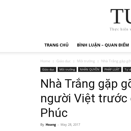
T
Thực hiện 
TRANG CHỦ
BÌNH LUẬN – QUAN ĐIỂM
Home
Giáo dục
Môi trường
Nhà Trắng gặp gỡ 
Giáo dục
Môi trường
NHÂN QUYỀN
PHÁP LUẬT
Tự d
Nhà Trắng gặp g
người Việt trước
Phúc
By
Hoang
-
May 28, 2017