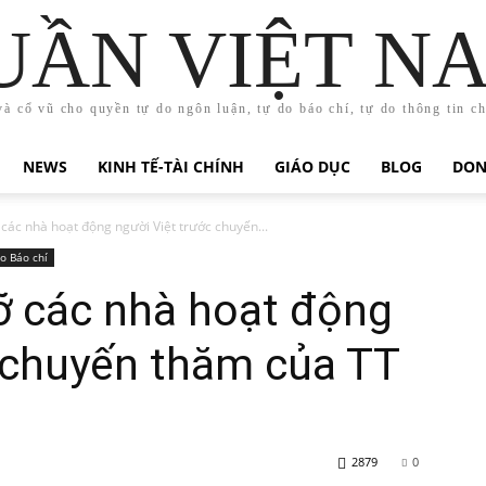
UẦN VIỆT N
và cổ vũ cho quyền tự do ngôn luận, tự do báo chí, tự do thông tin c
NEWS
KINH TẾ-TÀI CHÍNH
GIÁO DỤC
BLOG
DON
các nhà hoạt động người Việt trước chuyến...
o Báo chí
ỡ các nhà hoạt động
 chuyến thăm của TT
2879
0