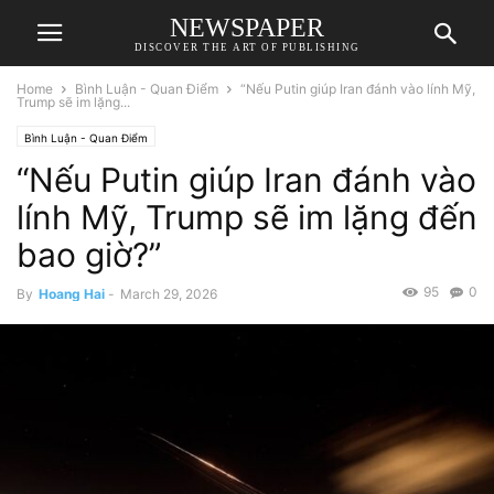
NEWSPAPER
DISCOVER THE ART OF PUBLISHING
Home
Bình Luận - Quan Điểm
“Nếu Putin giúp Iran đánh vào lính Mỹ,
Trump sẽ im lặng...
Bình Luận - Quan Điểm
“Nếu Putin giúp Iran đánh vào
lính Mỹ, Trump sẽ im lặng đến
bao giờ?”
95
0
By
Hoang Hai
-
March 29, 2026