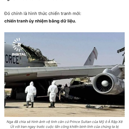
Đó chính là hình thức chiến tranh mới:
chiến tranh ủy nhiệm bằng dữ liệu.
Nga đã chia sẻ hình ảnh vệ tinh căn cứ Prince Sultan của Mỹ ở Ả Rập Xê
Út với Iran ngay trước cuộc tấn công khiến binh lính của chúng ta bị