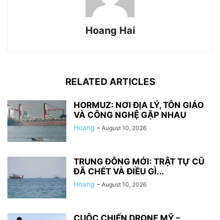
Hoang Hai
RELATED ARTICLES
HORMUZ: NƠI ĐỊA LÝ, TÔN GIÁO
VÀ CÔNG NGHỆ GẶP NHAU
Hoang
-
August 10, 2026
TRUNG ĐÔNG MỚI: TRẬT TỰ CŨ
ĐÃ CHẾT VÀ ĐIỀU GÌ...
Hoang
-
August 10, 2026
CUỘC CHIẾN DRONE MỸ –