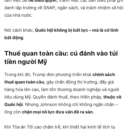
làm việc để
né biểu quyết
, tránh việc các dân biểu phải ghi
danh lập trường về SNAP, ngân sách, và trách nhiệm xã hội
của nhà nước.
Nói cách khác,
Quốc hội không bị bất lực – mà là cố tình
bất động
.
Thuế quan toàn cầu: cú đánh vào túi
tiền người Mỹ
Trong khi đó, Trump đơn phương triển khai
chính sách
thuế quan toàn cầu
, gây chấn động thị trường, đẩy giá
hàng hóa lên cao, làm tổn thương doanh nghiệp và người
tiêu dùng Mỹ. Quyền đánh thuế, theo Hiến pháp,
thuộc về
Quốc hội
. Nhưng Johnson không chỉ không ngăn chặn –
ông còn
chặn mọi nỗ lực đưa vấn đề ra sàn
.
Khi Tòa án Tối cao chậm trễ, khi thiệt hại kinh tế tích tụ