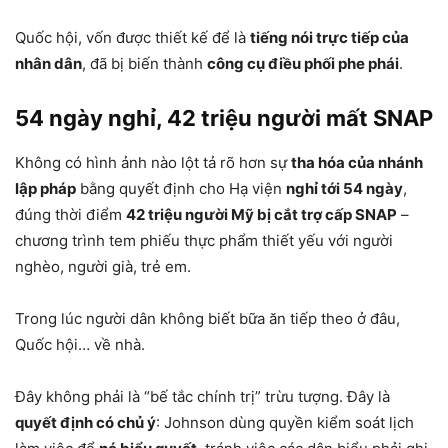
Quốc hội, vốn được thiết kế để là
tiếng nói trực tiếp của
nhân dân
, đã bị biến thành
công cụ điều phối phe phái
.
54 ngày nghỉ, 42 triệu người mất SNAP
Không có hình ảnh nào lột tả rõ hơn sự
tha hóa của nhánh
lập pháp
bằng quyết định cho Hạ viện
nghỉ tới 54 ngày
,
đúng thời điểm
42 triệu người Mỹ bị cắt trợ cấp SNAP
–
chương trình tem phiếu thực phẩm thiết yếu với người
nghèo, người già, trẻ em.
Trong lúc người dân không biết bữa ăn tiếp theo ở đâu,
Quốc hội… về nhà.
Đây không phải là “bế tắc chính trị” trừu tượng. Đây là
quyết định có chủ ý
: Johnson dùng quyền kiểm soát lịch