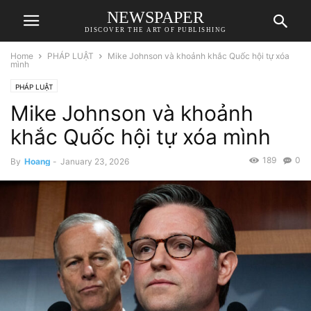
NEWSPAPER
DISCOVER THE ART OF PUBLISHING
Home
PHÁP LUẬT
Mike Johnson và khoảnh khắc Quốc hội tự xóa
mình
PHÁP LUẬT
Mike Johnson và khoảnh
khắc Quốc hội tự xóa mình
189
0
By
Hoang
-
January 23, 2026