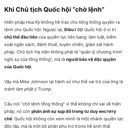
Khi Chủ tịch Quốc hội “chờ lệnh”
Hiến pháp Hoa Kỳ không hề trao cho tổng thống quyền ra
lệnh cho Quốc hội. Ngược lại,
Điều I
đặt Quốc hội ở vị trí
chủ thể đầu tiên
của quyền lực liên bang: làm luật, kiểm
soát ngân sách, đánh thuế, tuyên chiến, giám sát hành
pháp. Chủ tịch Hạ viện không phải là “quản lý chương trình
nghị sự của tổng thống”, mà là
người bảo vệ đặc quyền
của Quốc hội
.
Vậy mà Mike Johnson lại hành xử như thể vai trò của ông là
tránh làm phật ý Trump
.
Câu nói “chờ lệnh tổng thống” vì thế không chỉ sai về hiến
pháp; nó còn
phản ánh sự sụp đổ trong tư duy институ
chế
: Quốc hội không còn xem mình là một nhánh quyền lực
độc lập, mà là một bộ phận phụ trợ trong hệ sinh thái