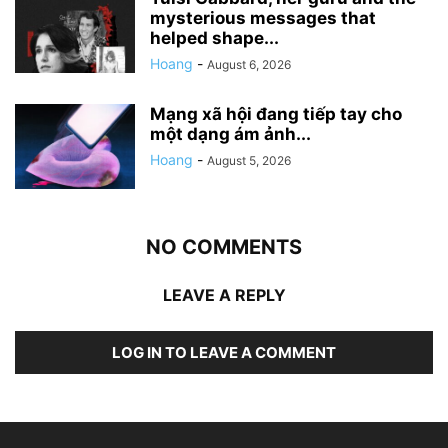
mysterious messages that
helped shape...
Hoang
-
August 6, 2026
Mạng xã hội đang tiếp tay cho
một dạng ám ảnh...
Hoang
-
August 5, 2026
NO COMMENTS
LEAVE A REPLY
LOG IN TO LEAVE A COMMENT