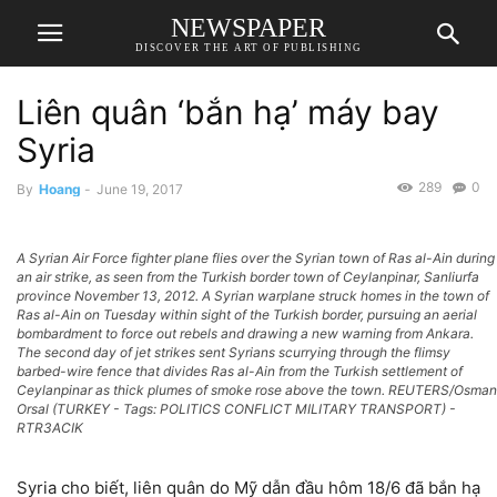
NEWSPAPER
DISCOVER THE ART OF PUBLISHING
Liên quân ‘bắn hạ’ máy bay
Syria
289
0
By
Hoang
-
June 19, 2017
A Syrian Air Force fighter plane flies over the Syrian town of Ras al-Ain during
an air strike, as seen from the Turkish border town of Ceylanpinar, Sanliurfa
province November 13, 2012. A Syrian warplane struck homes in the town of
Ras al-Ain on Tuesday within sight of the Turkish border, pursuing an aerial
bombardment to force out rebels and drawing a new warning from Ankara.
The second day of jet strikes sent Syrians scurrying through the flimsy
barbed-wire fence that divides Ras al-Ain from the Turkish settlement of
Ceylanpinar as thick plumes of smoke rose above the town. REUTERS/Osman
Orsal (TURKEY - Tags: POLITICS CONFLICT MILITARY TRANSPORT) -
RTR3ACIK
Syria cho biết, liên quân do Mỹ dẫn đầu hôm 18/6 đã bắn hạ