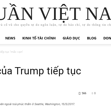
UẦN VIỆT N
và cổ vũ cho quyền tự do ngôn luận, tự do báo chí, tự do thông tin c
NEWS
KINH TẾ-TÀI CHÍNH
GIÁO DỤC
BLOG
DON
iếp tục ‘mắc cạn’
của Trump tiếp tục
566
0
ên ngoài toà phúc thẩm ở Seattle, Washington, 15/5/2017.