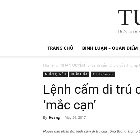
T
Thực hiện 
TRANG CHỦ
BÌNH LUẬN – QUAN ĐIỂM
Home
NHÂN QUYỀN
Lệnh cấm di trú của Trump t
NHÂN QUYỀN
PHÁP LUẬT
Tự do Báo chí
Lệnh cấm di trú 
‘mắc cạn’
By
Hoang
-
May 26, 2017
Người dân phản đối lệnh cấm di trú của Tổng thống Trump b