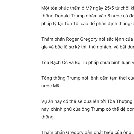
Một tòa phúc thẩm ở Mỹ ngày 25/5 từ chối k
thống Donald Trump nhắm vào 6 nước có đa
pháp lý tại Tòa Tối cao để phân định thắng-b
Thẩm phán Roger Gregory nói sắc lệnh của 
gia và bộc lộ sự kỳ thị, thù nghịch, và bất du
Tòa Bạch Ốc và Bộ Tư pháp chưa bình luận về
Tổng thống Trump nói lệnh cấm tạm thời c
nước Mỹ.
Vụ án này có thể sẽ đưa lên tới Tòa Thượng 
này, chính phủ của ông Trump có thể đệ đơn
thống.
Thẩm phán Gregory dẫn phát biểu của ông Tr