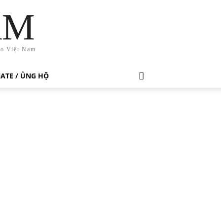
AM
ho Việt Nam
ATE / ỦNG HỘ