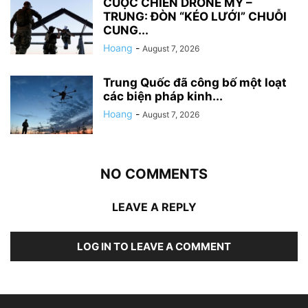
CUỘC CHIẾN DRONE MỸ –
TRUNG: ĐÒN “KÉO LƯỚI” CHUỖI
CUNG...
Hoang
-
August 7, 2026
Trung Quốc đã công bố một loạt
các biện pháp kinh...
Hoang
-
August 7, 2026
NO COMMENTS
LEAVE A REPLY
LOG IN TO LEAVE A COMMENT