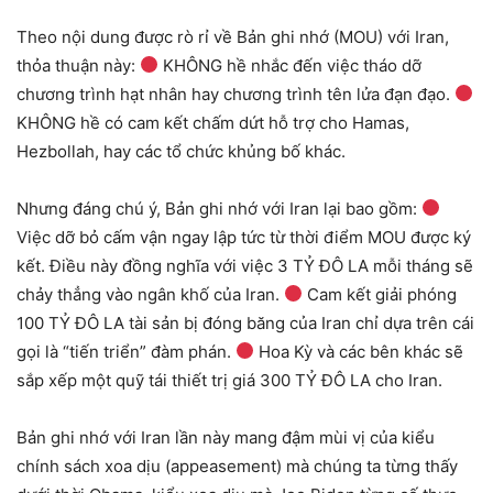
Theo nội dung được rò rỉ về Bản ghi nhớ (MOU) với Iran,
thỏa thuận này:
KHÔNG hề nhắc đến việc tháo dỡ
chương trình hạt nhân hay chương trình tên lửa đạn đạo.
KHÔNG hề có cam kết chấm dứt hỗ trợ cho Hamas,
Hezbollah, hay các tổ chức khủng bố khác.
Nhưng đáng chú ý, Bản ghi nhớ với Iran lại bao gồm:
Việc dỡ bỏ cấm vận ngay lập tức từ thời điểm MOU được ký
kết. Điều này đồng nghĩa với việc 3 TỶ ĐÔ LA mỗi tháng sẽ
chảy thẳng vào ngân khố của Iran.
Cam kết giải phóng
100 TỶ ĐÔ LA tài sản bị đóng băng của Iran chỉ dựa trên cái
gọi là “tiến triển” đàm phán.
Hoa Kỳ và các bên khác sẽ
sắp xếp một quỹ tái thiết trị giá 300 TỶ ĐÔ LA cho Iran.
Bản ghi nhớ với Iran lần này mang đậm mùi vị của kiểu
chính sách xoa dịu (appeasement) mà chúng ta từng thấy