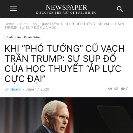
NEWSPAPER
DISCOVER THE ART OF PUBLISHING
Home
Bình Luận - Quan Điểm
KHI “PHÓ TƯỚNG” CŨ VẠCH TRẦN
TRUMP: SỰ SỤP ĐỔ CỦA HỌC...
Bình Luận - Quan Điểm
KHI “PHÓ TƯỚNG” CŨ VẠCH
TRẦN TRUMP: SỰ SỤP ĐỔ
CỦA HỌC THUYẾT “ÁP LỰC
CỰC ĐẠI”
48
0
By
Hoang
-
June 17, 2026