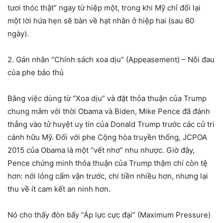
tươi thóc thật” ngay từ hiệp một, trong khi Mỹ chỉ đổi lại
một lời hứa hẹn sẽ bàn về hạt nhân ở hiệp hai (sau 60
ngày).
2. Gán nhãn “Chính sách xoa dịu” (Appeasement) – Nỗi đau
của phe bảo thủ
Bằng việc dùng từ “Xoa dịu” và đặt thỏa thuận của Trump
chung mâm với thời Obama và Biden, Mike Pence đã đánh
thẳng vào tử huyệt uy tín của Donald Trump trước các cử tri
cánh hữu Mỹ. Đối với phe Cộng hòa truyền thống, JCPOA
2015 của Obama là một “vết nhơ” nhu nhược. Giờ đây,
Pence chứng minh thỏa thuận của Trump thậm chí còn tệ
hơn: nới lỏng cấm vận trước, chi tiền nhiều hơn, nhưng lại
thu về ít cam kết an ninh hơn.
Nó cho thấy đòn bẩy “Áp lực cực đại” (Maximum Pressure)