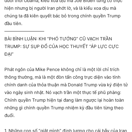
dưới thời Obama, kiểu xoa dịu mà Joe Biden từng cố thực
hiện nhưng bị người Iran phớt lờ, và là kiểu xoa dịu mà
chúng ta đã kiên quyết bác bỏ trong chính quyền Trump
đầu tiên.
—————————
BÀI BÌNH LUẬN: KHI “PHÓ TƯỚNG” CŨ VẠCH TRẦN
TRUMP: SỰ SỤP ĐỔ CỦA HỌC THUYẾT “ÁP LỰC CỰC
ĐẠI”
Phát ngôn của Mike Pence không chỉ là một lời chỉ trích
thông thường, mà là một đòn tấn công trực diện vào tính
chính danh của thỏa thuận mà Donald Trump vừa ký điện tử
vào ngày sinh nhật. Nó vạch trần một thực tế phũ phàng:
Chính quyền Trump hiện tại đang làm ngược lại hoàn toàn
những gì chính quyền Trump nhiệm kỳ đầu tiên từng theo
đuổi.
1. Những con số “giật mình” định lượng cho cái bẫy của Iran