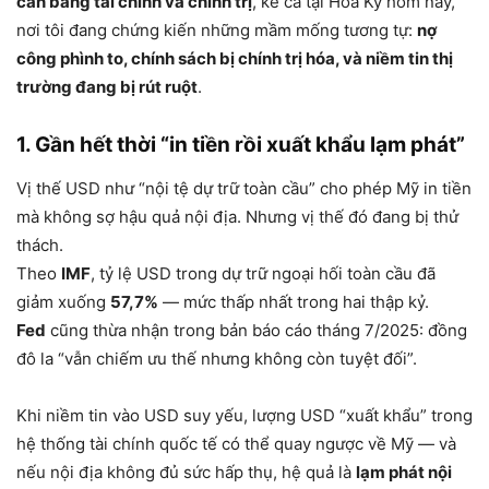
cân bằng tài chính và chính trị
, kể cả tại Hoa Kỳ hôm nay,
nơi tôi đang chứng kiến những mầm mống tương tự:
nợ
công phình to, chính sách bị chính trị hóa, và niềm tin thị
trường đang bị rút ruột
.
1. Gần hết thời “in tiền rồi xuất khẩu lạm phát”
Vị thế USD như “nội tệ dự trữ toàn cầu” cho phép Mỹ in tiền
mà không sợ hậu quả nội địa. Nhưng vị thế đó đang bị thử
thách.
Theo
IMF
, tỷ lệ USD trong dự trữ ngoại hối toàn cầu đã
giảm xuống
57,7%
— mức thấp nhất trong hai thập kỷ.
Fed
cũng thừa nhận trong bản báo cáo tháng 7/2025: đồng
đô la “vẫn chiếm ưu thế nhưng không còn tuyệt đối”.
Khi niềm tin vào USD suy yếu, lượng USD “xuất khẩu” trong
hệ thống tài chính quốc tế có thể quay ngược về Mỹ — và
nếu nội địa không đủ sức hấp thụ, hệ quả là
lạm phát nội