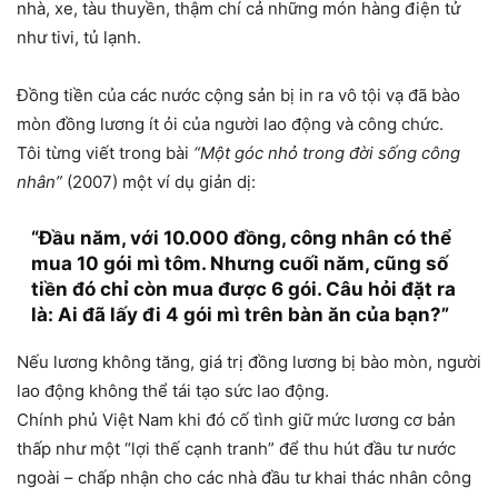
nhà, xe, tàu thuyền, thậm chí cả những món hàng điện tử
như tivi, tủ lạnh.
Đồng tiền của các nước cộng sản bị in ra vô tội vạ đã bào
mòn đồng lương ít ỏi của người lao động và công chức.
Tôi từng viết trong bài
“Một góc nhỏ trong đời sống công
nhân”
(2007) một ví dụ giản dị:
“Đầu năm, với 10.000 đồng, công nhân có thể
mua 10 gói mì tôm. Nhưng cuối năm, cũng số
tiền đó chỉ còn mua được 6 gói. Câu hỏi đặt ra
là: Ai đã lấy đi 4 gói mì trên bàn ăn của bạn?”
Nếu lương không tăng, giá trị đồng lương bị bào mòn, người
lao động không thể tái tạo sức lao động.
Chính phủ Việt Nam khi đó cố tình giữ mức lương cơ bản
thấp như một “lợi thế cạnh tranh” để thu hút đầu tư nước
ngoài – chấp nhận cho các nhà đầu tư khai thác nhân công