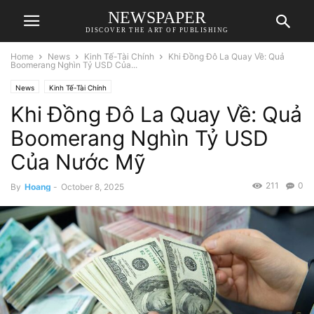
NEWSPAPER
DISCOVER THE ART OF PUBLISHING
Home
News
Kinh Tế-Tài Chính
Khi Đồng Đô La Quay Về: Quả
Boomerang Nghìn Tỷ USD Của...
News
Kinh Tế-Tài Chính
Khi Đồng Đô La Quay Về: Quả
Boomerang Nghìn Tỷ USD
Của Nước Mỹ
211
0
By
Hoang
-
October 8, 2025