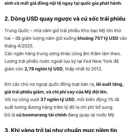
sinh và mất giá đồng nội tệ ngay tại quốc gia phát hành.
2. Dòng USD quay ngược và cú sốc trái phiếu
Trung Quốc – nhà nắm giữ trái phiếu Kho bạc Mỹ lớn thứ
hai – đã giảm lượng nắm giữ xuống
khoảng 757 tỷ USD
vào
tháng 4/2025.
Các ngân hàng trung ương khác cũng âm thầm làm theo.
Lượng trái phiếu nước ngoài lưu ký tại Fed New York đã
giảm còn
2,78 nghìn tỷ USD
, thấp nhất từ 2012.
Khi các chủ nợ ngoại quốc đồng loạt bán ra,
lãi suất tăng,
giá trái phiếu giảm, và chi phí vay của Mỹ đội lên.
Với nợ công vượt
37 nghìn tỷ USD
, mỗi biến động 1% lãi
suất tương đương hàng trăm tỷ đô la chi phí bổ sung.
Đó là
cú boomerang tài chính
đang quay lại nước Mỹ.
3. Khi vàng trở lại như chuẩn mực niềm tin