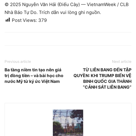
© 2025 Nguyễn Văn Hải (Điếu Cày) — VietnamWeek / CLB
Nhà Báo Tự Do. Trích dẫn vui lòng ghi nguồn.
Post Views:
379
Previous article
Next article
Ba tầng niềm tin tạo nên giá
TỪ LIÊN BANG ĐẾN TẬP
trị đồng tiền – và bài học cho
QUYỀN: KHI TRUMP BIẾN VỆ
nước Mỹ từ ký ức Việt Nam
BINH QUỐC GIA THÀNH
“CẢNH SÁT LIÊN BANG”