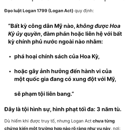
Đạo luật Logan 1799 (Logan Act)
quy định:
“Bất kỳ công dân Mỹ nào,
không được Hoa
Kỳ ủy quyền
, đàm phán hoặc liên hệ với bất
kỳ chính phủ nước ngoài nào nhằm:
phá hoại chính sách của Hoa Kỳ,
hoặc gây ảnh hưởng đến hành vi của
một quốc gia đang có xung đột với Mỹ,
sẽ phạm tội liên bang.”
Đây là tội hình sự, hình phạt tối đa:
3 năm tù.
Dù hiếm khi được truy tố, nhưng Logan Act
chưa từng
chứng kiến một trường hợp nào rõ ràng như vụ này
, nơi: