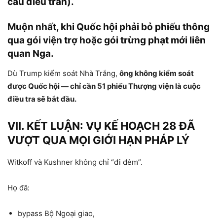
cầu điều trần).
Muộn nhất
, khi Quốc hội phải bỏ phiếu thông
qua gói viện trợ hoặc gói trừng phạt mới liên
quan Nga.
Dù Trump kiểm soát Nhà Trắng,
ông không kiểm soát
được Quốc hội — chỉ cần 51 phiếu Thượng viện là cuộc
điều tra sẽ bắt đầu.
VII. KẾT LUẬN: VỤ KẾ HOẠCH 28 ĐÃ
VƯỢT QUA MỌI GIỚI HẠN PHÁP LÝ
Witkoff và Kushner không chỉ “đi đêm”.
Họ đã:
bypass Bộ Ngoại giao,