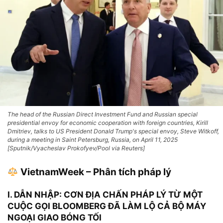
The head of the Russian Direct Investment Fund and Russian special
presidential envoy for economic cooperation with foreign countries, Kirill
Dmitriev, talks to US President Donald Trump's special envoy, Steve Witkoff,
during a meeting in Saint Petersburg, Russia, on April 11, 2025
[Sputnik/Vyacheslav Prokofyev/Pool via Reuters]
VietnamWeek – Phân tích pháp lý
I. DẪN NHẬP: CƠN ĐỊA CHẤN PHÁP LÝ TỪ MỘT
CUỘC GỌI BLOOMBERG ĐÃ LÀM LỘ CẢ BỘ MÁY
NGOẠI GIAO BÓNG TỐI