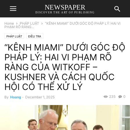
NEWSPAPER
DISCOVER THE ART OF PUBLISHING
Home
PHÁP LUẬT
“KÊNH MIAMI” DƯỚI GÓC ĐỘ PHÁP LÝ: HAI VI
PHẠM RÕ RÀNG...
PHÁP LUẬT
ĐIỀU TRA
“KÊNH MIAMI” DƯỚI GÓC ĐỘ
PHÁP LÝ: HAI VI PHẠM RÕ
RÀNG CỦA WITKOFF –
KUSHNER VÀ CÁCH QUỐC
HỘI CÓ THỂ XỬ LÝ
235
0
By
Hoang
-
December 1, 2025