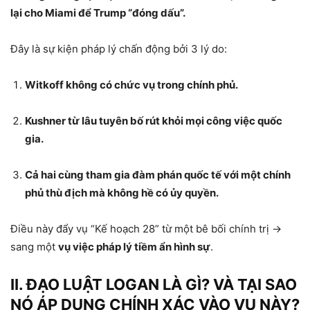
lại cho Miami để Trump “đóng dấu”.
Đây là sự kiện pháp lý chấn động bởi 3 lý do:
Witkoff không có chức vụ trong chính phủ.
Kushner từ lâu tuyên bố rút khỏi mọi công việc quốc
gia.
Cả hai cùng tham gia đàm phán quốc tế với một chính
phủ thù địch mà không hề có ủy quyền.
Điều này đẩy vụ “Kế hoạch 28” từ một bê bối chính trị →
sang một
vụ việc pháp lý tiềm ẩn hình sự
.
II. ĐẠO LUẬT LOGAN LÀ GÌ? VÀ TẠI SAO
NÓ ÁP DỤNG CHÍNH XÁC VÀO VỤ NÀY?