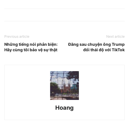
Previous article
Next article
Những tiếng nói phản biện:
Đằng sau chuyện ông Trump
Hãy cùng tôi bảo vệ sự thật
đổi thái độ với TikTok
Hoang