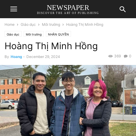
NEWSPAPER
DISCOVER THE ART OF PUBLISHING
Home
Giáo dục
Môi trường
Hoàng Thị Minh Hồng
Giáo dục
Môi trường
NHÂN QUYỀN
Hoàng Thị Minh Hồng
369
0
By
Hoang
-
December 29, 2024