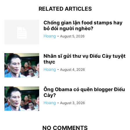
RELATED ARTICLES
Chống gian lận food stamps hay
bỏ đói người nghèo?
Hoang
-
August 5, 2026
Nhân sĩ gửi thư vụ Điếu Cày tuyệt
thực
Hoang
-
August 4, 2026
Ông Obama có quên blogger Điếu
Cày?
Hoang
-
August 3, 2026
NO COMMENTS