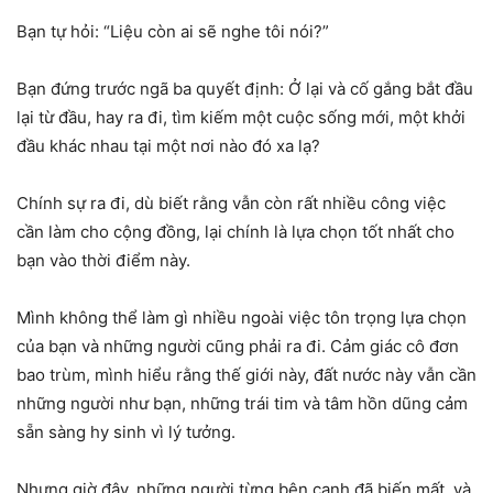
Bạn tự hỏi: “Liệu còn ai sẽ nghe tôi nói?”
Bạn đứng trước ngã ba quyết định: Ở lại và cố gắng bắt đầu
lại từ đầu, hay ra đi, tìm kiếm một cuộc sống mới, một khởi
đầu khác nhau tại một nơi nào đó xa lạ?
Chính sự ra đi, dù biết rằng vẫn còn rất nhiều công việc
cần làm cho cộng đồng, lại chính là lựa chọn tốt nhất cho
bạn vào thời điểm này.
Mình không thể làm gì nhiều ngoài việc tôn trọng lựa chọn
của bạn và những người cũng phải ra đi. Cảm giác cô đơn
bao trùm, mình hiểu rằng thế giới này, đất nước này vẫn cần
những người như bạn, những trái tim và tâm hồn dũng cảm
sẵn sàng hy sinh vì lý tưởng.
Nhưng giờ đây, những người từng bên cạnh đã biến mất, và