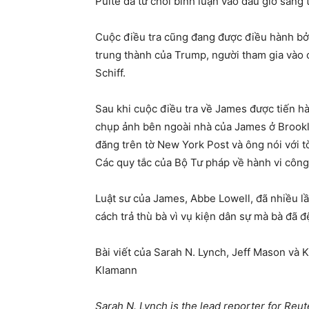
Pulté đã từ chối bình luận vào đầu giờ sáng 
Cuộc điều tra cũng đang được điều hành bở
trung thành của Trump, người tham gia vào 
Schiff.
Sau khi cuộc điều tra về James được tiến hà
chụp ảnh bên ngoài nhà của James ở Brookl
đăng trên tờ New York Post và ông nói với t
Các quy tắc của Bộ Tư pháp về hành vi công
Luật sư của James, Abbe Lowell, đã nhiều lầ
cách trả thù bà vì vụ kiện dân sự mà bà đã 
Bài viết của Sarah N. Lynch, Jeff Mason và 
Klamann
Sarah N. Lynch is the lead reporter for Reu