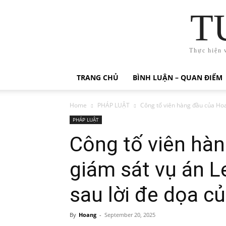
T
Thực hiện 
TRANG CHỦ
BÌNH LUẬN – QUAN ĐIỂM
Home
PHÁP LUẬT
Công tố viên hàng đầu của Hoa 
PHÁP LUẬT
Công tố viên hà
giám sát vụ án L
sau lời đe dọa c
By
Hoang
-
September 20, 2025