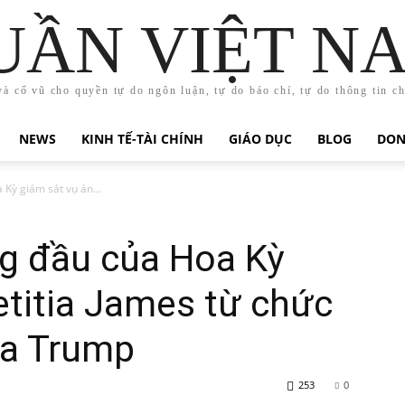
UẦN VIỆT N
và cổ vũ cho quyền tự do ngôn luận, tự do báo chí, tự do thông tin c
NEWS
KINH TẾ-TÀI CHÍNH
GIÁO DỤC
BLOG
DON
Kỳ giám sát vụ án...
ng đầu của Hoa Kỳ
etitia James từ chức
ủa Trump
253
0