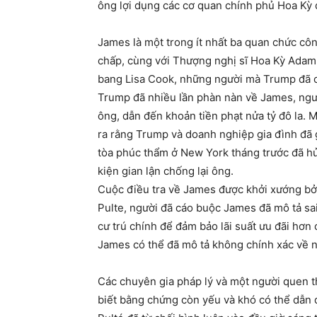
ông lợi dụng các cơ quan chính phủ Hoa Kỳ đ
James là một trong ít nhất ba quan chức côn
chấp, cùng với Thượng nghị sĩ Hoa Kỳ Adam 
bang Lisa Cook, những người mà Trump đã cố 
Trump đã nhiều lần phàn nàn về James, ngườ
ông, dẫn đến khoản tiền phạt nửa tỷ đô la. 
ra rằng Trump và doanh nghiệp gia đình đã g
tòa phúc thẩm ở New York tháng trước đã hủ
kiện gian lận chống lại ông.
Cuộc điều tra về James được khởi xướng bởi
Pulte, người đã cáo buộc James đã mô tả sai 
cư trú chính để đảm bảo lãi suất ưu đãi hơn
James có thể đã mô tả không chính xác về n
Các chuyên gia pháp lý và một người quen 
biết bằng chứng còn yếu và khó có thể dẫn 