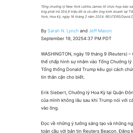
Tổng chưởng lý New York Letitia James tổ chức họp báo sa
ông phải trả 354,9 triệu đô la và cấm ông kinh doanh tại 
York, Hoa Kỳ, ngày 16 tháng 2 năm 2024. REUTERS/David 
By
Sarah N. Lynch
and
Jeff Mason
September 19, 2025
4:37 PM PDT
WASHINGTON, ngày 19 tháng 9 (Reuters) – Cô
thế chấp hình sự nhắm vào Tổng Chưởng lý N
Tổng thống Donald Trump kêu gọi cách chức
tin thân cận cho biết.
Erik Siebert, Chưởng lý Hoa Kỳ tại Quận Đôn
của mình không lâu sau khi Trump nói với c
vào ông.
Đọc về những ý tưởng sáng tạo và những ng
toàn cầu với bản tin Reuters Beacon. Đăng ký