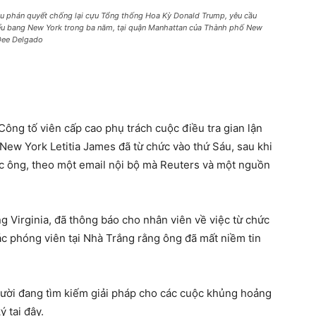
u phán quyết chống lại cựu Tổng thống Hoa Kỳ Donald Trump, yêu cầu
Tiểu bang New York trong ba năm, tại quận Manhattan của Thành phố New
Dee Delgado
ng tố viên cấp cao phụ trách cuộc điều tra gian lận
ew York Letitia James đã từ chức vào thứ Sáu, sau khi
 ông, theo một email nội bộ mà Reuters và một nguồn
g Virginia, đã thông báo cho nhân viên về việc từ chức
ác phóng viên tại Nhà Trắng rằng ông đã mất niềm tin
ười đang tìm kiếm giải pháp cho các cuộc khủng hoảng
 tại đây.