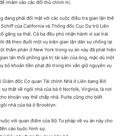
ể nhắm vào các đối thủ chính trị.
g đang phải đối mặt với các cuộc điều tra gian lận thế
Schiff của California và Thống đốc Cục Dự trữ Liên
gắng sa thải. Cả ba đều phủ nhận hành vi sai trái.
i đã theo đuổi một vụ kiện gian lận dân sự chống lại
Một thẩm phán ở New York trong vụ án này đã phát hiện
ian lận thổi phồng giá trị tài sản của ông, mặc dù một
y bỏ khoản tiền phạt đó trong khi vẫn giữ nguyên vụ
 Giám đốc Cơ quan Tài chính Nhà ở Liên bang Bill
sự thật về ngôi nhà của bà ở Norfolk, Virginia, là nơi
 cho khoản vay thế chấp nhà. Pulte cũng cho biết
gôi nhà của bà ở Brooklyn.
thuộc với quan điểm của Bộ Tư pháp về vụ án này cho
đến cáo buộc hình sự.