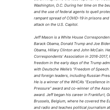
Washington, D.C. During her time on the be
and the use of federal agents to quell prote
rampant spread of COVID-19 in prisons and 
attack on the U.S. Capitol.
Jeff Mason is a White House Correspondent
Barack Obama, Donald Trump and Joe Biden 
Obama, Hillary Clinton and John McCain. He
Correspondents’ Association in 2016-2017, l
freedom in the early days of the Trump adm
with Deutsche Welle’s “Freedom of Speech 
and foreign leaders, including Russian Pres
He is a winner of the WHCA’s “Excellence 
Pressure” award and co-winner of the Assoc
award. Jeff began his career in Frankfurt, 
Brussels, Belgium, where he covered the Eu
and radio and teaches political journalism a