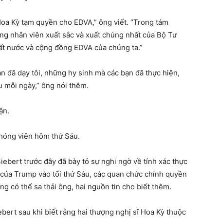
Hoa Kỳ tạm quyền cho EDVA,” ông viết. “Trong tám
ững nhân viên xuất sắc và xuất chúng nhất của Bộ Tư
ất nước và cộng đồng EDVA của chúng ta.”
n đã dạy tôi, những hy sinh mà các bạn đã thực hiện,
u mỗi ngày,” ông nói thêm.
ận.
phóng viên hôm thứ Sáu.
iebert trước đây đã bày tỏ sự nghi ngờ về tính xác thực
 của Trump vào tối thứ Sáu, các quan chức chính quyền
g có thể sa thải ông, hai nguồn tin cho biết thêm.
bert sau khi biết rằng hai thượng nghị sĩ Hoa Kỳ thuộc