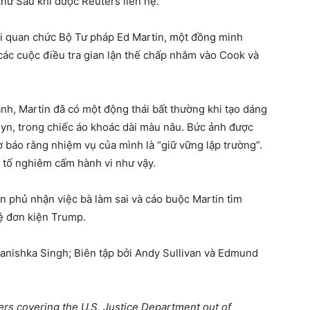
thứ Sáu khi được Reuters liên hệ.
i quan chức Bộ Tư pháp Ed Martin, một đồng minh
các cuộc điều tra gian lận thế chấp nhắm vào Cook và
nh, Martin đã có một động thái bất thường khi tạo dáng
yn, trong chiếc áo khoác dài màu nâu. Bức ảnh được
ờ báo rằng nhiệm vụ của mình là “giữ vững lập trường”.
 tố nghiêm cấm hành vi như vậy.
n phủ nhận việc bà làm sai và cáo buộc Martin tìm
đệ đơn kiện Trump.
Kanishka Singh; Biên tập bởi Andy Sullivan và Edmund
ters covering the U.S. Justice Department out of