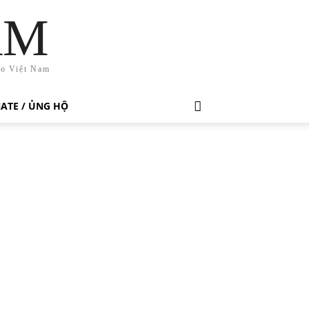
AM
ho Việt Nam
ATE / ỦNG HỘ