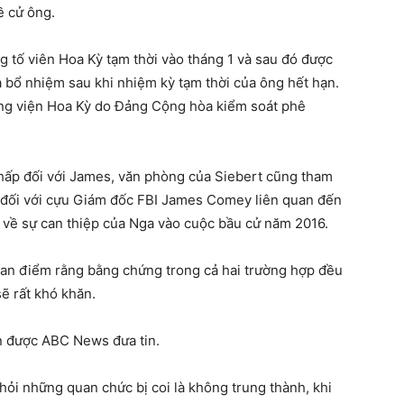
ề cử ông.
g tố viên Hoa Kỳ tạm thời vào tháng 1 và sau đó được
bổ nhiệm sau khi nhiệm kỳ tạm thời của ông hết hạn.
ng viện Hoa Kỳ do Đảng Cộng hòa kiểm soát phê
 chấp đối với James, văn phòng của Siebert cũng tham
ệt đối với cựu Giám đốc FBI James Comey liên quan đến
y về sự can thiệp của Nga vào cuộc bầu cử năm 2016.
quan điểm rằng bằng chứng trong cả hai trường hợp đều
sẽ rất khó khăn.
ên được ABC News đưa tin.
ỏi những quan chức bị coi là không trung thành, khi