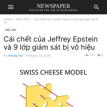
NEWSPAPER
DISCOVER THE ART OF PUBLISHING
Home
ĐIỀU TRA
Cái chết của Jeffrey Epstein và 9 lớp giám sát bị
vô...
ĐIỀU TRA
Cái chết của Jeffrey Epstein
và 9 lớp giám sát bị vô hiệu
143
0
By
Hoang Hai
-
February 13, 2026