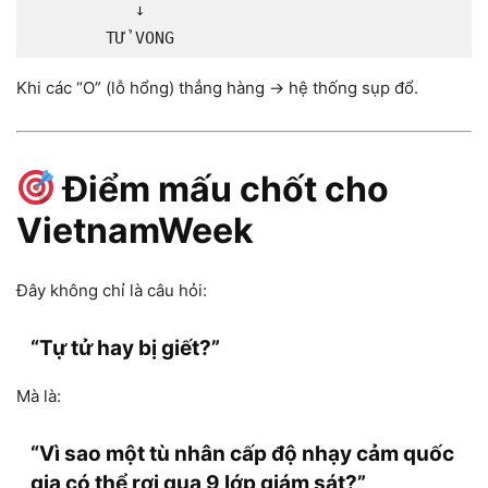
           ↓

Khi các “O” (lỗ hổng) thẳng hàng → hệ thống sụp đổ.
Điểm mấu chốt cho
VietnamWeek
Đây không chỉ là câu hỏi:
“Tự tử hay bị giết?”
Mà là:
“Vì sao một tù nhân cấp độ nhạy cảm quốc
gia có thể rơi qua 9 lớp giám sát?”