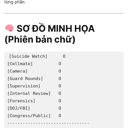
từng phần.
SƠ ĐỒ MINH HỌA
(Phiên bản chữ)
[Suicide Watch]      O

[Cellmate]          O

[Camera]            O

[Guard Rounds]      O

[Supervision]       O

[Internal Review]   O

[Forensics]         O

[DOJ/FBI]           O

[Congress/Public]   O

--------------------------------
