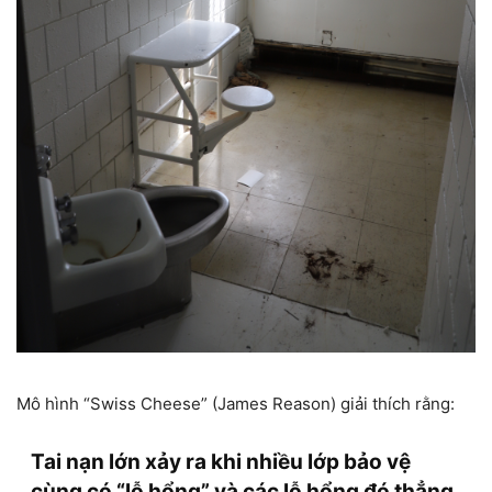
Mô hình “Swiss Cheese” (James Reason) giải thích rằng:
Tai nạn lớn xảy ra khi nhiều lớp bảo vệ
cùng có “lỗ hổng” và các lỗ hổng đó thẳng