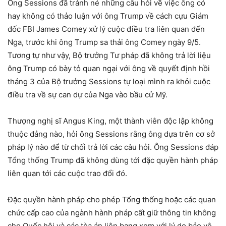
Ông Sessions đã tránh né những câu hỏi về việc ông có
hay không có thảo luận với ông Trump về cách cựu Giám
đốc FBI James Comey xử lý cuộc điều tra liên quan đến
Nga, trước khi ông Trump sa thải ông Comey ngày 9/5.
Tương tự như vậy, Bộ trưởng Tư pháp đã không trả lời liệu
ông Trump có bày tỏ quan ngại với ông về quyết định hồi
tháng 3 của Bộ trưởng Sessions tự loại mình ra khỏi cuộc
điều tra về sự can dự của Nga vào bầu cử Mỹ.
Thượng nghị sĩ Angus King, một thành viên độc lập không
thuộc đảng nào, hỏi ông Sessions rằng ông dựa trên cơ sở
pháp lý nào để từ chối trả lời các câu hỏi. Ông Sessions đáp
Tổng thống Trump đã không dùng tới đặc quyền hành pháp
liên quan tới các cuộc trao đổi đó.
Đặc quyền hành pháp cho phép Tổng thống hoặc các quan
chức cấp cao của ngành hành pháp cất giữ thông tin không
cho Quốc hội và các tòa án liên bang xem với lý do bảo vệ