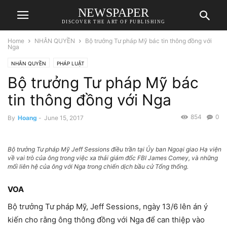
NEWSPAPER
DISCOVER THE ART OF PUBLISHING
Home
NHÂN QUYỀN
Bộ trưởng Tư pháp Mỹ bác tin thông đồng với
Nga
NHÂN QUYỀN
PHÁP LUẬT
Bộ trưởng Tư pháp Mỹ bác
tin thông đồng với Nga
854
0
By
Hoang
-
June 15, 2017
Bộ trưởng Tư pháp Mỹ Jeff Sessions điều trần tại Ủy ban Ngoại giao Hạ viện
về vai trò của ông trong việc xa thải giám đốc FBI James Comey, và những
mối liên hệ của ông với Nga trong chiến dịch bầu cử Tổng thống.
VOA
Bộ trưởng Tư pháp Mỹ, Jeff Sessions, ngày 13/6 lên án ý
kiến cho rằng ông thông đồng với Nga để can thiệp vào