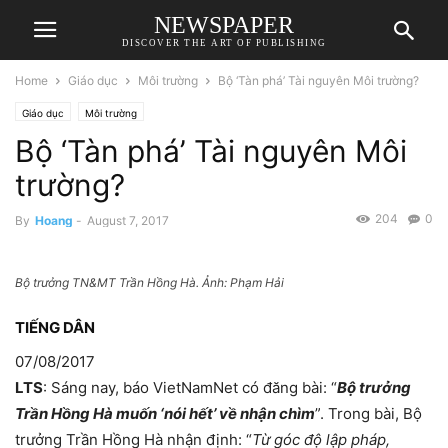
NEWSPAPER
DISCOVER THE ART OF PUBLISHING
Home
Giáo dục
Môi trường
Bộ ‘Tàn phá’ Tài nguyên Môi trường?
Giáo dục
Môi trường
Bộ ‘Tàn phá’ Tài nguyên Môi
trường?
204
0
By
Hoang
-
August 7, 2017
Bộ trưởng TN&MT Trần Hồng Hà. Ảnh: Phạm Hải
TIẾNG DÂN
07/08/2017
LTS
: Sáng nay, báo VietNamNet có đăng bài: “
Bộ trưởng
Trần Hồng Hà muốn ‘nói hết’ về nhận chìm
”. Trong bài, Bộ
trưởng Trần Hồng Hà nhận định: “
Từ góc độ lập pháp,