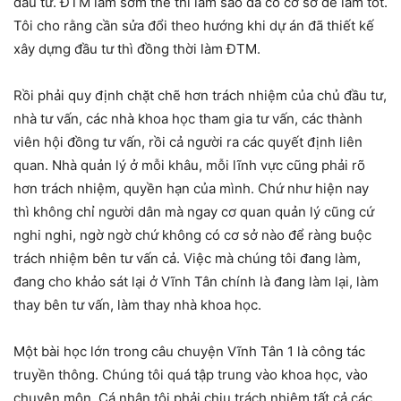
đầu tư. ĐTM làm sớm thế thì làm sao đã có cơ sở để làm tốt.
Tôi cho rằng cần sửa đổi theo hướng khi dự án đã thiết kế
xây dựng đầu tư thì đồng thời làm ĐTM.
Rồi phải quy định chặt chẽ hơn trách nhiệm của chủ đầu tư,
nhà tư vấn, các nhà khoa học tham gia tư vấn, các thành
viên hội đồng tư vấn, rồi cả người ra các quyết định liên
quan. Nhà quản lý ở mỗi khâu, mỗi lĩnh vực cũng phải rõ
hơn trách nhiệm, quyền hạn của mình. Chứ như hiện nay
thì không chỉ người dân mà ngay cơ quan quản lý cũng cứ
nghi nghi, ngờ ngờ chứ không có cơ sở nào để ràng buộc
trách nhiệm bên tư vấn cả. Việc mà chúng tôi đang làm,
đang cho khảo sát lại ở Vĩnh Tân chính là đang làm lại, làm
thay bên tư vấn, làm thay nhà khoa học.
Một bài học lớn trong câu chuyện Vĩnh Tân 1 là công tác
truyền thông. Chúng tôi quá tập trung vào khoa học, vào
chuyên môn. Cá nhân tôi phải chịu trách nhiệm tất cả các