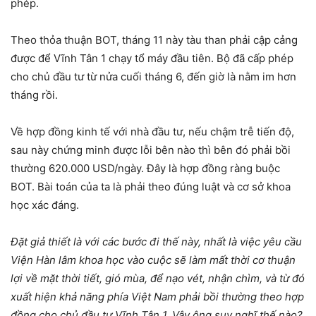
phép.
Theo thỏa thuận BOT, tháng 11 này tàu than phải cập cảng
được để Vĩnh Tân 1 chạy tổ máy đầu tiên. Bộ đã cấp phép
cho chủ đầu tư từ nửa cuối tháng 6, đến giờ là nằm im hơn
tháng rồi.
Về hợp đồng kinh tế với nhà đầu tư, nếu chậm trễ tiến độ,
sau này chứng minh được lỗi bên nào thì bên đó phải bồi
thường 620.000 USD/ngày. Đây là hợp đồng ràng buộc
BOT. Bài toán của ta là phải theo đúng luật và cơ sở khoa
học xác đáng.
Đặt giả thiết là với các bước đi thế này, nhất là việc yêu cầu
Viện Hàn lâm khoa học vào cuộc sẽ làm mất thời cơ thuận
lợi về mặt thời tiết, gió mùa, để nạo vét, nhận chìm, và từ đó
xuất hiện khả năng phía Việt Nam phải bồi thường theo hợp
đồng cho chủ đầu tư Vĩnh Tân 1. Vậy ông suy nghĩ thế nào?