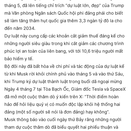
tháng 5, đã lên tiếng chỉ trích “dự luật lớn, đẹp” của Trump
mà Văn phòng Ngân sách Quốc hội phi đảng phái cho biết
sẽ làm tăng thâm hụt quốc gia thêm 3,3 ngàn tỷ đô la cho
đến năm 2034.
Dự luật này cung cấp các khoản cắt giảm thuế đáng kể cho
những người siêu giàu trong khi cắt giảm các chương trình
phúc lợi an toàn của liên bang, với tới 10,6 triệu người mất
bảo hiểm y tế.
Bộ đôi này đã bất hòa về chi phí và tác động của dự luật kể
từ khi Musk rời khỏi chính phủ vào tháng 5 và vào thứ Sáu,
khi Trump ký dự luật thành luật trong buổi dã ngoại mừng
Ngày 4 tháng 7 tại Tòa Bạch Ốc, Giám đốc Tesla và SpaceX
đã mở một cuộc thăm dò ý kiến ​​trên X: “Thời điểm hoàn
hảo để hỏi liệu quý vị có muốn độc lập khỏi hệ thống hai
đảng (một số người sẽ nói là đơn đảng) hay không”.
Musk thông báo vào cuối ngày thứ Bảy rằng những người
tham dự cuộc thăm dò đã biểu quyết hai phiếu thuận và