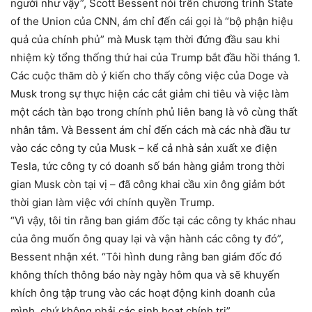
người như vậy”, Scott Bessent nói trên chương trình State
of the Union của CNN, ám chỉ đến cái gọi là “bộ phận hiệu
quả của chính phủ” mà Musk tạm thời đứng đầu sau khi
nhiệm kỳ tổng thống thứ hai của Trump bắt đầu hồi tháng 1.
Các cuộc thăm dò ý kiến ​​cho thấy công việc của Doge và
Musk trong sự thực hiện các cắt giảm chi tiêu và việc làm
một cách tàn bạo trong chính phủ liên bang là vô cùng thất
nhân tâm. Và Bessent ám chỉ đến cách mà các nhà đầu tư
vào các công ty của Musk – kể cả nhà sản xuất xe điện
Tesla, tức công ty có doanh số bán hàng giảm trong thời
gian Musk còn tại vị – đã công khai cầu xin ông giảm bớt
thời gian làm việc với chính quyền Trump.
“Vì vậy, tôi tin rằng ban giám đốc tại các công ty khác nhau
của ông muốn ông quay lại và vận hành các công ty đó”,
Bessent nhận xét. “Tôi hình dung rằng ban giám đốc đó
không thích thông báo này ngày hôm qua và sẽ khuyến
khích ông tập trung vào các hoạt động kinh doanh của
mình, chứ không phải các sinh hoạt chính trị”.