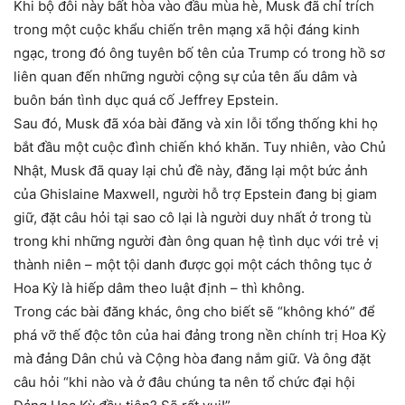
Khi bộ đôi này bất hòa vào đầu mùa hè, Musk đã chỉ trích
trong một cuộc khẩu chiến trên mạng xã hội đáng kinh
ngạc, trong đó ông tuyên bố tên của Trump có trong hồ sơ
liên quan đến những người cộng sự của tên ấu dâm và
buôn bán tình dục quá cố Jeffrey Epstein.
Sau đó, Musk đã xóa bài đăng và xin lỗi tổng thống khi họ
bắt đầu một cuộc đình chiến khó khăn. Tuy nhiên, vào Chủ
Nhật, Musk đã quay lại chủ đề này, đăng lại một bức ảnh
của Ghislaine Maxwell, người hỗ trợ Epstein đang bị giam
giữ, đặt câu hỏi tại sao cô lại là người duy nhất ở trong tù
trong khi những người đàn ông quan hệ tình dục với trẻ vị
thành niên – một tội danh được gọi một cách thông tục ở
Hoa Kỳ là hiếp dâm theo luật định – thì không.
Trong các bài đăng khác, ông cho biết sẽ “không khó” để
phá vỡ thế độc tôn của hai đảng trong nền chính trị Hoa Kỳ
mà đảng Dân chủ và Cộng hòa đang nắm giữ. Và ông đặt
câu hỏi “khi nào và ở đâu chúng ta nên tổ chức đại hội