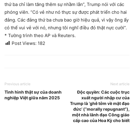
thứ ba chỉ làm tăng thêm sự nhầm lẫn”, Trump nói với các
phóng viên. “Có vẻ như nó thực sự được phát triển cho hai
đảng. Các đảng thứ ba chưa bao giờ hiệu quả, vì vậy ông ấy
có thể vui vẻ với nó, nhưng tôi nghĩ điều đó thật nực cười”.
* Tường trình theo AP và Reuters.
Post Views:
182
Previous article
Next article
Tình hình thật sự của doanh
Độc quyền: Các cuộc trục
nghiệp Việt giữa năm 2025
xuất người nhập cư của
Trump là ‘ghê tởm về mặt đạo
đức’ (“morally repugnant”),
một nhà lãnh đạo Công giáo
cấp cao của Hoa Kỳ cho biết