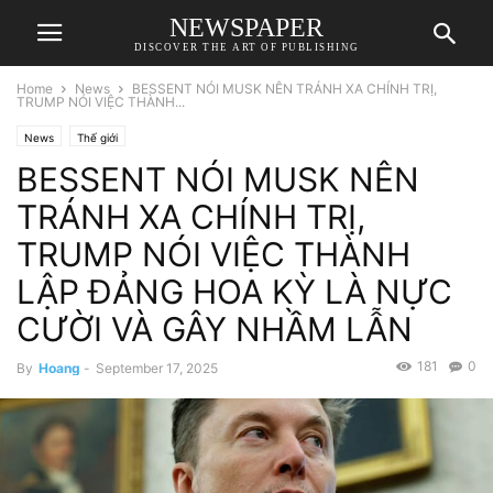
NEWSPAPER
DISCOVER THE ART OF PUBLISHING
Home
News
BESSENT NÓI MUSK NÊN TRÁNH XA CHÍNH TRỊ,
TRUMP NÓI VIỆC THÀNH...
News
Thế giới
BESSENT NÓI MUSK NÊN
TRÁNH XA CHÍNH TRỊ,
TRUMP NÓI VIỆC THÀNH
LẬP ĐẢNG HOA KỲ LÀ NỰC
CƯỜI VÀ GÂY NHẦM LẪN
181
0
By
Hoang
-
September 17, 2025