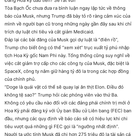
Đảng Hoa Kỳ đầu tiên? Sẽ rất vui!”
Tòa Bạch Ốc chưa đưa ra bình luận ngay lập tức về thông
báo của Musk, nhưng Trump đã bày tỏ rõ ràng cảm xúc của
mình về người bạn cũ trong những ngày gần đây sau khi chỉ
trích dự luật chi tiêu và cắt giảm Medicaid.
Đáp lại các bài đăng của Musk gọi dự luật là “điên rồ”,
Trump cho biết ông có thể “xem xét” trục xuất tỷ phú nhập
tịch Hoa Kỳ gốc Nam Phi này. Tổng thống cũng suy nghĩ về
việc cắt giảm trợ cấp cho các công ty của Musk, đặc biệt là
SpaceX, công ty nắm giữ hàng tỷ đô la trong các hợp đồng
của chính phủ.
“Doge là quái vật có thể sẽ quay lại ăn thịt Elon. Điều đó
không tệ sao?” Trump hỏi các phóng viên vào thứ Ba.
Không có yêu cầu nào đối với các đảng phái chính trị mới ở
Hoa Kỳ phải đăng ký với Ủy ban Bầu cử Liên bang (FEC) ban
đầu, nhưng các quy định về báo cáo sẽ có hiệu lực khi chi
tiêu vượt quá những gì FEC gọi là “ngưỡng nhất định”.
Người ta ước tính Musk đã chi hơn 275 triệu đô la tài sản cá