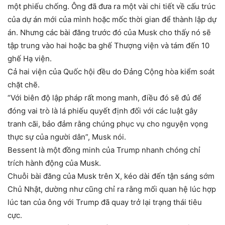
một phiếu chống. Ông đã đưa ra một vài chi tiết về cấu trúc
của dự án mới của mình hoặc mốc thời gian để thành lập dự
án. Nhưng các bài đăng trước đó của Musk cho thấy nó sẽ
tập trung vào hai hoặc ba ghế Thượng viện và tám đến 10
ghế Hạ viện.
Cả hai viện của Quốc hội đều do Đảng Cộng hòa kiểm soát
chặt chẽ.
“Với biên độ lập pháp rất mong manh, điều đó sẽ đủ để
đóng vai trò là lá phiếu quyết định đối với các luật gây
tranh cãi, bảo đảm rằng chúng phục vụ cho nguyện vọng
thực sự của người dân”, Musk nói.
Bessent là một đồng minh của Trump nhanh chóng chỉ
trích hành động của Musk.
Chuỗi bài đăng của Musk trên X, kéo dài đến tận sáng sớm
Chủ Nhật, dường như cũng chỉ ra rằng mối quan hệ lúc hợp
lúc tan của ông với Trump đã quay trở lại trạng thái tiêu
cực.