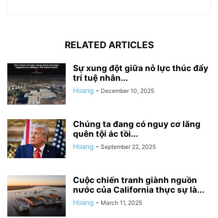
RELATED ARTICLES
Sự xung đột giữa nỗ lực thúc đẩy
trí tuệ nhân...
Hoang
-
December 10, 2025
Chúng ta đang có nguy cơ lãng
quên tội ác tồi...
Hoang
-
September 22, 2025
Cuộc chiến tranh giành nguồn
nước của California thực sự là...
Hoang
-
March 11, 2025