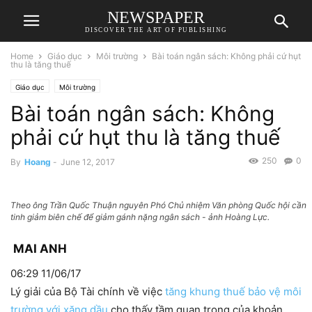
NEWSPAPER
DISCOVER THE ART OF PUBLISHING
Home
Giáo dục
Môi trường
Bài toán ngân sách: Không phải cứ hụt
thu là tăng thuế
Giáo dục
Môi trường
Bài toán ngân sách: Không
phải cứ hụt thu là tăng thuế
250
0
By
Hoang
-
June 12, 2017
Theo ông Trần Quốc Thuận nguyên Phó Chủ nhiệm Văn phòng Quốc hội cần
tinh giảm biên chế để giảm gánh nặng ngân sách - ảnh Hoàng Lực.
MAI ANH
06:29 11/06/17
Lý giải của Bộ Tài chính về việc
tăng khung thuế bảo vệ môi
trường với xăng dầu
cho thấy tầm quan trọng của khoản