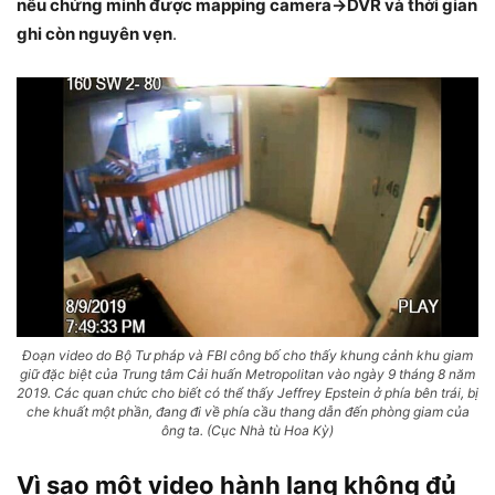
nếu chứng minh được mapping camera→DVR và thời gian
ghi còn nguyên vẹn
.
Đoạn video do Bộ Tư pháp và FBI công bố cho thấy khung cảnh khu giam
giữ đặc biệt của Trung tâm Cải huấn Metropolitan vào ngày 9 tháng 8 năm
2019. Các quan chức cho biết có thể thấy Jeffrey Epstein ở phía bên trái, bị
che khuất một phần, đang đi về phía cầu thang dẫn đến phòng giam của
ông ta. (Cục Nhà tù Hoa Kỳ)
Vì sao một video hành lang không đủ