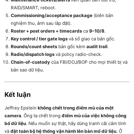
RAID/SMART, reboot.
Commissioning/acceptance package
(biên bản
nghiệm thu, ảnh sau lắp đặt).
Roster + post orders + timecards
ca
9–10/8
.
Key control / tier gate logs
và sổ giao ca bản gốc.
Rounds/count sheets
bản gốc kèm
audit trail
.
Radio/dispatch logs
và policy radio-check.
Chain-of-custody
của FBI/DOJ/BOP cho mọi thiết bị và
bản sao dữ liệu.
Kết luận
Jeffrey Epstein
không chết trong điểm mù của một
camera
. Ông ta chết trong
điểm mù của việc không công
bố dữ liệu
. Nếu muốn sự thật, hãy dừng tranh cãi cảm tính
và
đặt toàn bộ hệ thống vận hành lên bàn mổ dữ liệu
. Ở