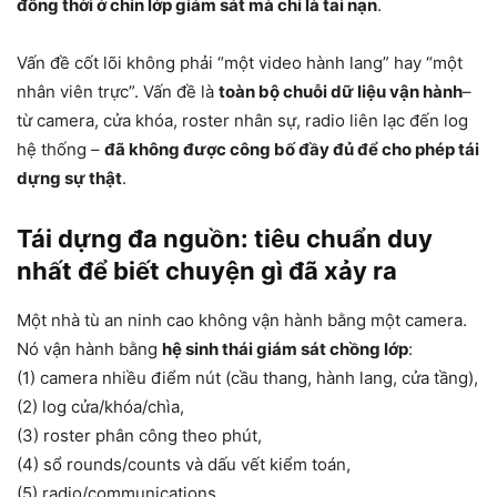
đồng thời ở chín lớp giám sát mà chỉ là tai nạn
.
Vấn đề cốt lõi không phải “một video hành lang” hay “một
nhân viên trực”. Vấn đề là
toàn bộ chuỗi dữ liệu vận hành
–
từ camera, cửa khóa, roster nhân sự, radio liên lạc đến log
hệ thống –
đã không được công bố đầy đủ để cho phép tái
dựng sự thật
.
Tái dựng đa nguồn: tiêu chuẩn duy
nhất để biết chuyện gì đã xảy ra
Một nhà tù an ninh cao không vận hành bằng một camera.
Nó vận hành bằng
hệ sinh thái giám sát chồng lớp
:
(1) camera nhiều điểm nút (cầu thang, hành lang, cửa tầng),
(2) log cửa/khóa/chìa,
(3) roster phân công theo phút,
(4) sổ rounds/counts và dấu vết kiểm toán,
(5) radio/communications,