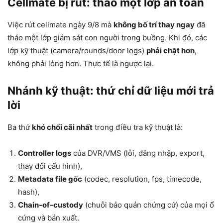
Cellmate bị rút: tháo một lớp an toàn
Việc rút cellmate ngày 9/8 mà
không bố trí thay ngay
đã
tháo một lớp giám sát con người trong buồng. Khi đó, các
lớp kỹ thuật (camera/rounds/door logs)
phải chặt hơn
,
không phải lỏng hơn. Thực tế là ngược lại.
Nhánh kỹ thuật: thứ chỉ dữ liệu mới trả
lời
Ba thứ
khó chối cãi nhất
trong điều tra kỹ thuật là:
Controller logs
của DVR/VMS (lỗi, đăng nhập, export,
thay đổi cấu hình),
Metadata file gốc
(codec, resolution, fps, timecode,
hash),
Chain-of-custody
(chuỗi bảo quản chứng cứ) của mọi ổ
cứng và bản xuất.