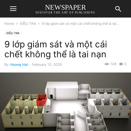
NEWSPAPER
DISCOVER THE ART OF PUBLISHING
Home
ĐIỀU TRA
9 lớp giám sát và một cái chết không thể là tai...
ĐIỀU TRA
9 lớp giám sát và một cái
chết không thể là tai nạn
148
0
By
Hoang Hai
-
February 10, 2026