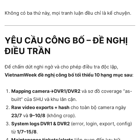
Không có ba thứ này, mọi tranh luận đều chỉ là kể chuyện.
YÊU CẦU CÔNG BỐ – ĐỀ NGHỊ
ĐIỀU TRẦN
Để chấm dứt nghi ngờ và cho phép điều tra độc lập,
VietnamWeek đề nghị công bố tối thiểu 10 hạng mục sau
:
Mapping camera→DVR1/DVR2
và sơ đồ coverage “as-
built” của SHU và khu lân cận.
Raw video exports + hash
cho toàn bộ camera ngày
23/7
và
9–10/8
(không crop).
System logs DVR1 & DVR2
(error, login, export, config)
từ
1/7–15/8
.
Maintenance tickets/alerts
liên quan đến lưu trữ,