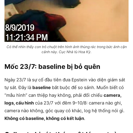
Có thể nhìn thấy con trỏ chuột trên hình ảnh thùng rác trong bức ảnh cận
cảnh này. Cục Nhà tù Hoa Kỳ.
Mốc 23/7: baseline bị bỏ quên
Ngày 23/7 là sự cố đầu tiên đưa Epstein vào diện giám sát
tự sát. Đây là
baseline
bắt buộc để so sánh. Muốn biết có
“mẫu hình” can thiệp hay không, phải đối chiếu
camera,
logs, cấu hình
của 23/7 với đêm 9–10/8: camera nào ghi,
camera nào không, góc quay có khác, log hệ thống nói gì.
Không có baseline, không có kết luận
.