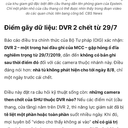
của khu giam giữ đặc biệt đến cầu thang dẫn lên phòng giam của Epstein.
Chỉ một phần nhỏ của cầu thang có thể được nhìn thấy trong đoạn video
do các quan chức liên bang công bố. CBS News
Điểm gãy dữ liệu: DVR 2 chết từ 29/7
Báo cáo điều tra chính thức của Bộ Tư pháp (OIG) xác nhận:
DVR 2 – một trong hai đầu ghi của MCC – gặp hỏng ổ đĩa
nghiêm trọng từ 29/7/2019
, dẫn đến
không có bản ghi
sau thời điểm đó
đối với các camera thuộc nhánh này. Điều
đáng nói hơn:
nhà tù không phát hiện cho tới ngày 8/8
, chỉ
một ngày trước cái chết.
Điều này đặt ra câu hỏi kỹ thuật sống còn:
những camera
then chốt của SHU thuộc DVR nào?
Nếu các điểm nút (cầu
thang, cửa tầng) nằm trên DVR 2, thì năng lực giám sát đã bị
tê liệt một phần hoặc toàn phần
suốt nhiều ngày. Khi đó,
mọi tuyên bố “video cho thấy không ai vào”
chỉ có giá trị