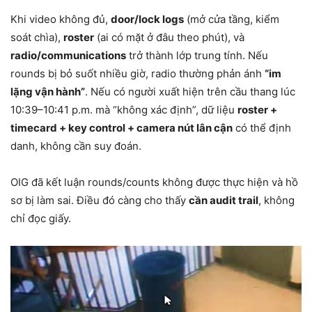
Khi video không đủ,
door/lock logs
(mở cửa tầng, kiểm
soát chìa),
roster
(ai có mặt ở đâu theo phút), và
radio/communications
trở thành lớp trung tính. Nếu
rounds bị bỏ suốt nhiều giờ, radio thường phản ánh
“im
lặng vận hành”
. Nếu có người xuất hiện trên cầu thang lúc
10:39–10:41 p.m. mà “không xác định”, dữ liệu
roster +
timecard + key control + camera nút lân cận
có thể định
danh, không cần suy đoán.
OIG đã kết luận rounds/counts không được thực hiện và hồ
sơ bị làm sai. Điều đó càng cho thấy
cần audit trail
, không
chỉ đọc giấy.