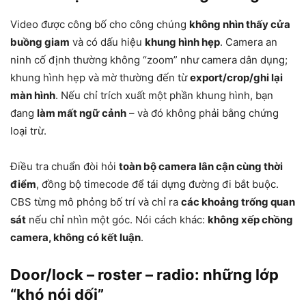
Video được công bố cho công chúng
không nhìn thấy cửa
buồng giam
và có dấu hiệu
khung hình hẹp
. Camera an
ninh cố định thường không “zoom” như camera dân dụng;
khung hình hẹp và mờ thường đến từ
export/crop/ghi lại
màn hình
. Nếu chỉ trích xuất một phần khung hình, bạn
đang
làm mất ngữ cảnh
– và đó không phải bằng chứng
loại trừ.
Điều tra chuẩn đòi hỏi
toàn bộ camera lân cận cùng thời
điểm
, đồng bộ timecode để tái dựng đường đi bắt buộc.
CBS từng mô phỏng bố trí và chỉ ra
các khoảng trống quan
sát
nếu chỉ nhìn một góc. Nói cách khác:
không xếp chồng
camera, không có kết luận
.
Door/lock – roster – radio: những lớp
“khó nói dối”