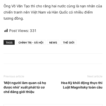
Ông Võ Văn Tạo thì cho rằng hai nước cùng là nạn nhân của
chiến tranh nên Việt Nam và Hàn Quốc có nhiều điểm
tương đồng.
Post Views:
331
TAGS
CHÍNH TRỊ - XÃ HỘI
NEWS
THẾ GIỚI
Previous article
Next article
‘Một người làm quan cả họ
Hoa Kỳ khởi động thực thi
được nhờ’ xuất phát từ cơ
Luật Magnitsky toàn cầu
chế đảng giới thiệu