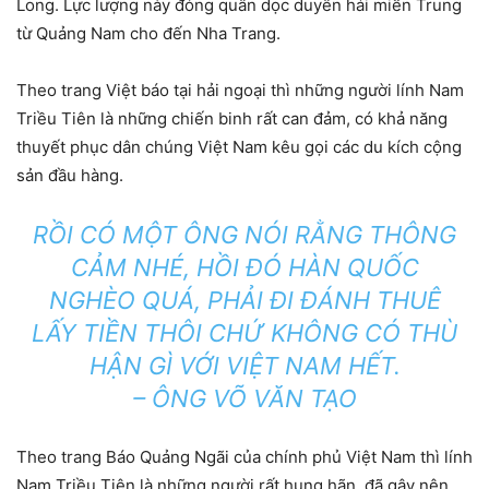
Long. Lực lượng này đóng quân dọc duyên hải miền Trung
từ Quảng Nam cho đến Nha Trang.
Theo trang Việt báo tại hải ngoại thì những người lính Nam
Triều Tiên là những chiến binh rất can đảm, có khả năng
thuyết phục dân chúng Việt Nam kêu gọi các du kích cộng
sản đầu hàng.
RỒI CÓ MỘT ÔNG NÓI RẰNG THÔNG
CẢM NHÉ, HỒI ĐÓ HÀN QUỐC
NGHÈO QUÁ, PHẢI ĐI ĐÁNH THUÊ
LẤY TIỀN THÔI CHỨ KHÔNG CÓ THÙ
HẬN GÌ VỚI VIỆT NAM HẾT.
– ÔNG VÕ VĂN TẠO
Theo trang Báo Quảng Ngãi của chính phủ Việt Nam thì lính
Nam Triều Tiên là những người rất hung hãn, đã gây nên