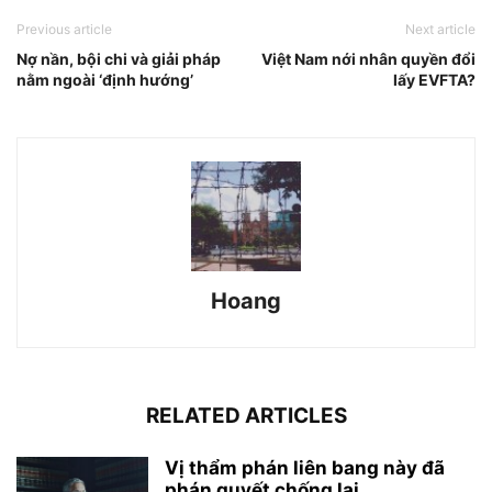
Previous article
Next article
Nợ nần, bội chi và giải pháp
Việt Nam nới nhân quyền đổi
nằm ngoài ‘định hướng’
lấy EVFTA?
Hoang
RELATED ARTICLES
Vị thẩm phán liên bang này đã
phán quyết chống lại...