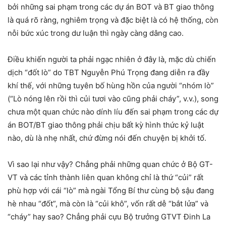
bởi những sai phạm trong các dự án BOT và BT giao thông
là quá rõ ràng, nghiêm trọng và đặc biệt là có hệ thống, còn
nỗi bức xúc trong dư luận thì ngày càng dâng cao.
Điều khiến người ta phải ngạc nhiên ở đây là, mặc dù chiến
dịch “đốt lò” do TBT Nguyễn Phú Trọng đang diễn ra đầy
khí thế, với những tuyên bố hùng hồn của người “nhóm lò”
(“Lò nóng lên rồi thì củi tươi vào cũng phải cháy”, v.v.), song
chưa một quan chức nào dính líu đến sai phạm trong các dự
án BOT/BT giao thông phải chịu bất kỳ hình thức kỷ luật
nào, dù là nhẹ nhất, chứ đừng nói đến chuyện bị khởi tố.
Vì sao lại như vậy? Chẳng phải những quan chức ở Bộ GT-
VT và các tỉnh thành liên quan không chỉ là thứ “củi” rất
phù hợp với cái “lò” mà ngài Tổng Bí thư cùng bộ sậu đang
hè nhau “đốt”, mà còn là “củi khô”, vốn rất dễ “bắt lửa” và
“cháy” hay sao? Chẳng phải cựu Bộ trưởng GTVT Đinh La