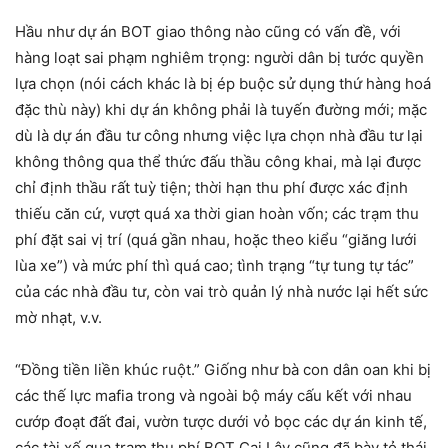
Hầu như dự án BOT giao thông nào cũng có vấn đề, với
hàng loạt sai phạm nghiêm trọng: người dân bị tước quyền
lựa chọn (nói cách khác là bị ép buộc sử dụng thứ hàng hoá
đặc thù này) khi dự án không phải là tuyến đường mới; mặc
dù là dự án đầu tư công nhưng việc lựa chọn nhà đầu tư lại
không thông qua thể thức đấu thầu công khai, mà lại được
chỉ định thầu rất tuỳ tiện; thời hạn thu phí được xác định
thiếu căn cứ, vượt quá xa thời gian hoàn vốn; các trạm thu
phí đặt sai vị trí (quá gần nhau, hoặc theo kiểu “giăng lưới
lùa xe”) và mức phí thì quá cao; tình trạng “tự tung tự tác”
của các nhà đầu tư, còn vai trò quản lý nhà nước lại hết sức
mờ nhạt, v.v.
“Đồng tiền liền khúc ruột.” Giống như bà con dân oan khi bị
các thế lực mafia trong và ngoài bộ máy cấu kết với nhau
cướp đoạt đất đai, vườn tược dưới vỏ bọc các dự án kinh tế,
các tài xế qua trạm thu phí BOT Cai Lậy cũng đã bày tỏ thái