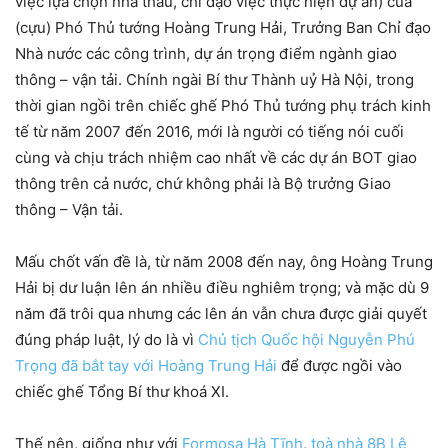
việc lựa chọn nhà thầu, chỉ đạo việc thực hiện dự án) của
(cựu) Phó Thủ tướng Hoàng Trung Hải, Trưởng Ban Chỉ đạo
Nhà nước các công trình, dự án trọng điểm ngành giao
thông – vận tải. Chính ngài Bí thư Thành uỷ Hà Nội, trong
thời gian ngồi trên chiếc ghế Phó Thủ tướng phụ trách kinh
tế từ năm 2007 đến 2016, mới là người có tiếng nói cuối
cùng và chịu trách nhiệm cao nhất về các dự án BOT giao
thông trên cả nước, chứ không phải là Bộ trưởng Giao
thông – Vận tải.
Mấu chốt vấn đề là, từ năm 2008 đến nay, ông Hoàng Trung
Hải bị dư luận lên án nhiều điều nghiêm trọng; và mặc dù 9
năm đã trôi qua nhưng các lên án vẫn chưa được giải quyết
đúng pháp luật, lý do là vì
Chủ tịch Quốc hội Nguyễn Phú
Trọng đã bắt tay với Hoàng Trung Hải
để được ngồi vào
chiếc ghế Tổng Bí thư khoá XI.
Thế nên, giống như với
Formosa Hà Tĩnh
,
toà nhà 8B Lê