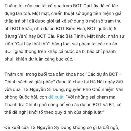
Thắng lợi của các tài xế qua trạm BOT Cai Lậy đã có tác
dụng lan toả. Một mặt, chiến thuật sử dụng tiền mệnh giá
thấp trả phí đã được giới tài xế sử dụng ở một số trạm thu
phí BOT khác, như dự án BOT Biên Hoà, BOT quốc lộ 5
(Hưng Yên) hay BOT Cầu Rác (Hà Tĩnh). Mặt khác, nhân sự
kiện “Cai Lậy thất thủ”, hàng loạt sai phạm tại các dự án
BOT giao thông trên khắp cả nước đã bị báo chí phanh
phui, khiến dư luận càng bức xúc.
Thậm chí, trong buổi tọa đàm khoa học “Các dự án BOT –
Chính sách và giải pháp” được tổ chức tại Hà Nội ngày 8/9
vừa qua, TS Nguyễn Sĩ Dũng, nguyên Phó Chủ nhiệm Văn
phòng Quốc hội, còn
đề xuất
: “Với những sai phạm mà
Thanh tra Chính phủ công bố về các dự án BOT và BT, có
thể đề nghị khởi tố theo quy định của pháp luật.”
Đề xuất của TS Nguyễn Sỹ Dũng không có gì là bất ngờ,