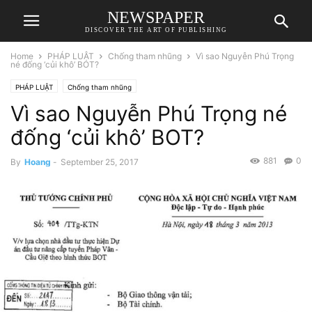
NEWSPAPER
DISCOVER THE ART OF PUBLISHING
Home
PHÁP LUẬT
Chống tham nhũng
Vì sao Nguyễn Phú Trọng
né đống ‘củi khô’ BOT?
PHÁP LUẬT
Chống tham nhũng
Vì sao Nguyễn Phú Trọng né
đống ‘củi khô’ BOT?
881
0
By
Hoang
-
September 25, 2017