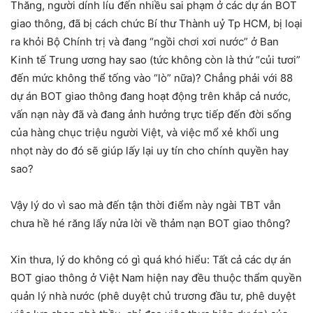
Thăng, người dính líu đến nhiều sai phạm ở các dự án BOT
giao thông, đã bị cách chức Bí thư Thành uỷ Tp HCM, bị loại
ra khỏi Bộ Chính trị và đang “ngồi chơi xơi nước” ở Ban
Kinh tế Trung ương hay sao (tức không còn là thứ “củi tươi”
đến mức không thể tống vào “lò” nữa)? Chẳng phải với 88
dự án BOT giao thông đang hoạt động trên khắp cả nước,
vấn nạn này đã và đang ảnh hưởng trực tiếp đến đời sống
của hàng chục triệu người Việt, và việc mổ xẻ khối ung
nhọt này do đó sẽ giúp lấy lại uy tín cho chính quyền hay
sao?
Vậy lý do vì sao mà đến tận thời điểm này ngài TBT vẫn
chưa hề hé răng lấy nửa lời về thảm nạn BOT giao thông?
Xin thưa, lý do không có gì quá khó hiểu: Tất cả các dự án
BOT giao thông ở Việt Nam hiện nay đều thuộc thẩm quyền
quản lý nhà nước (phê duyệt chủ trương đầu tư, phê duyệt