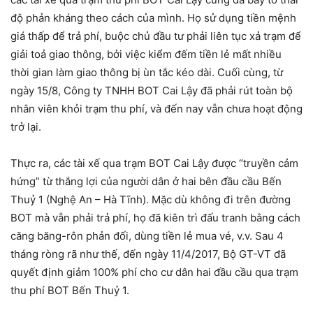
độ phản kháng theo cách của mình. Họ sử dụng tiền mệnh
giá thấp để trả phí, buộc chủ đầu tư phải liên tục xả trạm để
giải toả giao thông, bởi việc kiểm đếm tiền lẻ mất nhiều
thời gian làm giao thông bị ùn tắc kéo dài. Cuối cùng, từ
ngày 15/8, Công ty TNHH BOT Cai Lậy đã phải rút toàn bộ
nhân viên khỏi trạm thu phí, và đến nay vẫn chưa hoạt động
trở lại.
Thực ra, các tài xế qua trạm BOT Cai Lậy được “truyền cảm
hứng” từ thắng lợi của người dân ở hai bên đầu cầu Bến
Thuỷ 1 (Nghệ An – Hà Tĩnh). Mặc dù không đi trên đường
BOT mà vẫn phải trả phí, họ đã kiên trì đấu tranh bằng cách
căng băng-rôn phản đối, dùng tiền lẻ mua vé, v.v. Sau 4
tháng ròng rã như thế, đến ngày 11/4/2017, Bộ GT-VT đã
quyết định giảm 100% phí cho cư dân hai đầu cầu qua trạm
thu phí BOT Bến Thuỷ 1.